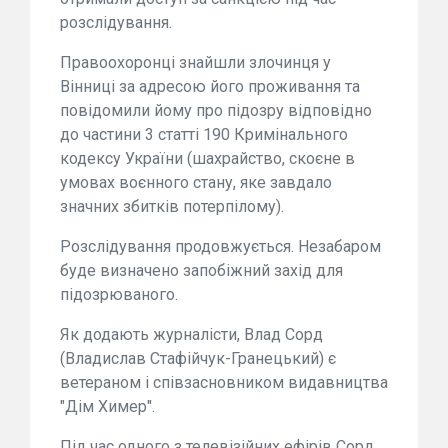
розслідування.
Правоохоронці знайшли злочинця у
Вінниці за адресою його проживання та
повідомили йому про підозру відповідно
до частини 3 статті 190 Кримінального
кодексу України (шахрайство, скоєне в
умовах воєнного стану, яке завдало
значних збитків потерпілому).
Розслідування продовжується. Незабаром
буде визначено запобіжний захід для
підозрюваного.
Як додають журналісти, Влад Сорд
(Владислав Стафійчук-Гранецький) є
ветераном і співзасновником видавництва
"Дім Химер".
Під час одного з телевізійних ефірів Сорд