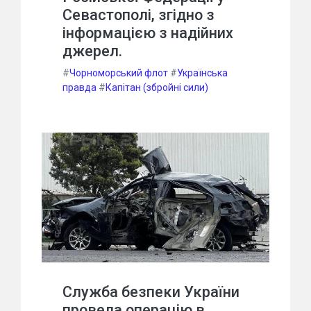
Севастополі, згідно з
інформацією з надійних
джерел.
#
Чорноморський флот
#
Українська
правда
#
Капітан (збройні сили)
Служба безпеки України
провела операцію в