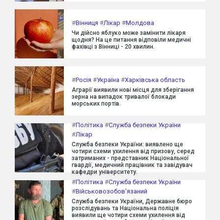
#
Вінниця
#
Лікар
#
Молдова
Чи дійсно яблуко може замінити лікаря
щодня? На це питання відповіли медичні
фахівці з Вінниці - 20 хвилин.
#
Росія
#
Україна
#
Харківська область
Аграрії виявили нові місця для зберігання
зерна на випадок тривалої блокади
морських портів.
#
Політика
#
Служба безпеки України
#
Лікар
Служба безпеки України: виявлено ще
чотири схеми ухилення від призову, серед
затриманих - представник Національної
гвардії, медичний працівник та завідувач
кафедри університету.
#
Політика
#
Служба безпеки України
#
Військовозобов'язаний
Служба безпеки України, Державне бюро
розслідувань та Національна поліція
виявили ще чотири схеми ухилення від