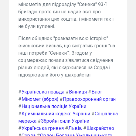
мінометів для підрозділу "Сенека" 93-ї
бригади, проте він не надав звіт про
використання цих коштів, і міномети так і
не були куплені.
Після обіцянок "розказати всю історію"
військовий визнав, що витратив гроші "на
інші потреби "Сенеки"". Згодом у
соцмережах почали з'являтися свідчення
різних людей, які скаржилися на Сорда і
підозрювали його у шахрайстві
#
Українська правда
#
Вінниця
#
Блог
#
Міномет (зброя)
#
Правоохоронний орган
#
Національна поліція України
#
Кримінальний кодекс України
#
Соціальна
мережа
#
Збройні сили України
#
Українська гривня
#
Львів
#
Шахрайство
#
Сорда
#
Орден Богдана Хмельницького