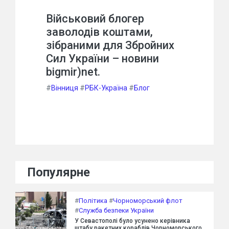
Військовий блогер
заволодів коштами,
зібраними для Збройних
Сил України – новини
bigmir)net.
#
Вінниця
#
РБК-Україна
#
Блог
Популярне
#
Політика
#
Чорноморський флот
#
Служба безпеки України
У Севастополі було усунено керівника
штабу ракетних кораблів Чорноморського