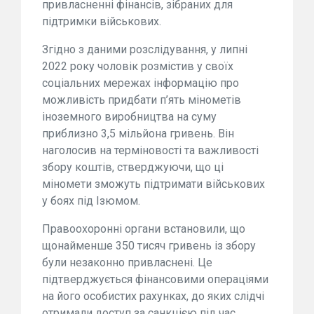
привласненні фінансів, зібраних для
підтримки військових.
Згідно з даними розслідування, у липні
2022 року чоловік розмістив у своїх
соціальних мережах інформацію про
можливість придбати п’ять мінометів
іноземного виробництва на суму
приблизно 3,5 мільйона гривень. Він
наголосив на терміновості та важливості
збору коштів, стверджуючи, що ці
міномети зможуть підтримати військових
у боях під Ізюмом.
Правоохоронні органи встановили, що
щонайменше 350 тисяч гривень із збору
були незаконно привласнені. Це
підтверджується фінансовими операціями
на його особистих рахунках, до яких слідчі
отримали доступ за санкцією під час