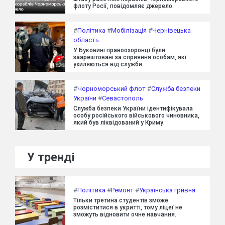
флоту Росії, повідомляє джерело.
#
Політика
#
Мобілізація
#
Чернівецька
область
У Буковині правоохоронці були
заарештовані за сприяння особам, які
ухиляються від служби.
#
Чорноморський флот
#
Служба безпеки
України
#
Севастополь
Служба безпеки України ідентифікувала
особу російського військового чиновника,
який був ліквідований у Криму.
У тренді
#
Політика
#
Ремонт
#
Українська гривня
Тільки третина студентів зможе
розміститися в укритті, тому ліцеї не
зможуть відновити очне навчання.