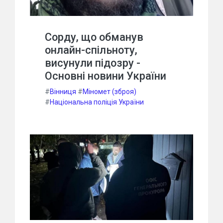
Сорду, що обманув
онлайн-спільноту,
висунули підозру -
Основні новини України
#
Вінниця
#
Міномет (зброя)
#
Національна поліція України