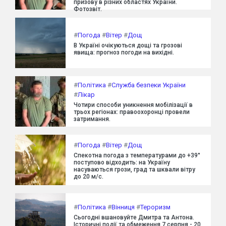
призову в різних областях України.
Фотозвіт.
#
Погода
#
Вітер
#
Дощ
В Україні очікуються дощі та грозові
явища: прогноз погоди на вихідні.
#
Політика
#
Служба безпеки України
#
Лікар
Чотири способи уникнення мобілізації в
трьох регіонах: правоохоронці провели
затримання.
#
Погода
#
Вітер
#
Дощ
Спекотна погода з температурами до +39°
поступово відходить: на Україну
насуваються грози, град та шквали вітру
до 20 м/с.
#
Політика
#
Вінниця
#
Тероризм
Сьогодні вшановуйте Дмитра та Антона.
Історичні події та обмеження 7 серпня - 20