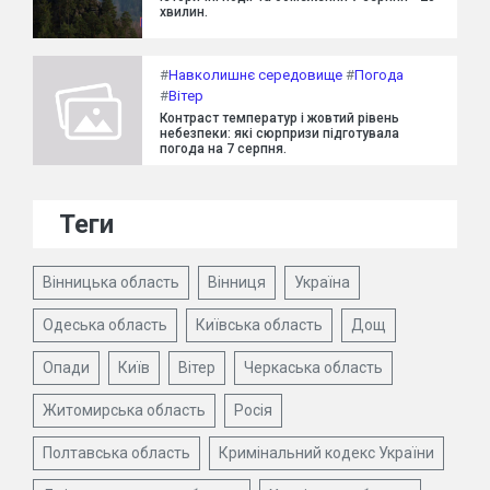
хвилин.
#
Навколишнє середовище
#
Погода
#
Вітер
Контраст температур і жовтий рівень
небезпеки: які сюрпризи підготувала
погода на 7 серпня.
Теги
Вінницька область
Вінниця
Україна
Одеська область
Київська область
Дощ
Опади
Київ
Вітер
Черкаська область
Житомирська область
Росія
Полтавська область
Кримінальний кодекс України