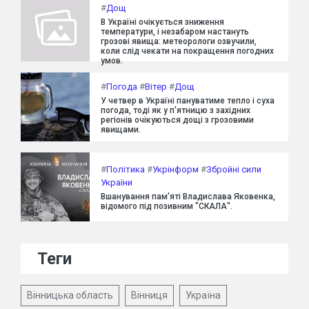
#
Дощ
В Україні очікується зниження
температури, і незабаром настануть
грозові явища: метеорологи озвучили,
коли слід чекати на покращення погодних
умов.
#
Погода
#
Вітер
#
Дощ
У четвер в Україні пануватиме тепло і суха
погода, тоді як у п'ятницю з західних
регіонів очікуються дощі з грозовими
явищами.
#
Політика
#
Укрінформ
#
Збройні сили
України
Вшанування пам'яті Владислава Яковенка,
відомого під позивним "СКАЛА".
Теги
Вінницька область
Вінниця
Україна