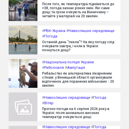
Після того, як температура підніметься до
+38, погода зазнає різких змін. Які саме
дощі та грози очікують на Вінниччину –
читайте у матеріалі на 20 хвилин.
#
РБК-Україна
#
Навколишнє середовище
#
Погода
Останній день "пекла"? На яку погоду слід
очікувати завтра, і коли в Україні
почнуться дощі?
#
Національна поліція України
#
Риболовля
#
Ампутація
Рибальство як альтернатива лікарняним
стінам: у Вінницькій області організували
відпочинок для поранених військових - 20
хвилин.
#
Навколишнє середовище
#
Погода
#
Вітер
Прогноз погоди на 6 серпня 2026 року в
Україні: після аномально високих
температур очікуються дощі.
#
Навколишнє середовище
#
Погода