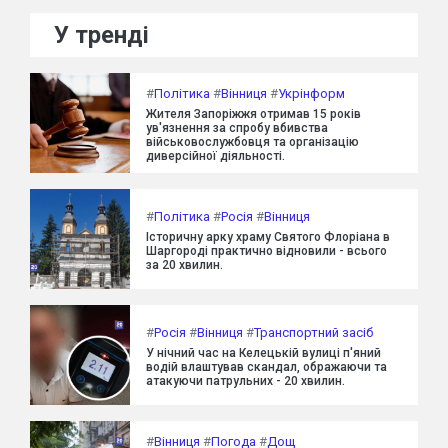
У тренді
#
Політика
#
Вінниця
#
Укрінформ
Жителя Запоріжжя отримав 15 років
ув'язнення за спробу вбивства
військовослужбовця та організацію
диверсійної діяльності.
#
Політика
#
Росія
#
Вінниця
Історичну арку храму Святого Флоріана в
Шаргороді практично відновили - всього
за 20 хвилин.
#
Росія
#
Вінниця
#
Транспортний засіб
У нічний час на Келецькій вулиці п'яний
водій влаштував скандал, ображаючи та
атакуючи патрульних - 20 хвилин.
#
Вінниця
#
Погода
#
Дощ