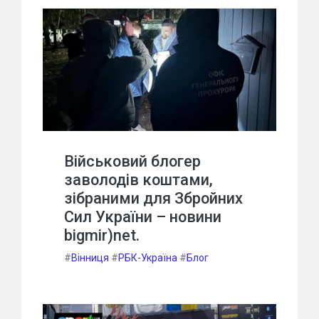
Військовий блогер
заволодів коштами,
зібраними для Збройних
Сил України – новини
bigmir)net.
#
Вінниця
#
РБК-Україна
#
Блог