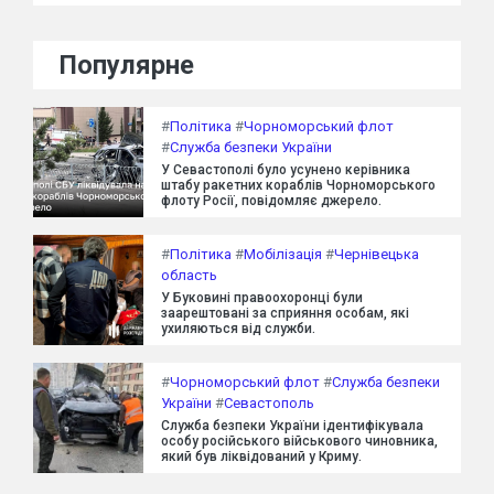
Популярне
#
Політика
#
Чорноморський флот
#
Служба безпеки України
У Севастополі було усунено керівника
штабу ракетних кораблів Чорноморського
флоту Росії, повідомляє джерело.
#
Політика
#
Мобілізація
#
Чернівецька
область
У Буковині правоохоронці були
заарештовані за сприяння особам, які
ухиляються від служби.
#
Чорноморський флот
#
Служба безпеки
України
#
Севастополь
Служба безпеки України ідентифікувала
особу російського військового чиновника,
який був ліквідований у Криму.