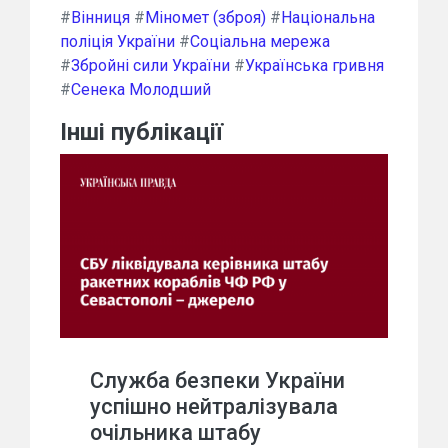
#
Вінниця
#
Міномет (зброя)
#
Національна
поліція України
#
Соціальна мережа
#
Збройні сили України
#
Українська гривня
#
Сенека Молодший
Інші публікації
Служба безпеки України
успішно нейтралізувала
очільника штабу