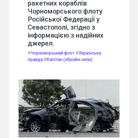
ракетних кораблів
Чорноморського флоту
Російської Федерації у
Севастополі, згідно з
інформацією з надійних
джерел.
#
Чорноморський флот
#
Українська
правда
#
Капітан (збройні сили)