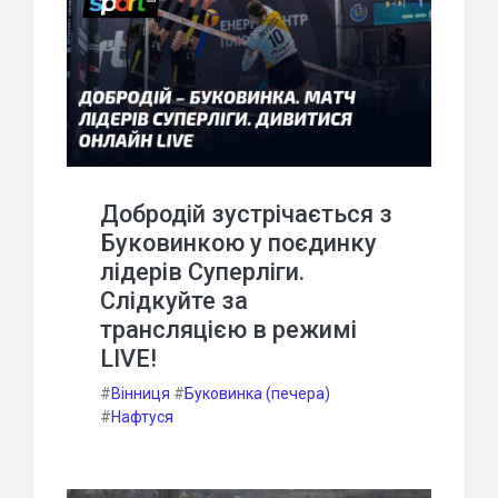
Добродій зустрічається з
Буковинкою у поєдинку
лідерів Суперліги.
Слідкуйте за
трансляцією в режимі
LIVE!
#
Вінниця
#
Буковинка (печера)
#
Нафтуся