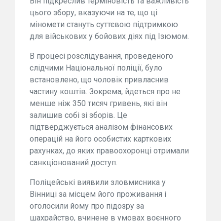
Він підкреслив терміновість та важливість
цього збору, вказуючи на те, що ці
міномети стануть суттєвою підтримкою
для військових у бойових діях під Ізюмом.
В процесі розслідування, проведеного
слідчими Національної поліції, було
встановлено, що чоловік привласнив
частину коштів. Зокрема, йдеться про не
менше ніж 350 тисяч гривень, які він
залишив собі зі зборів. Це
підтверджується аналізом фінансових
операцій на його особистих карткових
рахунках, до яких правоохоронці отримали
санкціонований доступ.
Поліцейські виявили зловмисника у
Вінниці за місцем його проживання і
оголосили йому про підозру за
шахрайство, вчинене в умовах воєнного