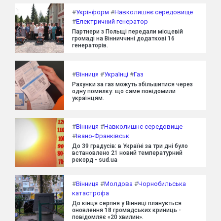
#
Укрінформ
#
Навколишнє середовище
#
Електричний генератор
Партнери з Польщі передали місцевій
громаді на Вінниччині додаткові 16
генераторів.
#
Вінниця
#
Українці
#
Газ
Рахунки за газ можуть збільшитися через
одну помилку: що саме повідомили
українцям.
#
Вінниця
#
Навколишнє середовище
#
Івано-Франківськ
До 39 градусів: в Україні за три дні було
встановлено 21 новий температурний
рекорд - sud.ua
#
Вінниця
#
Молдова
#
Чорнобильська
катастрофа
До кінця серпня у Вінниці планується
оновлення 18 громадських криниць -
повідомляє «20 хвилин».