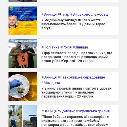
#
Вінниця
#
Лікар
#
Військовослужбовці
У медичному закладі пішов з життя
військовослужбовець з Долини Тарас
Когут.
#
Політика
#
Росія
#
Вінниця
Удар стійкості: оповідь про захисника, що
повернувся з полону та розпочав новий
сезон у Прем'єр-лізі - 20 хвилин
#
Вінниця
#
Навколишнє середовище
#
Молдова
У Вінниці провели аналіз повітря в умовах
аномальної спеки: чи виявлено
перевищення норм - 20 хвилин.
#
Вінниця
#
Донецьк
#
Українська гривня
"Після бойових поранень він захворів, і я
вирішила сісти за кермо комбайна":
популярна співачка займається збором