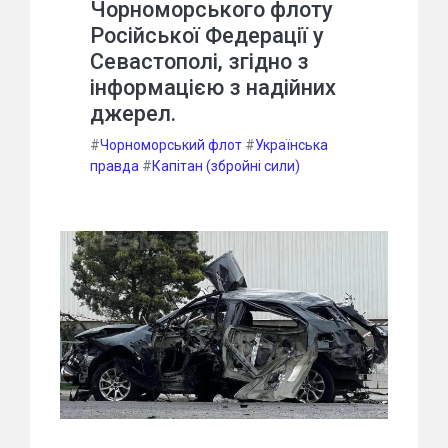
Чорноморського флоту
Російської Федерації у
Севастополі, згідно з
інформацією з надійних
джерел.
#
Чорноморський флот
#
Українська
правда
#
Капітан (збройні сили)