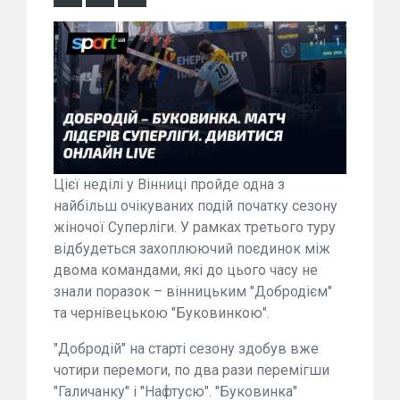
Цієї неділі у Вінниці пройде одна з
найбільш очікуваних подій початку сезону
жіночої Суперліги. У рамках третього туру
відбудеться захоплюючий поєдинок між
двома командами, які до цього часу не
знали поразок – вінницьким "Добродієм"
та чернівецькою "Буковинкою".
"Добродій" на старті сезону здобув вже
чотири перемоги, по два рази перемігши
"Галичанку" і "Нафтусю". "Буковинка"