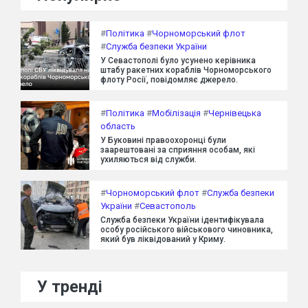
#
Політика
#
Чорноморський флот
#
Служба безпеки України
У Севастополі було усунено керівника
штабу ракетних кораблів Чорноморського
флоту Росії, повідомляє джерело.
#
Політика
#
Мобілізація
#
Чернівецька
область
У Буковині правоохоронці були
заарештовані за сприяння особам, які
ухиляються від служби.
#
Чорноморський флот
#
Служба безпеки
України
#
Севастополь
Служба безпеки України ідентифікувала
особу російського військового чиновника,
який був ліквідований у Криму.
У тренді