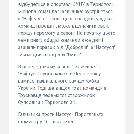
відбудеться в спортзалі ЗУНУ в Тернополі,
місцева команда "Галичанка" зустрінеться
з "Нафтусею". Після цього поєдинку одна з
команд нарешті зможе відзначити свою
першу перемогу в сезоні. На початку цього
чемпіонату обидві команди вже двічі
зазнали поразок від "Добродія", а "Нафтуся"
також двічі програла "Балті".
В попередньому сезоні "Галичанка" і
"Нафтуся" зустрічалися в Чернівцях у
рамках півфінального раунду Кубка
України. Тоді ще вищолігова команди з
Трускавця перемогла старожилок
Суперліги з Тернополя 3:1.
Галичанка проти Нафтусі. Перегляньте
онлайн гру 16 листопада.