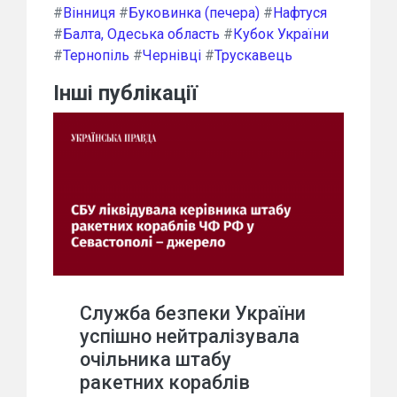
#
Вінниця
#
Буковинка (печера)
#
Нафтуся
#
Балта, Одеська область
#
Кубок України
#
Тернопіль
#
Чернівці
#
Трускавець
Інші публікації
Служба безпеки України
успішно нейтралізувала
очільника штабу
ракетних кораблів