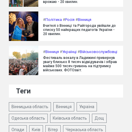
врожаю - 20 хвилин.
#
Політика
#
Росія
#
Вінниця
Вчителі з Вінниці та Райгорода увійшли до
списку 50 найкращих педагогів України -
20 хвилин.
#
Вінниця
#
Українці
#
Військовослужбовці
Фестиваль вокалу в Ладижині привернув
увагу близько 8 тисяч відвідувачів і зібрав
майже 500 тисяч гривень на підтримку
військових. ФОТОзвіт.
Теги
Вінницька область
Вінниця
Україна
Одеська область
Київська область
Дощ
Опади
Київ
Вітер
Черкаська область