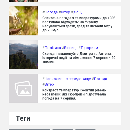
#
Погода
#
Вітер
#
Дощ
Спекотна погода з температурами до +39°
поступово відходить: на Україну
насуваються грози, град та шквали вітру
до 20 м/с.
#
Політика
#
Вінниця
#
Тероризм
Сьогодні вшановуйте Дмитра та Антона.
Історичні події та обмеження 7 серпня - 20
хвилин.
#
Навколишнє середовище
#
Погода
#
Вітер
Контраст температур і жовтий рівень
небезпеки: які сюрпризи підготувала
погода на 7 серпня.
Теги