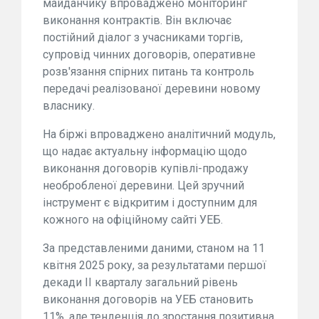
майданчику впроваджено моніторинг
виконання контрактів. Він включає
постійний діалог з учасниками торгів,
супровід чинних договорів, оперативне
розв'язання спірних питань та контроль
передачі реалізованої деревини новому
власнику.
На біржі впроваджено аналітичний модуль,
що надає актуальну інформацію щодо
виконання договорів купівлі-продажу
необробленої деревини. Цей зручний
інструмент є відкритим і доступним для
кожного на офіційному сайті УЕБ.
За представленими даними, станом на 11
квітня 2025 року, за результатами першої
декади II кварталу загальний рівень
виконання договорів на УЕБ становить
11%, але тенденція до зростання позитивна