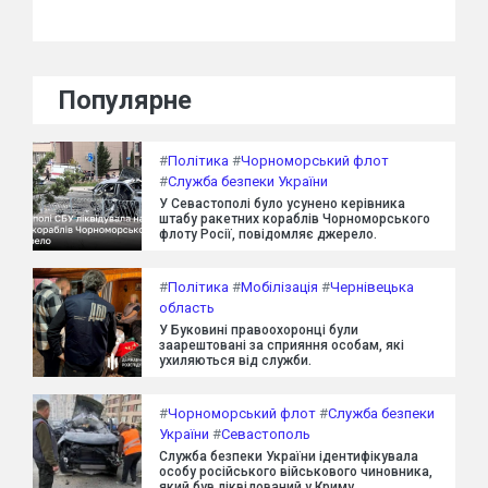
Популярне
#
Політика
#
Чорноморський флот
#
Служба безпеки України
У Севастополі було усунено керівника
штабу ракетних кораблів Чорноморського
флоту Росії, повідомляє джерело.
#
Політика
#
Мобілізація
#
Чернівецька
область
У Буковині правоохоронці були
заарештовані за сприяння особам, які
ухиляються від служби.
#
Чорноморський флот
#
Служба безпеки
України
#
Севастополь
Служба безпеки України ідентифікувала
особу російського військового чиновника,
який був ліквідований у Криму.