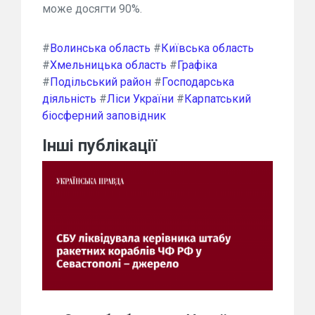
може досягти 90%.
#
Волинська область
#
Київська область
#
Хмельницька область
#
Графіка
#
Подільський район
#
Господарська
діяльність
#
Ліси України
#
Карпатський
біосферний заповідник
Інші публікації