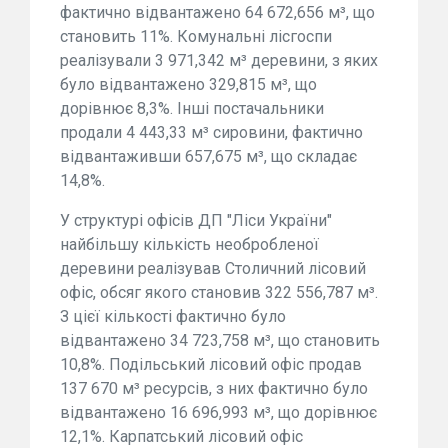
фактично відвантажено 64 672,656 м³, що
становить 11%. Комунальні лісгоспи
реалізували 3 971,342 м³ деревини, з яких
було відвантажено 329,815 м³, що
дорівнює 8,3%. Інші постачальники
продали 4 443,33 м³ сировини, фактично
відвантаживши 657,675 м³, що складає
14,8%.
У структурі офісів ДП "Ліси України"
найбільшу кількість необробленої
деревини реалізував Столичний лісовий
офіс, обсяг якого становив 322 556,787 м³.
З цієї кількості фактично було
відвантажено 34 723,758 м³, що становить
10,8%. Подільський лісовий офіс продав
137 670 м³ ресурсів, з них фактично було
відвантажено 16 696,993 м³, що дорівнює
12,1%. Карпатський лісовий офіс