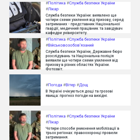
#
Політика
#
Служба безпеки України
#
Лікар
Служба безпеки України: виявлено ще
чотири схеми ухилення від призову, серед
затриманих - представник Національної
гвардії, медичний працівник та завідувач
кафедри університету.
#
Політика
#
Служба безпеки України
#
Військовозобов'язаний
Служба безпеки України, Державне бюро
розслідувань та Національна поліція
виявили ще чотири схеми ухилення від
призову в різних областях України.
Фотозвіт.
#
Погода
#
Вітер
#
Дощ
В Україні очікуються дощі та грозові
явища: прогноз погоди на вихідні.
#
Політика
#
Служба безпеки України
#
Лікар
Чотири способи уникнення мобілізації в
трьох регіонах: правоохоронці провели
затримання.