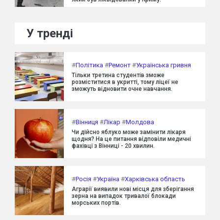
У тренді
#
Політика
#
Ремонт
#
Українська гривня
Тільки третина студентів зможе
розміститися в укритті, тому ліцеї не
зможуть відновити очне навчання.
#
Вінниця
#
Лікар
#
Молдова
Чи дійсно яблуко може замінити лікаря
щодня? На це питання відповіли медичні
фахівці з Вінниці - 20 хвилин.
#
Росія
#
Україна
#
Харківська область
Аграрії виявили нові місця для зберігання
зерна на випадок тривалої блокади
морських портів.