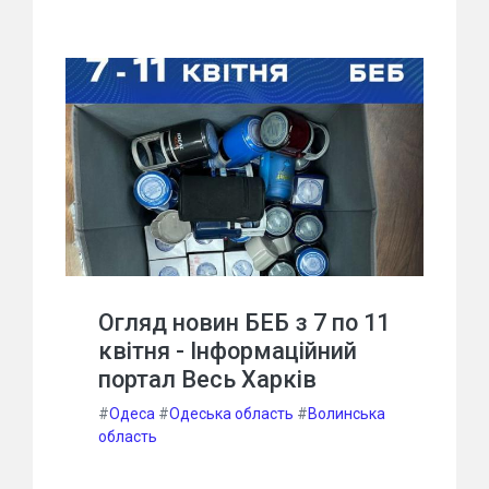
Огляд новин БЕБ з 7 по 11
квітня - Інформаційний
портал Весь Харків
#
Одеса
#
Одеська область
#
Волинська
область