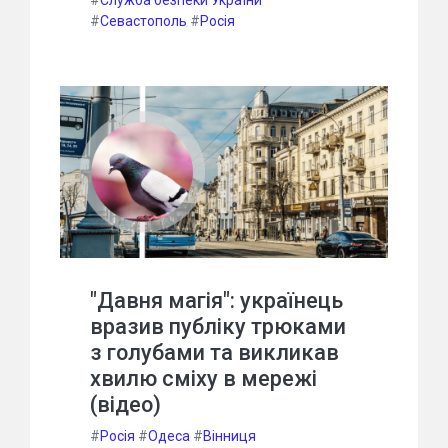
#
Служба безпеки України
#
Севастополь
#
Росія
"Давня магія": українець
вразив публіку трюками
з голубами та викликав
хвилю сміху в мережі
(відео)
#
Росія
#
Одеса
#
Вінниця