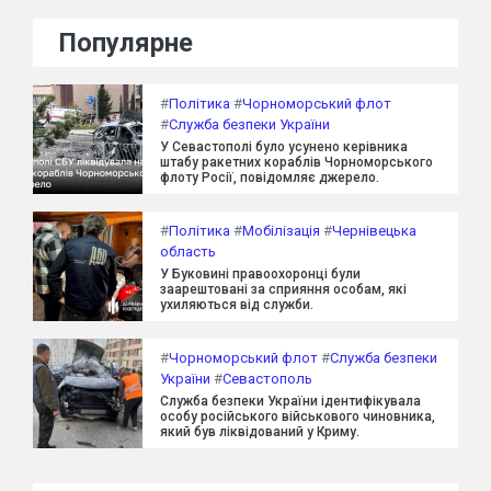
Популярне
#
Політика
#
Чорноморський флот
#
Служба безпеки України
У Севастополі було усунено керівника
штабу ракетних кораблів Чорноморського
флоту Росії, повідомляє джерело.
#
Політика
#
Мобілізація
#
Чернівецька
область
У Буковині правоохоронці були
заарештовані за сприяння особам, які
ухиляються від служби.
#
Чорноморський флот
#
Служба безпеки
України
#
Севастополь
Служба безпеки України ідентифікувала
особу російського військового чиновника,
який був ліквідований у Криму.