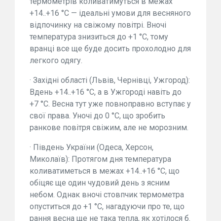
термометрів коливатимуться в межах
+14..+16 °C — ідеальні умови для весняного
відпочинку на свіжому повітрі. Вночі
температура знизиться до +1 °C, тому
вранці все ще буде досить прохолодно для
легкого одягу.
· Західні області (Львів, Чернівці, Ужгород):
Вдень +14..+16 °C, а в Ужгороді навіть до
+7 °C. Весна тут уже повноправно вступає у
свої права. Уночі до 0 °C, що зробить
ранкове повітря свіжим, але не морозним.
· Південь України (Одеса, Херсон,
Миколаїв): Протягом дня температура
коливатиметься в межах +14..+16 °C, що
обіцяє ще один чудовий день з ясним
небом. Однак вночі стовпчик термометра
опуститься до +1 °C, нагадуючи про те, що
рання весна ще не така тепла, як хотілося б.