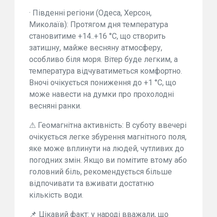
· Південні регіони (Одеса, Херсон,
Миколаїв): Протягом дня температура
становитиме +14..+16 °C, що створить
затишну, майже весняну атмосферу,
особливо біля моря. Вітер буде легким, а
температура відчуватиметься комфортно.
Вночі очікується пониження до +1 °C, що
може навести на думки про прохолодні
весняні ранки.
⚠ Геомагнітна активність: В суботу ввечері
очікується легке збурення магнітного поля,
яке може вплинути на людей, чутливих до
погодних змін. Якщо ви помітите втому або
головний біль, рекомендується більше
відпочивати та вживати достатню
кількість води.
📌 Цікавий факт: у народі вважали, що