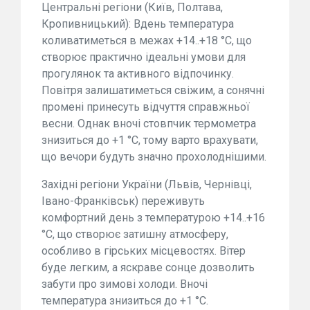
Центральні регіони (Київ, Полтава,
Кропивницький): Вдень температура
коливатиметься в межах +14..+18 °C, що
створює практично ідеальні умови для
прогулянок та активного відпочинку.
Повітря залишатиметься свіжим, а сонячні
промені принесуть відчуття справжньої
весни. Однак вночі стовпчик термометра
знизиться до +1 °C, тому варто врахувати,
що вечори будуть значно прохолоднішими.
Західні регіони України (Львів, Чернівці,
Івано-Франківськ) переживуть
комфортний день з температурою +14..+16
°C, що створює затишну атмосферу,
особливо в гірських місцевостях. Вітер
буде легким, а яскраве сонце дозволить
забути про зимові холоди. Вночі
температура знизиться до +1 °C.