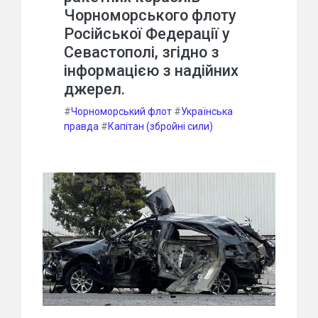
Чорноморського флоту
Російської Федерації у
Севастополі, згідно з
інформацією з надійних
джерел.
#
Чорноморський флот
#
Українська
правда
#
Капітан (збройні сили)