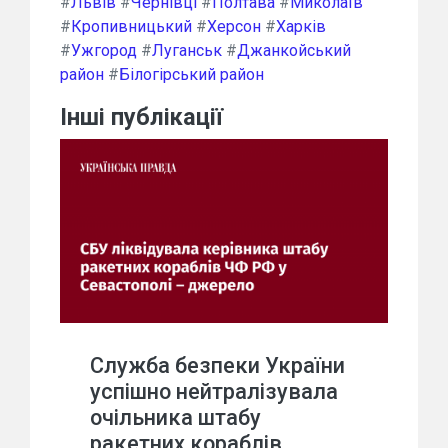
#
Львів
#
Чернівці
#
Полтава
#
Миколаїв
#
Кропивницький
#
Херсон
#
Харків
#
Ужгород
#
Луганськ
#
Джанкойський
район
#
Білогірський район
Інші публікації
Служба безпеки України
успішно нейтралізувала
очільника штабу
ракетних кораблів