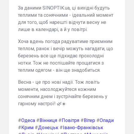
За даними SINOPTIK.ua, ці вихідні будуть
теплими та сонячними - ідеальний момент
для того, щоб нарешті відчути весну не
лише в календарі, а й у повітрі.
Хоча вдень погода радуватиме приємним
теплом, ранок і вечір можуть нагадати, що
березень все ще підкидає прохолодні
нотки. Тож не поспішайте прощатися з
теплим одягом - він ще знадобиться.
Весна - це про нові надії. Тож ловіть
моменти, насолоджуйтеся кожним
сонячним днем і зустрічайте березень у
гарному настрої! 🌿☀️
#
Одеса
#
Вінниця
#
Повітря
#
Вітер
#
Опади
#
Крим
#
Донецьк
#
Івано-Франківськ