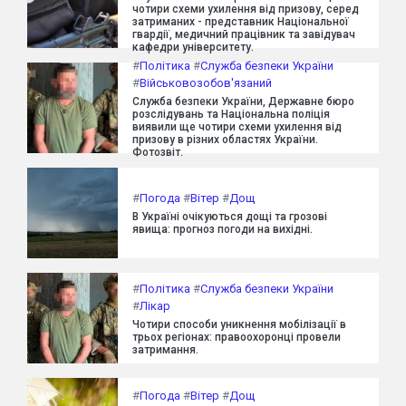
чотири схеми ухилення від призову, серед
затриманих - представник Національної
гвардії, медичний працівник та завідувач
кафедри університету.
#
Політика
#
Служба безпеки України
#
Військовозобов'язаний
Служба безпеки України, Державне бюро
розслідувань та Національна поліція
виявили ще чотири схеми ухилення від
призову в різних областях України.
Фотозвіт.
#
Погода
#
Вітер
#
Дощ
В Україні очікуються дощі та грозові
явища: прогноз погоди на вихідні.
#
Політика
#
Служба безпеки України
#
Лікар
Чотири способи уникнення мобілізації в
трьох регіонах: правоохоронці провели
затримання.
#
Погода
#
Вітер
#
Дощ