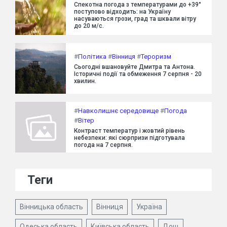
Спекотна погода з температурами до +39°
поступово відходить: на Україну
насуваються грози, град та шквали вітру
до 20 м/с.
#
Політика
#
Вінниця
#
Тероризм
Сьогодні вшановуйте Дмитра та Антона.
Історичні події та обмеження 7 серпня - 20
хвилин.
#
Навколишнє середовище
#
Погода
#
Вітер
Контраст температур і жовтий рівень
небезпеки: які сюрпризи підготувала
погода на 7 серпня.
Теги
Вінницька область
Вінниця
Україна
Одеська область
Київська область
Дощ