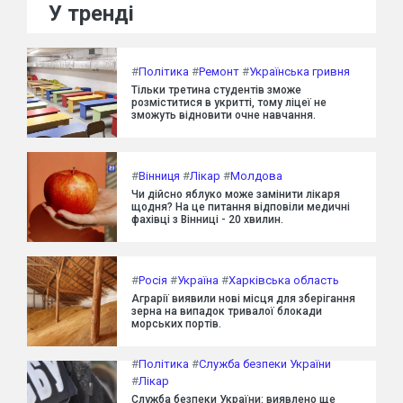
У тренді
#
Політика
#
Ремонт
#
Українська гривня
Тільки третина студентів зможе
розміститися в укритті, тому ліцеї не
зможуть відновити очне навчання.
#
Вінниця
#
Лікар
#
Молдова
Чи дійсно яблуко може замінити лікаря
щодня? На це питання відповіли медичні
фахівці з Вінниці - 20 хвилин.
#
Росія
#
Україна
#
Харківська область
Аграрії виявили нові місця для зберігання
зерна на випадок тривалої блокади
морських портів.
#
Політика
#
Служба безпеки України
#
Лікар
Служба безпеки України: виявлено ще