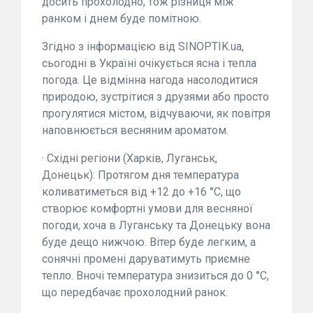
досить прохолодно, тож різниця між
ранком і днем буде помітною.
Згідно з інформацією від SINOPTIK.ua,
сьогодні в Україні очікується ясна і тепла
погода. Це відмінна нагода насолодитися
природою, зустрітися з друзями або просто
прогулятися містом, відчуваючи, як повітря
наповнюється весняним ароматом.
· Східні регіони (Харків, Луганськ,
Донецьк): Протягом дня температура
коливатиметься від +12 до +16 °C, що
створює комфортні умови для весняної
погоди, хоча в Луганську та Донецьку вона
буде дещо нижчою. Вітер буде легким, а
сонячні промені даруватимуть приємне
тепло. Вночі температура знизиться до 0 °C,
що передбачає прохолодний ранок.