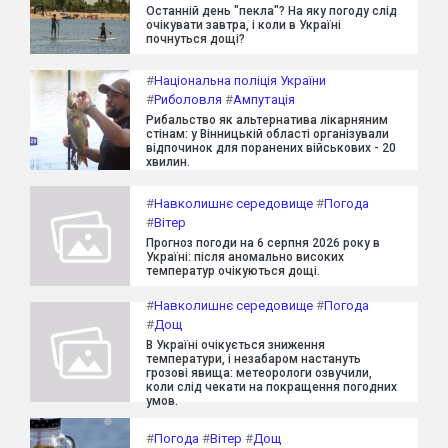
Останній день "пекла"? На яку погоду слід
очікувати завтра, і коли в Україні
почнуться дощі?
#
Національна поліція України
#
Риболовля
#
Ампутація
Рибальство як альтернатива лікарняним
стінам: у Вінницькій області організували
відпочинок для поранених військових - 20
хвилин.
#
Навколишнє середовище
#
Погода
#
Вітер
Прогноз погоди на 6 серпня 2026 року в
Україні: після аномально високих
температур очікуються дощі.
#
Навколишнє середовище
#
Погода
#
Дощ
В Україні очікується зниження
температури, і незабаром настануть
грозові явища: метеорологи озвучили,
коли слід чекати на покращення погодних
умов.
#
Погода
#
Вітер
#
Дощ