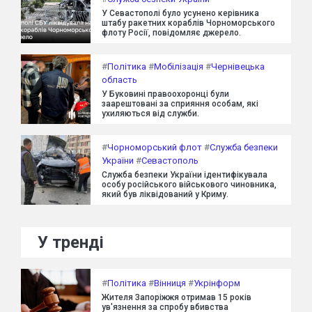
У Севастополі було усунено керівника
штабу ракетних кораблів Чорноморського
флоту Росії, повідомляє джерело.
#
Політика
#
Мобілізація
#
Чернівецька
область
У Буковині правоохоронці були
заарештовані за сприяння особам, які
ухиляються від служби.
#
Чорноморський флот
#
Служба безпеки
України
#
Севастополь
Служба безпеки України ідентифікувала
особу російського військового чиновника,
який був ліквідований у Криму.
У тренді
#
Політика
#
Вінниця
#
Укрінформ
Жителя Запоріжжя отримав 15 років
ув'язнення за спробу вбивства