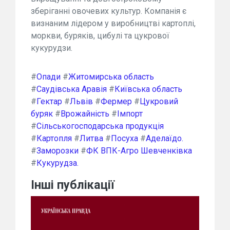
зберіганні овочевих культур. Компанія є
визнаним лідером у виробництві картоплі,
моркви, буряків, цибулі та цукрової
кукурудзи.
#
Опади
#
Житомирська область
#
Саудівська Аравія
#
Київська область
#
Гектар
#
Львів
#
Фермер
#
Цукровий
буряк
#
Врожайність
#
Імпорт
#
Сільськогосподарська продукція
#
Картопля
#
Литва
#
Посуха
#
Аделаїдо.
#
Заморозки
#
ФК ВПК-Агро Шевченківка
#
Кукурудза.
Інші публікації