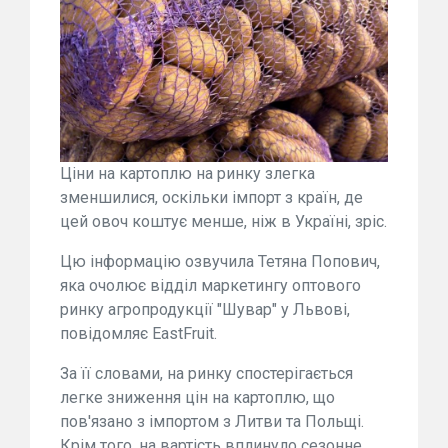
Ціни на картоплю на ринку злегка
зменшилися, оскільки імпорт з країн, де
цей овоч коштує менше, ніж в Україні, зріс.
Цю інформацію озвучила Тетяна Попович,
яка очолює відділ маркетингу оптового
ринку агропродукції "Шувар" у Львові,
повідомляє EastFruit.
За її словами, на ринку спостерігається
легке зниження цін на картоплю, що
пов'язано з імпортом з Литви та Польщі.
Крім того, на вартість вплинуло сезонне