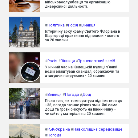
військовослужбовця та організацію
диверсійної діяльності.
#
Політика
#
Росія
#
Вінниця
Історичну арку храму Святого Флоріана в
Шаргороді практично відновили - всього
за 20 хвилин.
#
Росія
#
Вінниця
#
Транспортний засіб
У нічний час на Келецькій вулиці п'яний
водій влаштував скандал, ображаючи та
атакуючи патрульних - 20 хвилин.
#
Вінниця
#
Погода
#
Дощ
Після того, як температура підніметься до
+38, погода зазнає різких змін. Які саме
дощі та грози очікують на Вінниччину –
читайте у матеріалі на 20 хвилин.
#
РБК-Україна
#
Навколишнє середовище
#
Погода