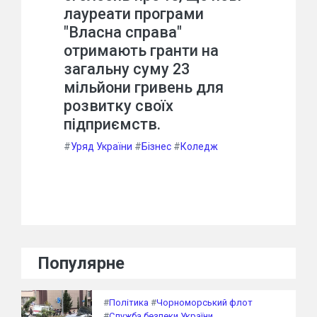
лауреати програми
"Власна справа"
отримають гранти на
загальну суму 23
мільйони гривень для
розвитку своїх
підприємств.
#
Уряд України
#
Бізнес
#
Коледж
Популярне
#
Політика
#
Чорноморський флот
#
Служба безпеки України