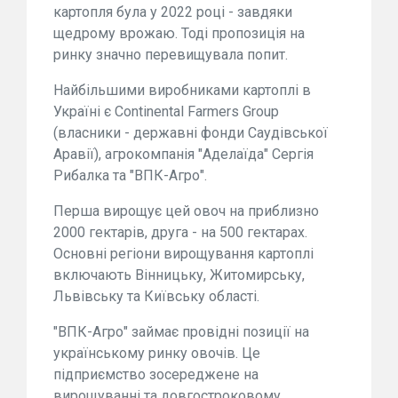
картопля була у 2022 році - завдяки
щедрому врожаю. Тоді пропозиція на
ринку значно перевищувала попит.
Найбільшими виробниками картоплі в
Україні є Continental Farmers Group
(власники - державні фонди Саудівської
Аравії), агрокомпанія "Аделаїда" Сергія
Рибалка та "ВПК-Агро".
Перша вирощує цей овоч на приблизно
2000 гектарів, друга - на 500 гектарах.
Основні регіони вирощування картоплі
включають Вінницьку, Житомирську,
Львівську та Київську області.
"ВПК-Агро" займає провідні позиції на
українському ринку овочів. Це
підприємство зосереджене на
вирощуванні та довгостроковому