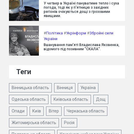
У четвер в Україні пануватиме тепло і суха
погода, тоді як у п'ятницю з західних
регіонів очікуються дощі з грозовими
явищами.
#
Політика
#
Укрінформ
#
Збройні сили
України
Вшанування пам'яті Владислава Яковенка,
відомого під позивним "СКАЛА".
Теги
Вінницька область
Вінниця
Україна
Одеська область
Київська область
Дощ
Опади
Київ
Вітер
Черкаська область
Житомирська область
Росія