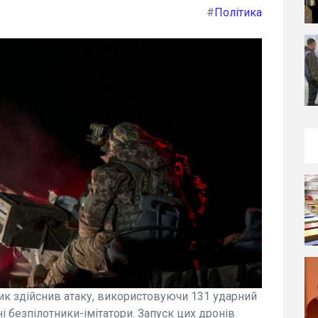
#
Політика
вник здійснив атаку, використовуючи 131 ударний
ні безпілотники-імітатори. Запуск цих дронів