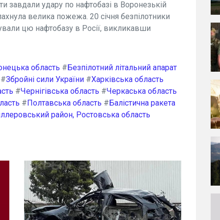
ати завдали удару по нафтобазі в Воронезькій
алахнула велика пожежа. 20 січня безпілотники
ували цю нафтобазу в Росії, викликавши
онецька область
#
Безпілотний літальний апарат
#
Збройні сили України
#
Харківська область
асть
#
Чернігівська область
#
Черкаська область
ласть
#
Полтавська область
#
Балістична ракета
іллеровський район, Ростовська область