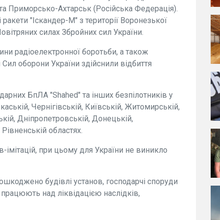
 та Приморсько-Ахтарськ (Російська Федерація).
і ракети "Іскандер-М" з території Воронезької
овітряних силах Збройних сил України.
стини радіоелектронної боротьби, а також
і Сил оборони України здійснили відбиття
дарних БпЛА "Shahed" та інших безпілотників у
каській, Чернігівській, Київській, Житомирській,
ькій, Дніпропетровській, Донецькій,
 Рівненській областях.
-імітацій, при цьому для України не виникло
пошкоджено будівлі установ, господарчі споруди
 працюють над ліквідацією наслідків,