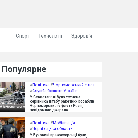
Спорт
Технології
Здоров'я
Популярне
#
Політика
#
Чорноморський флот
#
Служба безпеки України
У Севастополі було усунено
керівника штабу ракетних кораблів
Чорноморського флоту Росії,
повідомляє джерело.
#
Політика
#
Мобілізація
#
Чернівецька область
У Буковині правоохоронці були