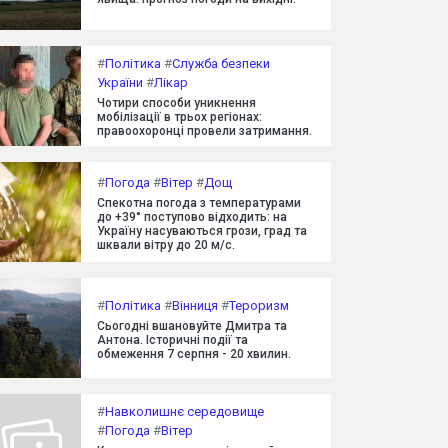
#
Політика
#
Служба безпеки
України
#
Лікар
Чотири способи уникнення
мобілізації в трьох регіонах:
правоохоронці провели затримання.
#
Погода
#
Вітер
#
Дощ
Спекотна погода з температурами
до +39° поступово відходить: на
Україну насуваються грози, град та
шквали вітру до 20 м/с.
#
Політика
#
Вінниця
#
Тероризм
Сьогодні вшановуйте Дмитра та
Антона. Історичні події та
обмеження 7 серпня - 20 хвилин.
#
Навколишнє середовище
#
Погода
#
Вітер