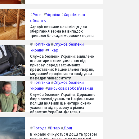
#
Росія
#
Україна
#
Харківська
область
Аграрії виявили нові місця для
зберігання зерна на випадок
тривалої блокади морських портів.
#
Політика
#
Служба безпеки
України
#
Лікар
Служба безпеки України: виявлено
ще чотири схеми ухилення від
призову, серед затриманих -
представник Національної гвардії,
медичний працівник та завідувач
кафедри університету.
#
Політика
#
Служба безпеки
України
#
Військовозобов'язаний
Служба безпеки України, Державне
бюро розслідувань та Національна
поліція виявили ще чотири схеми
ухилення від призову в різних
областях України. Фотозвіт.
#
Погода
#
Вітер
#
Дощ
В Україні очікуються дощі та грозові
явища: прогноз погоди на вихідні.