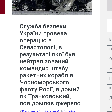
Служба безпеки
України провела
операцію в
В
Севастополі, в
О
результаті якої був
О
нейтралізований
командир штабу
Ж
ракетних кораблів
П
Чорноморського
флоту Росії, відомий
К
як Транковський,
Д
повідомляє джерело.
Х
#
Капітан (збройні сили)
#
Служба