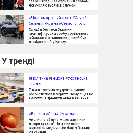
заарештовані за сприяння особам,
які ухиляються від служби.
#
Чорноморський флот
#
Служба
безпеки України
#
Севастополь
Служба безпеки України
ідентифікувала особу російського
військового чиновника, який був
ліквідований у Криму.
У тренді
#
Політика
#
Ремонт
#
Українська
гривня
Тільки третина студентів зможе
розміститися в укритті, тому ліцеї не
зможуть відновити очне навчання.
#
Вінниця
#
Лікар
#
Молдова
Чи дійсно яблуко може замінити
лікаря щодня? На це питання
відповіли медичні фахівці з Вінниці -
20 хвилин.