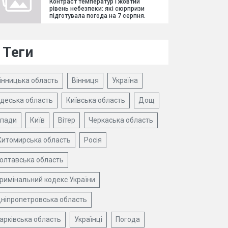
Контраст температур і жовтий
рівень небезпеки: які сюрпризи
підготувала погода на 7 серпня.
Теги
інницька область
Вінниця
Україна
деська область
Київська область
Дощ
пади
Київ
Вітер
Черкаська область
итомирська область
Росія
олтавська область
римінальний кодекс України
ніпропетровська область
арківська область
Українці
Погода