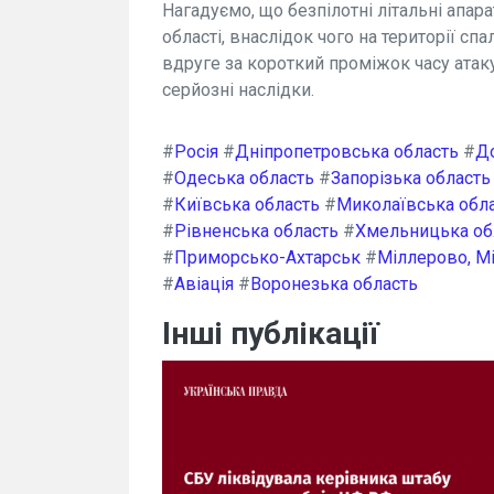
Нагадуємо, що безпілотні літальні апар
області, внаслідок чого на території сп
вдруге за короткий проміжок часу атак
серйозні наслідки.
#
Росія
#
Дніпропетровська область
#
Д
#
Одеська область
#
Запорізька область
#
Київська область
#
Миколаївська обл
#
Рівненська область
#
Хмельницька об
#
Приморсько-Ахтарськ
#
Міллерово, М
#
Авіація
#
Воронезька область
Інші публікації