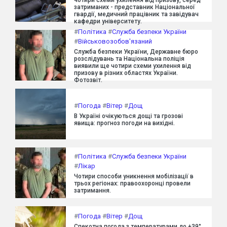
затриманих - представник Національної
гвардії, медичний працівник та завідувач
кафедри університету.
#
Політика
#
Служба безпеки України
#
Військовозобов'язаний
Служба безпеки України, Державне бюро
розслідувань та Національна поліція
виявили ще чотири схеми ухилення від
призову в різних областях України.
Фотозвіт.
#
Погода
#
Вітер
#
Дощ
В Україні очікуються дощі та грозові
явища: прогноз погоди на вихідні.
#
Політика
#
Служба безпеки України
#
Лікар
Чотири способи уникнення мобілізації в
трьох регіонах: правоохоронці провели
затримання.
#
Погода
#
Вітер
#
Дощ
Спекотна погода з температурами до +39°