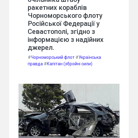
ракетних кораблів
Чорноморського флоту
Російської Федерації у
Севастополі, згідно з
інформацією з надійних
джерел.
#
Чорноморський флот
#
Українська
правда
#
Капітан (збройні сили)