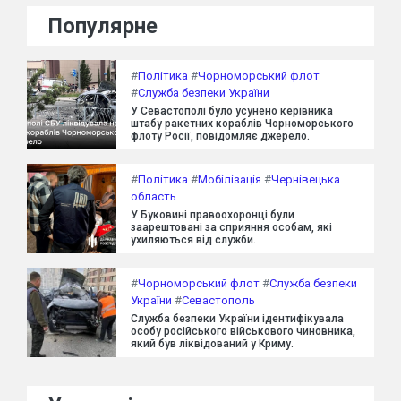
Популярне
#
Політика
#
Чорноморський флот
#
Служба безпеки України
У Севастополі було усунено керівника
штабу ракетних кораблів Чорноморського
флоту Росії, повідомляє джерело.
#
Політика
#
Мобілізація
#
Чернівецька
область
У Буковині правоохоронці були
заарештовані за сприяння особам, які
ухиляються від служби.
#
Чорноморський флот
#
Служба безпеки
України
#
Севастополь
Служба безпеки України ідентифікувала
особу російського військового чиновника,
який був ліквідований у Криму.