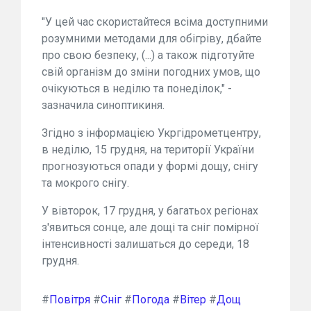
"У цей час скористайтеся всіма доступними
розумними методами для обігріву, дбайте
про свою безпеку, (...) а також підготуйте
свій організм до зміни погодних умов, що
очікуються в неділю та понеділок," -
зазначила синоптикиня.
Згідно з інформацією Укргідрометцентру,
в неділю, 15 грудня, на території України
прогнозуються опади у формі дощу, снігу
та мокрого снігу.
У вівторок, 17 грудня, у багатьох регіонах
з'явиться сонце, але дощі та сніг помірної
інтенсивності залишаться до середи, 18
грудня.
#
Повітря
#
Сніг
#
Погода
#
Вітер
#
Дощ