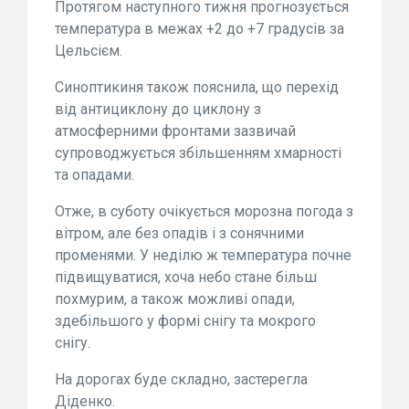
Протягом наступного тижня прогнозується
температура в межах +2 до +7 градусів за
Цельсієм.
Синоптикиня також пояснила, що перехід
від антициклону до циклону з
атмосферними фронтами зазвичай
супроводжується збільшенням хмарності
та опадами.
Отже, в суботу очікується морозна погода з
вітром, але без опадів і з сонячними
променями. У неділю ж температура почне
підвищуватися, хоча небо стане більш
похмурим, а також можливі опади,
здебільшого у формі снігу та мокрого
снігу.
На дорогах буде складно, застерегла
Діденко.