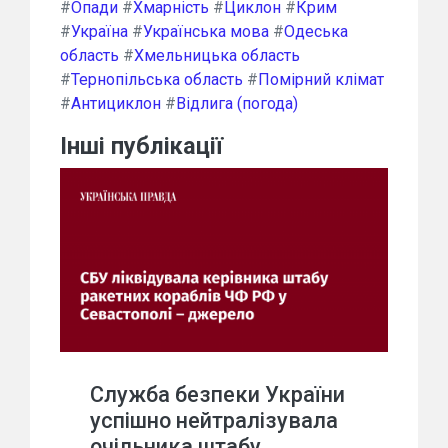
#
Опади
#
Хмарність
#
Циклон
#
Крим
#
Україна
#
Українська мова
#
Одеська
область
#
Хмельницька область
#
Тернопільська область
#
Помірний клімат
#
Антициклон
#
Відлига (погода)
Інші публікації
Служба безпеки України
успішно нейтралізувала
очільника штабу