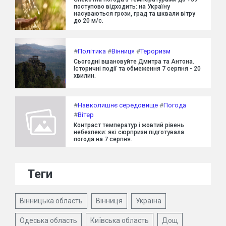
поступово відходить: на Україну
насуваються грози, град та шквали вітру
до 20 м/с.
#
Політика
#
Вінниця
#
Тероризм
Сьогодні вшановуйте Дмитра та Антона.
Історичні події та обмеження 7 серпня - 20
хвилин.
#
Навколишнє середовище
#
Погода
#
Вітер
Контраст температур і жовтий рівень
небезпеки: які сюрпризи підготувала
погода на 7 серпня.
Теги
Вінницька область
Вінниця
Україна
Одеська область
Київська область
Дощ