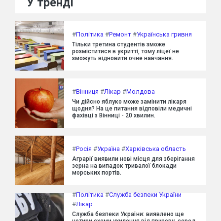
У тренді
#
Політика
#
Ремонт
#
Українська гривня
Тільки третина студентів зможе
розміститися в укритті, тому ліцеї не
зможуть відновити очне навчання.
#
Вінниця
#
Лікар
#
Молдова
Чи дійсно яблуко може замінити лікаря
щодня? На це питання відповіли медичні
фахівці з Вінниці - 20 хвилин.
#
Росія
#
Україна
#
Харківська область
Аграрії виявили нові місця для зберігання
зерна на випадок тривалої блокади
морських портів.
#
Політика
#
Служба безпеки України
#
Лікар
Служба безпеки України: виявлено ще
чотири схеми ухилення від призову, серед