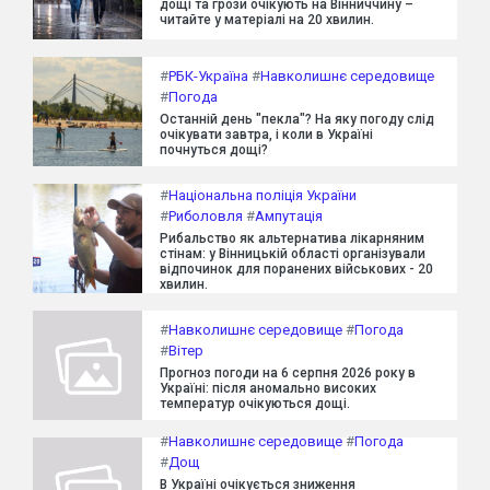
дощі та грози очікують на Вінниччину –
читайте у матеріалі на 20 хвилин.
#
РБК-Україна
#
Навколишнє середовище
#
Погода
Останній день "пекла"? На яку погоду слід
очікувати завтра, і коли в Україні
почнуться дощі?
#
Національна поліція України
#
Риболовля
#
Ампутація
Рибальство як альтернатива лікарняним
стінам: у Вінницькій області організували
відпочинок для поранених військових - 20
хвилин.
#
Навколишнє середовище
#
Погода
#
Вітер
Прогноз погоди на 6 серпня 2026 року в
Україні: після аномально високих
температур очікуються дощі.
#
Навколишнє середовище
#
Погода
#
Дощ
В Україні очікується зниження