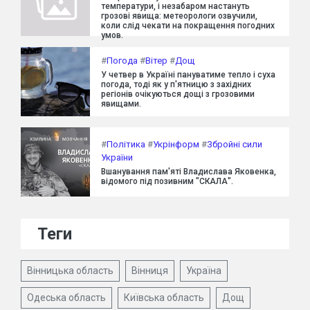
температури, і незабаром настануть
грозові явища: метеорологи озвучили,
коли слід чекати на покращення погодних
умов.
#
Погода
#
Вітер
#
Дощ
У четвер в Україні пануватиме тепло і суха
погода, тоді як у п'ятницю з західних
регіонів очікуються дощі з грозовими
явищами.
#
Політика
#
Укрінформ
#
Збройні сили
України
Вшанування пам'яті Владислава Яковенка,
відомого під позивним "СКАЛА".
Теги
Вінницька область
Вінниця
Україна
Одеська область
Київська область
Дощ