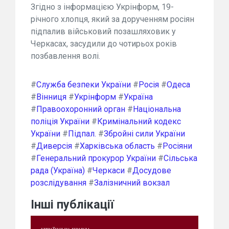
Згідно з інформацією Укрінформ, 19-
річного хлопця, який за дорученням росіян
підпалив військовий позашляховик у
Черкасах, засудили до чотирьох років
позбавлення волі.
#
Служба безпеки України
#
Росія
#
Одеса
#
Вінниця
#
Укрінформ
#
Україна
#
Правоохоронний орган
#
Національна
поліція України
#
Кримінальний кодекс
України
#
Підпал.
#
Збройні сили України
#
Диверсія
#
Харківська область
#
Росіяни
#
Генеральний прокурор України
#
Сільська
рада (Україна)
#
Черкаси
#
Досудове
розслідування
#
Залізничний вокзал
Інші публікації