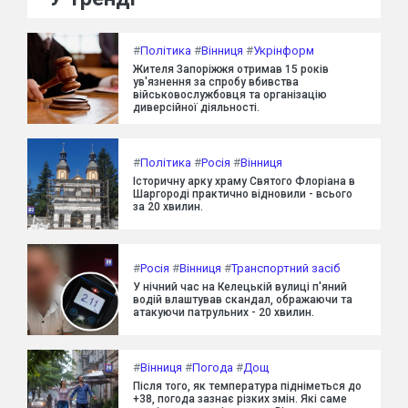
#
Політика
#
Вінниця
#
Укрінформ
Жителя Запоріжжя отримав 15 років
ув'язнення за спробу вбивства
військовослужбовця та організацію
диверсійної діяльності.
#
Політика
#
Росія
#
Вінниця
Історичну арку храму Святого Флоріана в
Шаргороді практично відновили - всього
за 20 хвилин.
#
Росія
#
Вінниця
#
Транспортний засіб
У нічний час на Келецькій вулиці п'яний
водій влаштував скандал, ображаючи та
атакуючи патрульних - 20 хвилин.
#
Вінниця
#
Погода
#
Дощ
Після того, як температура підніметься до
+38, погода зазнає різких змін. Які саме