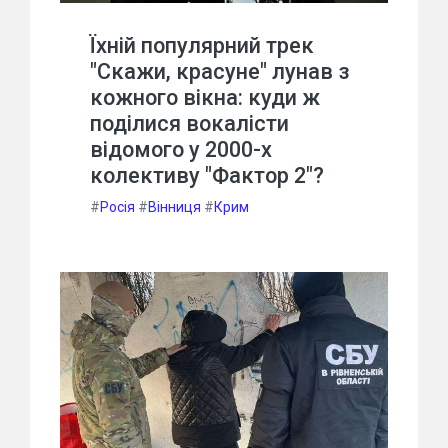
Їхній популярний трек
"Скажи, красуне" лунав з
кожного вікна: куди ж
поділися вокалісти
відомого у 2000-х
колективу "Фактор 2"?
#
Росія
#
Вінниця
#
Крим