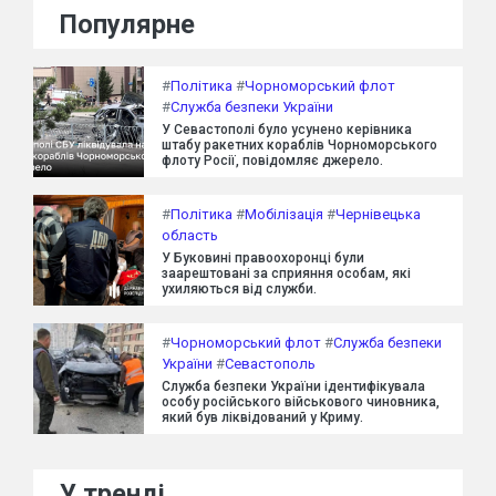
Популярне
#
Політика
#
Чорноморський флот
#
Служба безпеки України
У Севастополі було усунено керівника
штабу ракетних кораблів Чорноморського
флоту Росії, повідомляє джерело.
#
Політика
#
Мобілізація
#
Чернівецька
область
У Буковині правоохоронці були
заарештовані за сприяння особам, які
ухиляються від служби.
#
Чорноморський флот
#
Служба безпеки
України
#
Севастополь
Служба безпеки України ідентифікувала
особу російського військового чиновника,
який був ліквідований у Криму.
У тренді