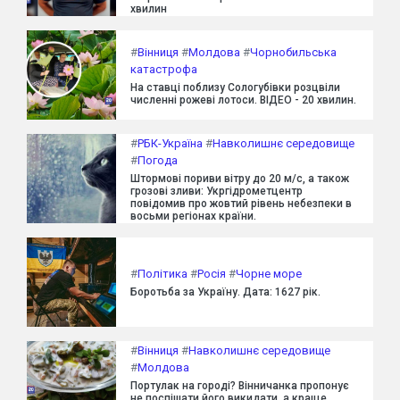
хвилин
#
Вінниця
#
Молдова
#
Чорнобильська
катастрофа
На ставці поблизу Сологубівки розцвіли
численні рожеві лотоси. ВІДЕО - 20 хвилин.
#
РБК-Україна
#
Навколишнє середовище
#
Погода
Штормові пориви вітру до 20 м/с, а також
грозові зливи: Укргідрометцентр
повідомив про жовтий рівень небезпеки в
восьми регіонах країни.
#
Політика
#
Росія
#
Чорне море
Боротьба за Україну. Дата: 1627 рік.
#
Вінниця
#
Навколишнє середовище
#
Молдова
Портулак на городі? Вінничанка пропонує
не поспішати його викидати, а краще