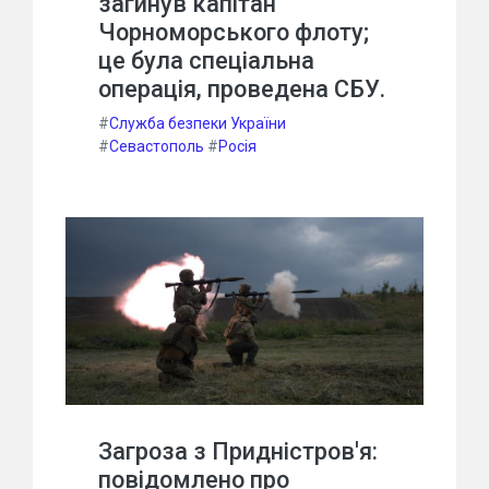
загинув капітан
Чорноморського флоту;
це була спеціальна
операція, проведена СБУ.
#
Служба безпеки України
#
Севастополь
#
Росія
Загроза з Придністров'я:
повідомлено про