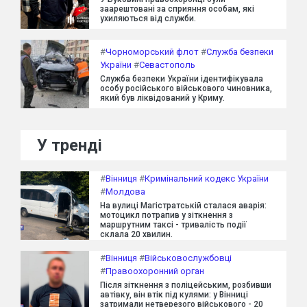
заарештовані за сприяння особам, які
ухиляються від служби.
#
Чорноморський флот
#
Служба безпеки
України
#
Севастополь
Служба безпеки України ідентифікувала
особу російського військового чиновника,
який був ліквідований у Криму.
У тренді
#
Вінниця
#
Кримінальний кодекс України
#
Молдова
На вулиці Магістратській сталася аварія:
мотоцикл потрапив у зіткнення з
маршрутним таксі - тривалість події
склала 20 хвилин.
#
Вінниця
#
Військовослужбовці
#
Правоохоронний орган
Після зіткнення з поліцейським, розбивши
автівку, він втік під кулями: у Вінниці
затримали нетверезого військового - 20