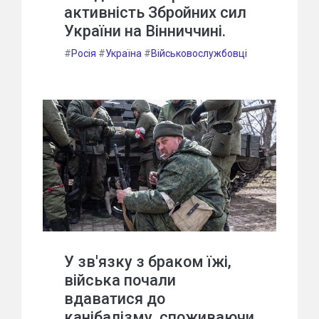
активність Збройних сил
України на Вінниччині.
#
Росія
#
Україна
#
Військовослужбовці
У зв'язку з браком їжі,
війська почали
вдаватися до
канібалізму, споживаючи