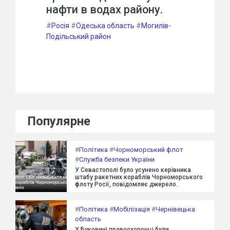
нафти в водах району.
#
Росія
#
Одеська область
#
Могилів-
Подільський район
Популярне
#
Політика
#
Чорноморський флот
#
Служба безпеки України
У Севастополі було усунено керівника
штабу ракетних кораблів Чорноморського
флоту Росії, повідомляє джерело.
#
Політика
#
Мобілізація
#
Чернівецька
область
У Буковині правоохоронці були