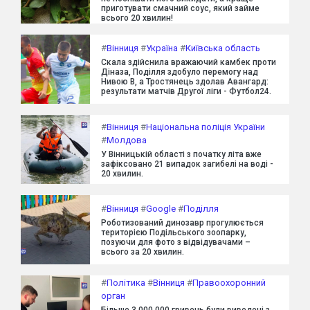
приготувати смачний соус, який займе
всього 20 хвилин!
#
Вінниця
#
Україна
#
Київська область
Скала здійснила вражаючий камбек проти
Діназа, Поділля здобуло перемогу над
Нивою В, а Тростянець здолав Авангард:
результати матчів Другої ліги - Футбол24.
#
Вінниця
#
Національна поліція України
#
Молдова
У Вінницькій області з початку літа вже
зафіксовано 21 випадок загибелі на воді -
20 хвилин.
#
Вінниця
#
Google
#
Поділля
Роботизований динозавр прогулюється
територією Подільського зоопарку,
позуючи для фото з відвідувачами –
всього за 20 хвилин.
#
Політика
#
Вінниця
#
Правоохоронний
орган
Більше 3 000 000 гривень були виведені з