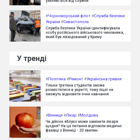
ухиляються від служби.
#
Чорноморський флот
#
Служба безпеки
України
#
Севастополь
Служба безпеки України ідентифікувала
особу російського військового чиновника,
який був ліквідований у Криму.
У тренді
#
Політика
#
Ремонт
#
Українська гривня
Тільки третина студентів зможе
розміститися в укритті, тому ліцеї не
зможуть відновити очне навчання.
#
Вінниця
#
Лікар
#
Молдова
Чи дійсно яблуко може замінити лікаря
щодня? На це питання відповіли медичні
фахівці з Вінниці - 20 хвилин.