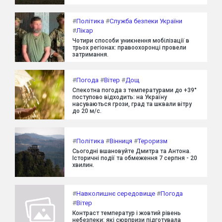
#
Політика
#
Служба безпеки України
#
Лікар
Чотири способи уникнення мобілізації в
трьох регіонах: правоохоронці провели
затримання.
#
Погода
#
Вітер
#
Дощ
Спекотна погода з температурами до +39°
поступово відходить: на Україну
насуваються грози, град та шквали вітру
до 20 м/с.
#
Політика
#
Вінниця
#
Тероризм
Сьогодні вшановуйте Дмитра та Антона.
Історичні події та обмеження 7 серпня - 20
хвилин.
#
Навколишнє середовище
#
Погода
#
Вітер
Контраст температур і жовтий рівень
небезпеки: які сюрпризи підготувала