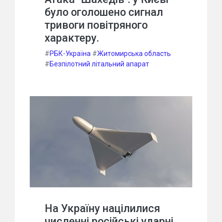
було оголошено сигнал
тривоги повітряного
характеру.
#
РБК-Україна
#
Житомирська область
#
Безпілотний літальний апарат
На Україну націлилися
численні російські ударні