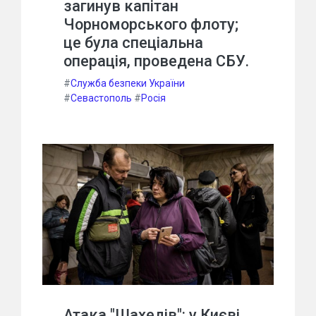
загинув капітан
Чорноморського флоту;
це була спеціальна
операція, проведена СБУ.
#
Служба безпеки України
#
Севастополь
#
Росія
Атака "Шахедів": у Києві