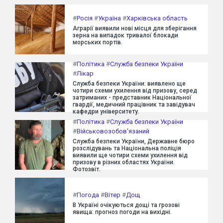
#
Росія
#
Україна
#
Харківська область
Аграрії виявили нові місця для зберігання
зерна на випадок тривалої блокади
морських портів.
#
Політика
#
Служба безпеки України
#
Лікар
Служба безпеки України: виявлено ще
чотири схеми ухилення від призову, серед
затриманих - представник Національної
гвардії, медичний працівник та завідувач
кафедри університету.
#
Політика
#
Служба безпеки України
#
Військовозобов'язаний
Служба безпеки України, Державне бюро
розслідувань та Національна поліція
виявили ще чотири схеми ухилення від
призову в різних областях України.
Фотозвіт.
#
Погода
#
Вітер
#
Дощ
В Україні очікуються дощі та грозові
явища: прогноз погоди на вихідні.