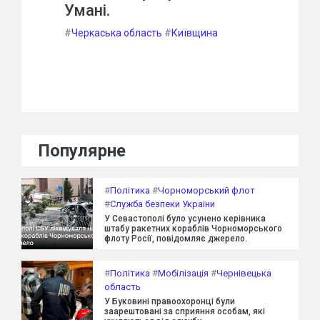
Умані.
#
Черкаська область
#
Київщина
Популярне
#
Політика
#
Чорноморський флот
#
Служба безпеки України
У Севастополі було усунено керівника
штабу ракетних кораблів Чорноморського
флоту Росії, повідомляє джерело.
#
Політика
#
Мобілізація
#
Чернівецька
область
У Буковині правоохоронці були
заарештовані за сприяння особам, які