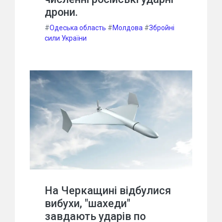
дрони.
#
Одеська область
#
Молдова
#
Збройні
сили України
На Черкащині відбулися
вибухи, "шахеди"
завдають ударів по