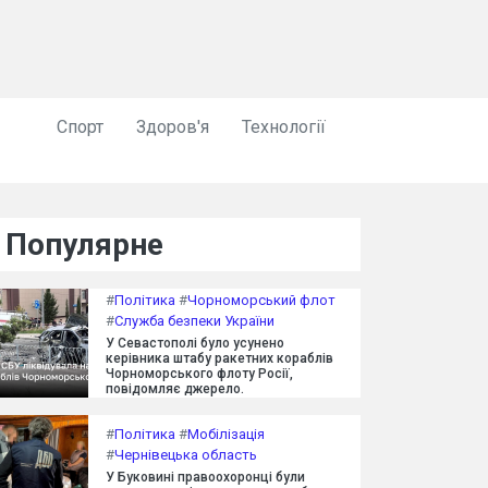
Спорт
Здоров'я
Технології
Популярне
#
Політика
#
Чорноморський флот
#
Служба безпеки України
У Севастополі було усунено
керівника штабу ракетних кораблів
Чорноморського флоту Росії,
повідомляє джерело.
#
Політика
#
Мобілізація
#
Чернівецька область
У Буковині правоохоронці були