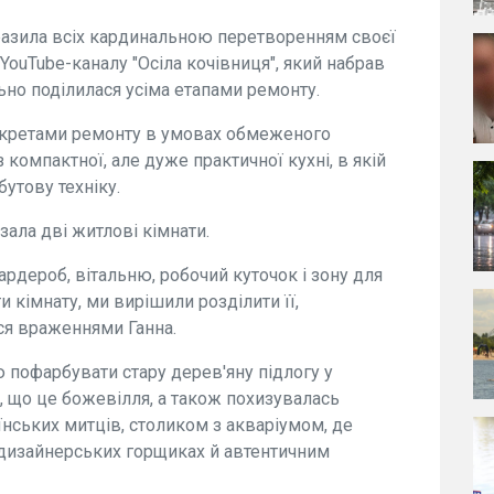
 вразила всіх кардинальною перетворенням своєї
YouTube-каналу "Осіла кочівниця", який набрав
ьно поділилася усіма етапами ремонту.
секретами ремонту в умовах обмеженого
компактної, але дуже практичної кухні, в якій
утову техніку.
зала дві житлові кімнати.
ардероб, вітальню, робочий куточок і зону для
 кімнату, ми вирішили розділити її,
ься враженнями Ганна.
 пофарбувати стару дерев'яну підлогу у
й, що це божевілля, а також похизувалась
нських митців, столиком з акваріумом, де
 дизайнерських горщиках й автентичним