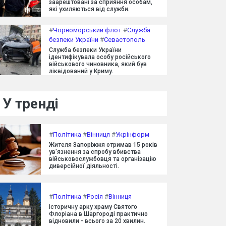
заарештовані за сприяння особам,
які ухиляються від служби.
#
Чорноморський флот
#
Служба
безпеки України
#
Севастополь
Служба безпеки України
ідентифікувала особу російського
військового чиновника, який був
ліквідований у Криму.
У тренді
#
Політика
#
Вінниця
#
Укрінформ
Жителя Запоріжжя отримав 15 років
ув'язнення за спробу вбивства
військовослужбовця та організацію
диверсійної діяльності.
#
Політика
#
Росія
#
Вінниця
Історичну арку храму Святого
Флоріана в Шаргороді практично
відновили - всього за 20 хвилин.