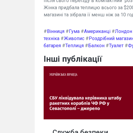
після свого переїзду в компактний "роз
Жінка придбала теплицю всього за $200
магазині та зібрала її менш ніж за 10 го
#
Вінниця
#
Гума
#
Американці
#
Лондон
техніка
#
Живопис
#
Роздрібний магази
батарея
#
Теплиця
#
Балкон
#
Туалет
#
Фу
Інші публікації
Служба безпеки