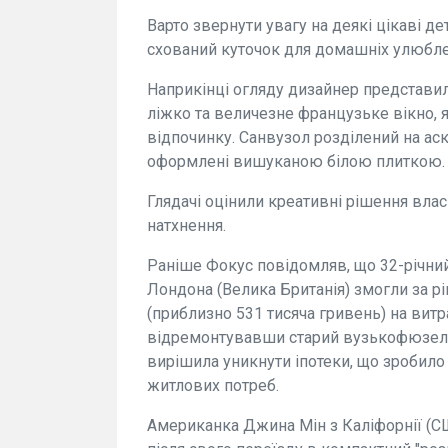
Варто звернути увагу на деякі цікаві дет
схований куточок для домашніх улюбле
Наприкінці огляду дизайнер представил
ліжко та величезне французьке вікно,
відпочинку. Санвузол розділений на аск
оформлені вишуканою білою плиткою.
Глядачі оцінили креативні рішення власн
натхнення.
Раніше Фокус повідомляв, що 32-річний
Лондона (Велика Британія) змогли за рі
(приблизно 531 тисяча гривень) на витр
відремонтувавши старий вузькофюзеляж
вирішила уникнути іпотеки, що зробило
житлових потреб.
Американка Джина Мін з Каліфорнії (СШ