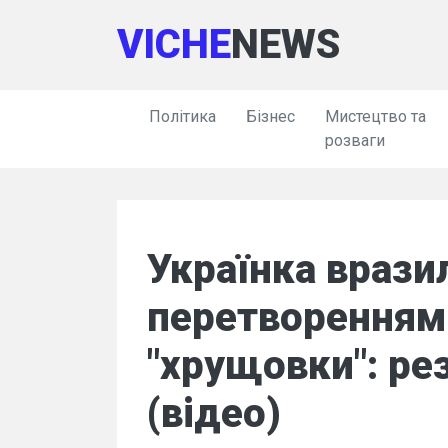
VICHE
NEWS
Політика
Бізнес
Мистецтво та
розваги
Українка врази
перетворенням
"хрущовки": ре
(відео)