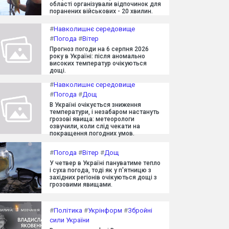
області організували відпочинок для
поранених військових - 20 хвилин.
#
Навколишнє середовище
#
Погода
#
Вітер
Прогноз погоди на 6 серпня 2026
року в Україні: після аномально
високих температур очікуються
дощі.
#
Навколишнє середовище
#
Погода
#
Дощ
В Україні очікується зниження
температури, і незабаром настануть
грозові явища: метеорологи
озвучили, коли слід чекати на
покращення погодних умов.
#
Погода
#
Вітер
#
Дощ
У четвер в Україні пануватиме тепло
і суха погода, тоді як у п'ятницю з
західних регіонів очікуються дощі з
грозовими явищами.
#
Політика
#
Укрінформ
#
Збройні
сили України