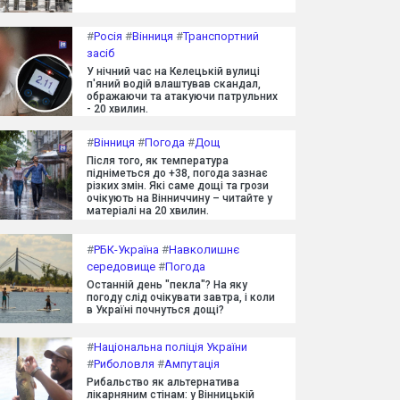
#
Росія
#
Вінниця
#
Транспортний
засіб
У нічний час на Келецькій вулиці
п'яний водій влаштував скандал,
ображаючи та атакуючи патрульних
- 20 хвилин.
#
Вінниця
#
Погода
#
Дощ
Після того, як температура
підніметься до +38, погода зазнає
різких змін. Які саме дощі та грози
очікують на Вінниччину – читайте у
матеріалі на 20 хвилин.
#
РБК-Україна
#
Навколишнє
середовище
#
Погода
Останній день "пекла"? На яку
погоду слід очікувати завтра, і коли
в Україні почнуться дощі?
#
Національна поліція України
#
Риболовля
#
Ампутація
Рибальство як альтернатива
лікарняним стінам: у Вінницькій