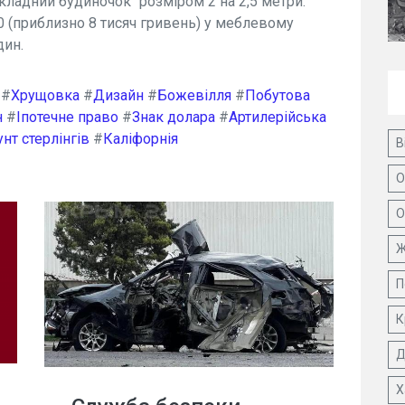
кладний будиночок" розміром 2 на 2,5 метри.
 (приблизно 8 тисяч гривень) у меблевому
дин.
#
Хрущовка
#
Дизайн
#
Божевілля
#
Побутова
н
#
Іпотечне право
#
Знак долара
#
Артилерійська
нт стерлінгів
#
Каліфорнія
В
О
О
Ж
П
К
Д
Х