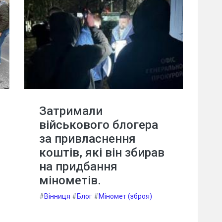
Затримали
військового блогера
за привласнення
коштів, які він збирав
на придбання
мінометів.
#
Вінниця
#
Блог
#
Міномет (зброя)