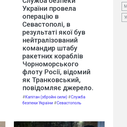
Служба безпеки
М
України провела
операцію в
У
Севастополі, в
результаті якої був
нейтралізований
командир штабу
ракетних кораблів
Чорноморського
флоту Росії, відомий
як Транковський,
повідомляє джерело.
#
Капітан (збройні сили)
#
Служба
безпеки України
#
Севастополь