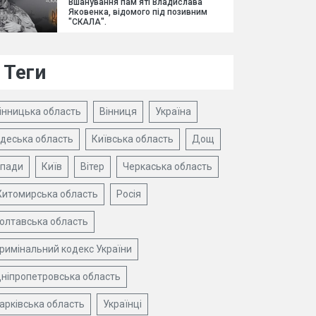
Вшанування пам'яті Владислава
Яковенка, відомого під позивним
"СКАЛА".
Теги
інницька область
Вінниця
Україна
деська область
Київська область
Дощ
пади
Київ
Вітер
Черкаська область
итомирська область
Росія
олтавська область
римінальний кодекс України
ніпропетровська область
арківська область
Українці