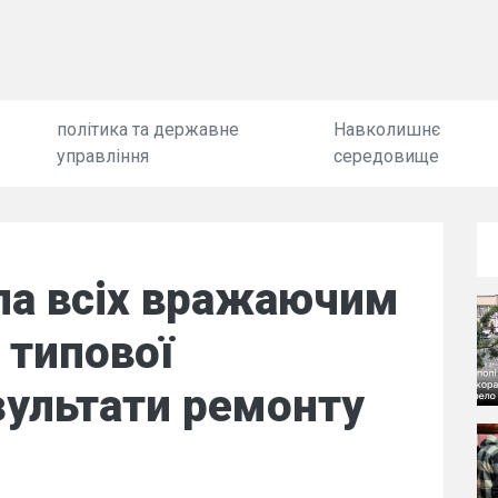
політика та державне
Навколишнє
управління
середовище
ла всіх вражаючим
 типової
зультати ремонту