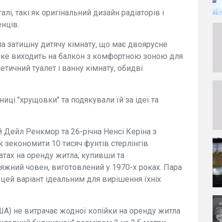
алі, такі як оригінальний дизайн радіаторів і
нців.
а затишну дитячу кімнату, що має двоярусне
 яке виходить на балкон з комфортною зоною для
етичний туалет і ванну кімнату, обидві
иці "хрущовки" та подякували їй за ідеї та
 Дейл Ренкмор та 26-річна Ненсі Керіна з
к зекономити 10 тисяч фунтів стерлінгів
атах на оренду житла, купивши та
ний човен, виготовлений у 1970-х роках. Пара
 цей варіант ідеальним для вирішення їхніх
А) не витрачає жодної копійки на оренду житла