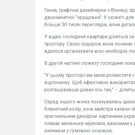
Ганна, графічна дизайнерка з Вінниці,
двокімнатної "хрущовки". У сюжеті для 
більше 50 тисяч переглядів, вона детал
У відео господиня квартири ділиться 
простору. Свою подорож вона починає з 
вдалося організувати всю необхідну поб
В другій частині сюжету господиня пока
"У цьому просторі ми мали розмістити г
відпочинку. Щоб ефективно використати
розташувавши диван ось так," -- ділит
Серед іншого жінка похизувалась ідеєю
блакитний колір, хоча майстри казали ї
оригінальним декором: картинами украї
плаває маленька черепаха, вазонами у
килимом з гумовою основою.