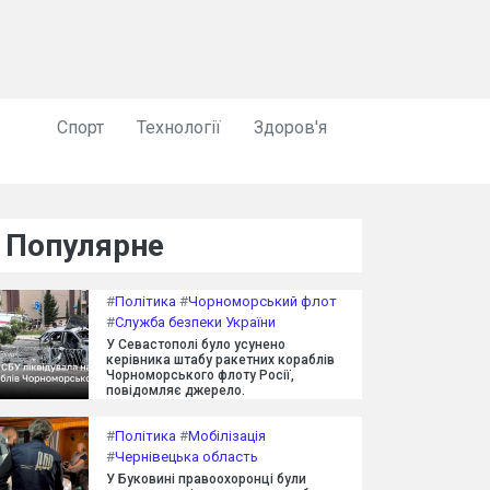
Спорт
Технології
Здоров'я
Популярне
#
Політика
#
Чорноморський флот
#
Служба безпеки України
У Севастополі було усунено
керівника штабу ракетних кораблів
Чорноморського флоту Росії,
повідомляє джерело.
#
Політика
#
Мобілізація
#
Чернівецька область
У Буковині правоохоронці були