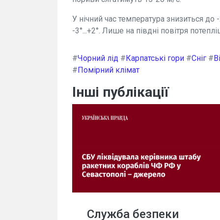
У нічний час температура знизиться до -2
-3°...+2°. Лише на півдні повітря потепліш
#
Чорний лід
#
Карпатські гори
#
Сніг
#
В
#
Помірний клімат
Інші публікації
Служба безпеки