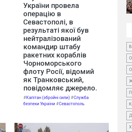
України провела
операцію в
Севастополі, в
результаті якої був
нейтралізований
командир штабу
В
ракетних кораблів
О
Чорноморського
О
флоту Росії, відомий
як Транковський,
Ж
повідомляє джерело.
П
#
Капітан (збройні сили)
#
Служба
безпеки України
#
Севастополь
К
Д
Х