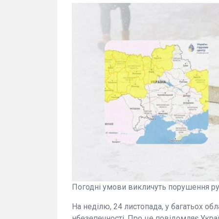
Погодні умови викличуть порушення рух
На неділю, 24 листопада, у багатьох об
нбезепечності. Про це повідомляє Укра