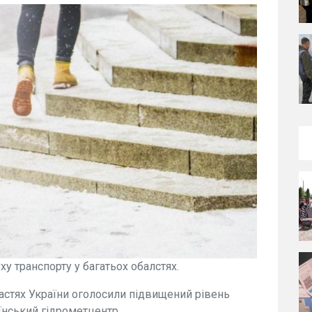
у транспорту у багатьох обалстях.
ластях України оголосили підвищений рівень
їнський гідрометцентр.