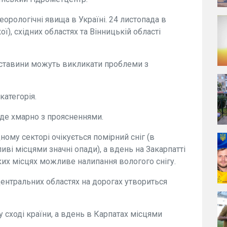
орологічні явища в Україні. 24 листопада в
ої), східних областях та Вінницькій області
обставини можуть викликати проблеми з
категорія.
уде хмарно з проясненнями.
дному секторі очікується помірний сніг (в
ві місцями значні опади), а вдень на Закарпатті
ких місцях можливе налипання вологого снігу.
 центральних областях на дорогах утвориться
у сході країни, а вдень в Карпатах місцями