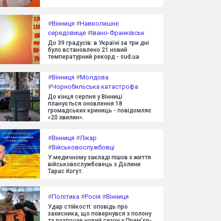
#
Вінниця
#
Навколишнє
середовище
#
Івано-Франківськ
До 39 градусів: в Україні за три дні
було встановлено 21 новий
температурний рекорд - sud.ua
#
Вінниця
#
Молдова
#
Чорнобильська катастрофа
До кінця серпня у Вінниці
планується оновлення 18
громадських криниць - повідомляє
«20 хвилин».
#
Вінниця
#
Лікар
#
Військовослужбовці
У медичному закладі пішов з життя
військовослужбовець з Долини
Тарас Когут.
#
Політика
#
Росія
#
Вінниця
Удар стійкості: оповідь про
захисника, що повернувся з полону
та розпочав новий сезон у Прем'єр-