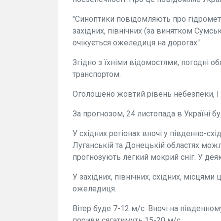
"Синоптики повідомляють про гідромете
західних, північних (за винятком Сумськ
очікується ожеледиця на дорогах."
Згідно з їхніми відомостями, погодні 
транспортом.
Оголошено жовтий рівень небезпеки, I 
За прогнозом, 24 листопада в Україні б
У східних регіонах вночі у південно-схі
Луганській та Донецькій областях можли
прогнозують легкий мокрий сніг. У дея
У західних, північних, східних, місцями
ожеледиця.
Вітер буде 7-12 м/с. Вночі на південном
пориви сягатимуть 15-20 м/с.