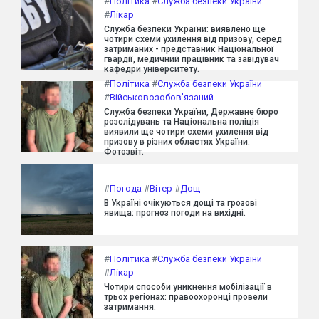
#
Політика
#
Служба безпеки України
#
Лікар
Служба безпеки України: виявлено ще
чотири схеми ухилення від призову, серед
затриманих - представник Національної
гвардії, медичний працівник та завідувач
кафедри університету.
#
Політика
#
Служба безпеки України
#
Військовозобов'язаний
Служба безпеки України, Державне бюро
розслідувань та Національна поліція
виявили ще чотири схеми ухилення від
призову в різних областях України.
Фотозвіт.
#
Погода
#
Вітер
#
Дощ
В Україні очікуються дощі та грозові
явища: прогноз погоди на вихідні.
#
Політика
#
Служба безпеки України
#
Лікар
Чотири способи уникнення мобілізації в
трьох регіонах: правоохоронці провели
затримання.