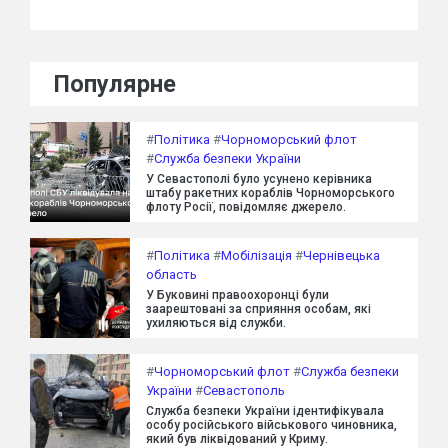
Популярне
#
Політика
#
Чорноморський флот
#
Служба безпеки України
У Севастополі було усунено керівника
штабу ракетних кораблів Чорноморського
флоту Росії, повідомляє джерело.
#
Політика
#
Мобілізація
#
Чернівецька
область
У Буковині правоохоронці були
заарештовані за сприяння особам, які
ухиляються від служби.
#
Чорноморський флот
#
Служба безпеки
України
#
Севастополь
Служба безпеки України ідентифікувала
особу російського військового чиновника,
який був ліквідований у Криму.