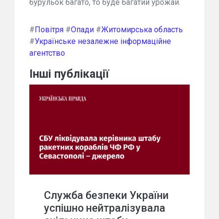
бурульок багато, то буде багатий урожай.
#
Повітря
#
Опади
#
Житомирська область
#
Українське незалежне інформаційне
агентство
Інші публікації
Служба безпеки України
успішно нейтралізувала