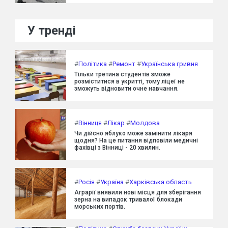
У тренді
#
Політика
#
Ремонт
#
Українська гривня
Тільки третина студентів зможе
розміститися в укритті, тому ліцеї не
зможуть відновити очне навчання.
#
Вінниця
#
Лікар
#
Молдова
Чи дійсно яблуко може замінити лікаря
щодня? На це питання відповіли медичні
фахівці з Вінниці - 20 хвилин.
#
Росія
#
Україна
#
Харківська область
Аграрії виявили нові місця для зберігання
зерна на випадок тривалої блокади
морських портів.