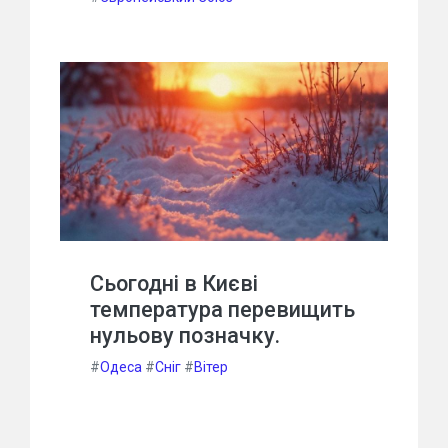
Сьогодні в Києві
температура перевищить
нульову позначку.
#
Одеса
#
Сніг
#
Вітер