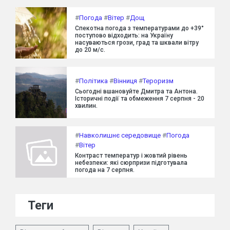
#
Погода
#
Вітер
#
Дощ
Спекотна погода з температурами до +39°
поступово відходить: на Україну
насуваються грози, град та шквали вітру
до 20 м/с.
#
Політика
#
Вінниця
#
Тероризм
Сьогодні вшановуйте Дмитра та Антона.
Історичні події та обмеження 7 серпня - 20
хвилин.
#
Навколишнє середовище
#
Погода
#
Вітер
Контраст температур і жовтий рівень
небезпеки: які сюрпризи підготувала
погода на 7 серпня.
Теги