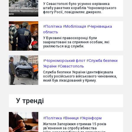
У Севастополі було усунено керівника
штабу ракетних кораблів Чорноморського
флоту Росії, повідомляє джерело.
#
Політика
#
Мобілізація
#
Чернівецька
область
У Буковині правоохоронці були
заарештовані за сприяння особам, які
ухиляються від служби.
#
Чорноморський флот
#
Служба безпеки
України
#
Севастополь
Служба безпеки України ідентифікувала
особу російського військового чиновника,
який був ліквідований у Криму.
У тренді
#
Політика
#
Вінниця
#
Укрінформ
Жителя Запоріжжя отримав 15 років
ув'язнення за спробу вбивства