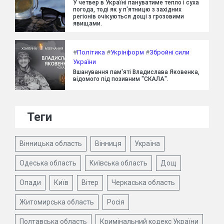
У четвер в Україні пануватиме тепло і суха
погода, тоді як у п'ятницю з західних
регіонів очікуються дощі з грозовими
явищами.
#
Політика
#
Укрінформ
#
Збройні сили
України
Вшанування пам'яті Владислава Яковенка,
відомого під позивним "СКАЛА".
Теги
Вінницька область
Вінниця
Україна
Одеська область
Київська область
Дощ
Опади
Київ
Вітер
Черкаська область
Житомирська область
Росія
Полтавська область
Кримінальний кодекс України