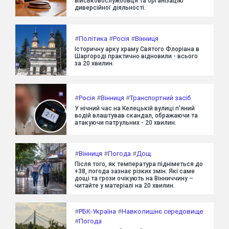
військовослужбовця та організацію
диверсійної діяльності.
#
Політика
#
Росія
#
Вінниця
Історичну арку храму Святого Флоріана в
Шаргороді практично відновили - всього
за 20 хвилин.
#
Росія
#
Вінниця
#
Транспортний засіб
У нічний час на Келецькій вулиці п'яний
водій влаштував скандал, ображаючи та
атакуючи патрульних - 20 хвилин.
#
Вінниця
#
Погода
#
Дощ
Після того, як температура підніметься до
+38, погода зазнає різких змін. Які саме
дощі та грози очікують на Вінниччину –
читайте у матеріалі на 20 хвилин.
#
РБК-Україна
#
Навколишнє середовище
#
Погода