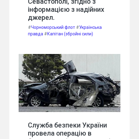
Севастополі, згідно з
інформацією з надійних
джерел.
#
Чорноморський флот
#
Українська
правда
#
Капітан (збройні сили)
Служба безпеки України
провела операцію в