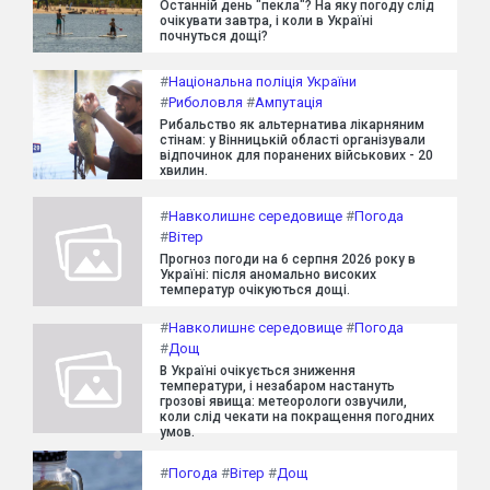
Останній день "пекла"? На яку погоду слід
очікувати завтра, і коли в Україні
почнуться дощі?
#
Національна поліція України
#
Риболовля
#
Ампутація
Рибальство як альтернатива лікарняним
стінам: у Вінницькій області організували
відпочинок для поранених військових - 20
хвилин.
#
Навколишнє середовище
#
Погода
#
Вітер
Прогноз погоди на 6 серпня 2026 року в
Україні: після аномально високих
температур очікуються дощі.
#
Навколишнє середовище
#
Погода
#
Дощ
В Україні очікується зниження
температури, і незабаром настануть
грозові явища: метеорологи озвучили,
коли слід чекати на покращення погодних
умов.
#
Погода
#
Вітер
#
Дощ