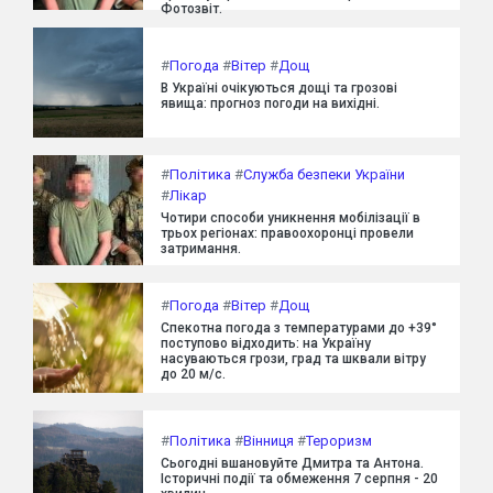
Фотозвіт.
#
Погода
#
Вітер
#
Дощ
В Україні очікуються дощі та грозові
явища: прогноз погоди на вихідні.
#
Політика
#
Служба безпеки України
#
Лікар
Чотири способи уникнення мобілізації в
трьох регіонах: правоохоронці провели
затримання.
#
Погода
#
Вітер
#
Дощ
Спекотна погода з температурами до +39°
поступово відходить: на Україну
насуваються грози, град та шквали вітру
до 20 м/с.
#
Політика
#
Вінниця
#
Тероризм
Сьогодні вшановуйте Дмитра та Антона.
Історичні події та обмеження 7 серпня - 20