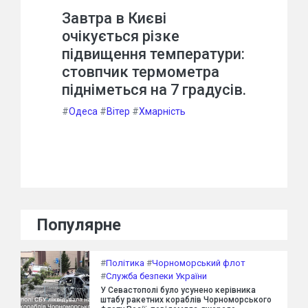
Завтра в Києві
очікується різке
підвищення температури:
стовпчик термометра
підніметься на 7 градусів.
#
Одеса
#
Вітер
#
Хмарність
Популярне
#
Політика
#
Чорноморський флот
#
Служба безпеки України
У Севастополі було усунено керівника
штабу ракетних кораблів Чорноморського