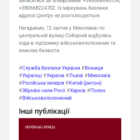
записатися за телефонами: +380668690554,
+380668224702. Із міркувань безпеки
адреса Центру не розголошується.
Нагадаємо, 12 квітня у Миколаєві по
центральній вулиці Соборній відбулась
хода в підтримку військовополонених та
зниклих безвісти.
#
Служба безпеки України
#
Вінниця
#
Українці
#
Україна
#
Львів
#
Миколаїв
#
Російська імперія
#
Китай (регіон)
#
Збройні сили Росії
#
Харків
#
Полон
#
Військовополонений
Інші публікації