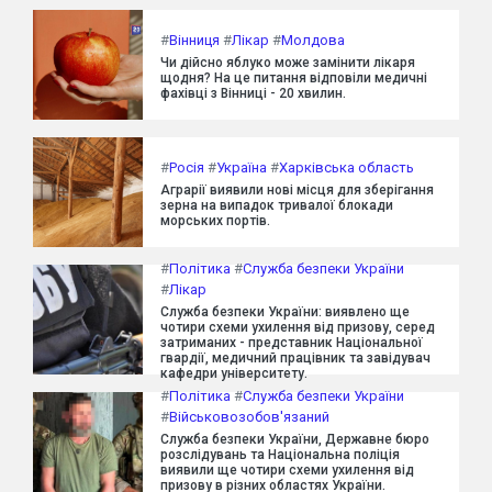
#
Вінниця
#
Лікар
#
Молдова
Чи дійсно яблуко може замінити лікаря
щодня? На це питання відповіли медичні
фахівці з Вінниці - 20 хвилин.
#
Росія
#
Україна
#
Харківська область
Аграрії виявили нові місця для зберігання
зерна на випадок тривалої блокади
морських портів.
#
Політика
#
Служба безпеки України
#
Лікар
Служба безпеки України: виявлено ще
чотири схеми ухилення від призову, серед
затриманих - представник Національної
гвардії, медичний працівник та завідувач
кафедри університету.
#
Політика
#
Служба безпеки України
#
Військовозобов'язаний
Служба безпеки України, Державне бюро
розслідувань та Національна поліція
виявили ще чотири схеми ухилення від
призову в різних областях України.