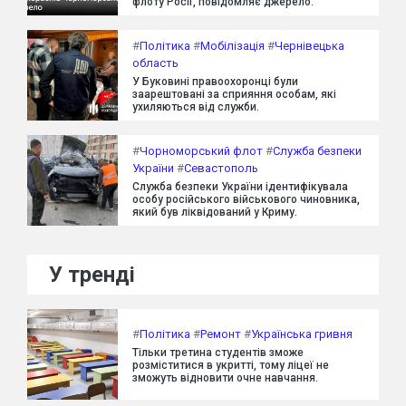
флоту Росії, повідомляє джерело.
#
Політика
#
Мобілізація
#
Чернівецька
область
У Буковині правоохоронці були
заарештовані за сприяння особам, які
ухиляються від служби.
#
Чорноморський флот
#
Служба безпеки
України
#
Севастополь
Служба безпеки України ідентифікувала
особу російського військового чиновника,
який був ліквідований у Криму.
У тренді
#
Політика
#
Ремонт
#
Українська гривня
Тільки третина студентів зможе
розміститися в укритті, тому ліцеї не
зможуть відновити очне навчання.