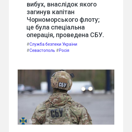
вибух, внаслідок якого
загинув капітан
Чорноморського флоту;
це була спеціальна
операція, проведена СБУ.
#
Служба безпеки України
#
Севастополь
#
Росія