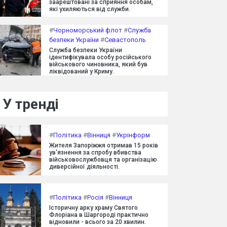
заарештовані за сприяння особам,
які ухиляються від служби.
#
Чорноморський флот
#
Служба
безпеки України
#
Севастополь
Служба безпеки України
ідентифікувала особу російського
військового чиновника, який був
ліквідований у Криму.
У тренді
#
Політика
#
Вінниця
#
Укрінформ
Жителя Запоріжжя отримав 15 років
ув'язнення за спробу вбивства
військовослужбовця та організацію
диверсійної діяльності.
#
Політика
#
Росія
#
Вінниця
Історичну арку храму Святого
Флоріана в Шаргороді практично
відновили - всього за 20 хвилин.