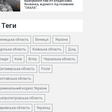
Вшанування пам'яті Владислава
Яковенка, відомого під позивним
"СКАЛА".
Теги
інницька область
Вінниця
Україна
деська область
Київська область
Дощ
пади
Київ
Вітер
Черкаська область
итомирська область
Росія
олтавська область
римінальний кодекс України
ніпропетровська область
арківська область
Українці