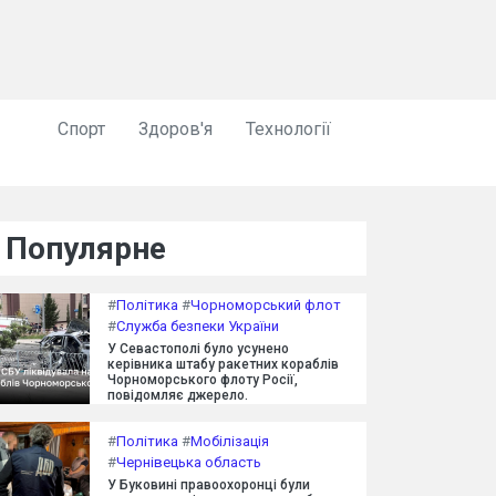
Спорт
Здоров'я
Технології
Популярне
#
Політика
#
Чорноморський флот
#
Служба безпеки України
У Севастополі було усунено
керівника штабу ракетних кораблів
Чорноморського флоту Росії,
повідомляє джерело.
#
Політика
#
Мобілізація
#
Чернівецька область
У Буковині правоохоронці були