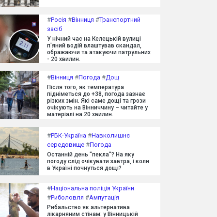
#
Росія
#
Вінниця
#
Транспортний
засіб
У нічний час на Келецькій вулиці
п'яний водій влаштував скандал,
ображаючи та атакуючи патрульних
- 20 хвилин.
#
Вінниця
#
Погода
#
Дощ
Після того, як температура
підніметься до +38, погода зазнає
різких змін. Які саме дощі та грози
очікують на Вінниччину – читайте у
матеріалі на 20 хвилин.
#
РБК-Україна
#
Навколишнє
середовище
#
Погода
Останній день "пекла"? На яку
погоду слід очікувати завтра, і коли
в Україні почнуться дощі?
#
Національна поліція України
#
Риболовля
#
Ампутація
Рибальство як альтернатива
лікарняним стінам: у Вінницькій