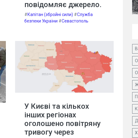
повідомляє джерело.
#
Капітан (збройні сили)
#
Служба
безпеки України
#
Севастополь
В
О
О
Ж
П
У Києві та кількох
К
інших регіонах
Д
оголошено повітряну
тривогу через
Х