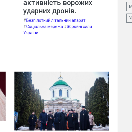
активність ворожих
М
ударних дронів.
У
#
Безпілотний літальний апарат
#
Соціальна мережа
#
Збройні сили
України