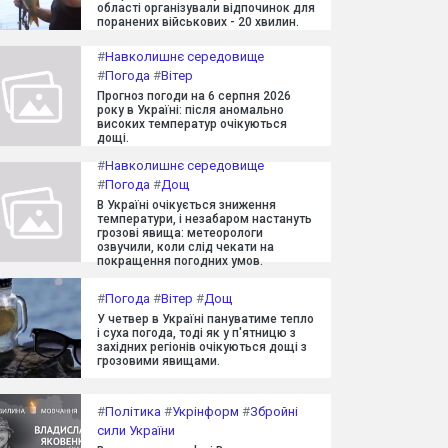
області організували відпочинок для
поранених військових - 20 хвилин.
#
Навколишнє середовище
#
Погода
#
Вітер
Прогноз погоди на 6 серпня 2026
року в Україні: після аномально
високих температур очікуються
дощі.
#
Навколишнє середовище
#
Погода
#
Дощ
В Україні очікується зниження
температури, і незабаром настануть
грозові явища: метеорологи
озвучили, коли слід чекати на
покращення погодних умов.
#
Погода
#
Вітер
#
Дощ
У четвер в Україні пануватиме тепло
і суха погода, тоді як у п'ятницю з
західних регіонів очікуються дощі з
грозовими явищами.
#
Політика
#
Укрінформ
#
Збройні
сили України