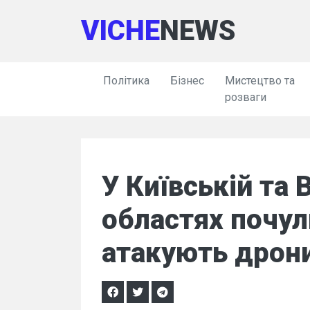
VICHE
NEWS
Політика
Бізнес
Мистецтво та
розваги
У Київській та 
областях почул
атакують дрон