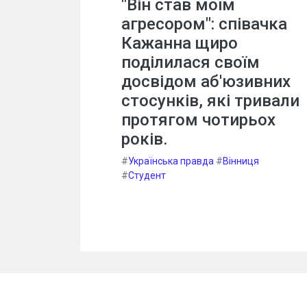
"Він став моїм
агресором": співачка
Кажанна щиро
поділилася своїм
досвідом аб'юзивних
стосунків, які тривали
протягом чотирьох
років.
#
Українська правда
#
Вінниця
#
Студент