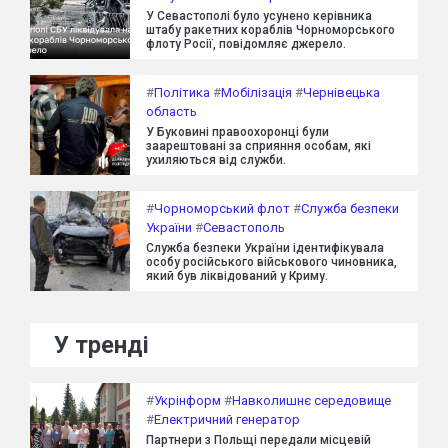
У Севастополі було усунено керівника
штабу ракетних кораблів Чорноморського
флоту Росії, повідомляє джерело.
#
Політика
#
Мобілізація
#
Чернівецька
область
У Буковині правоохоронці були
заарештовані за сприяння особам, які
ухиляються від служби.
#
Чорноморський флот
#
Служба безпеки
України
#
Севастополь
Служба безпеки України ідентифікувала
особу російського військового чиновника,
який був ліквідований у Криму.
У тренді
#
Укрінформ
#
Навколишнє середовище
#
Електричний генератор
Партнери з Польщі передали місцевій