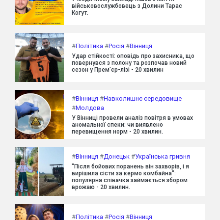
військовослужбовець з Долини Тарас
Когут.
#
Політика
#
Росія
#
Вінниця
Удар стійкості: оповідь про захисника, що
повернувся з полону та розпочав новий
сезон у Прем'єр-лізі - 20 хвилин
#
Вінниця
#
Навколишнє середовище
#
Молдова
У Вінниці провели аналіз повітря в умовах
аномальної спеки: чи виявлено
перевищення норм - 20 хвилин.
#
Вінниця
#
Донецьк
#
Українська гривня
"Після бойових поранень він захворів, і я
вирішила сісти за кермо комбайна":
популярна співачка займається збором
врожаю - 20 хвилин.
#
Політика
#
Росія
#
Вінниця