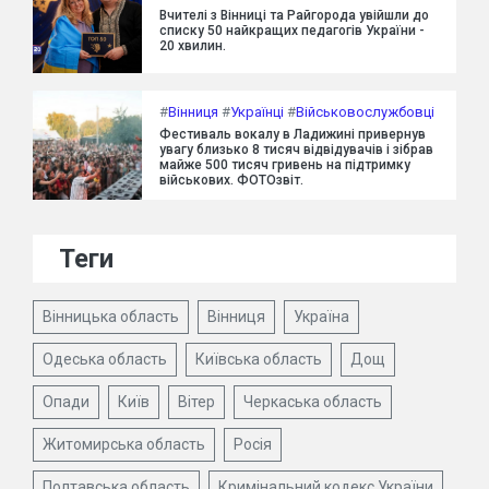
Вчителі з Вінниці та Райгорода увійшли до
списку 50 найкращих педагогів України -
20 хвилин.
#
Вінниця
#
Українці
#
Військовослужбовці
Фестиваль вокалу в Ладижині привернув
увагу близько 8 тисяч відвідувачів і зібрав
майже 500 тисяч гривень на підтримку
військових. ФОТОзвіт.
Теги
Вінницька область
Вінниця
Україна
Одеська область
Київська область
Дощ
Опади
Київ
Вітер
Черкаська область
Житомирська область
Росія
Полтавська область
Кримінальний кодекс України