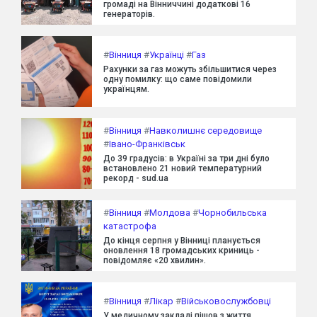
громаді на Вінниччині додаткові 16
генераторів.
#
Вінниця
#
Українці
#
Газ
Рахунки за газ можуть збільшитися через
одну помилку: що саме повідомили
українцям.
#
Вінниця
#
Навколишнє середовище
#
Івано-Франківськ
До 39 градусів: в Україні за три дні було
встановлено 21 новий температурний
рекорд - sud.ua
#
Вінниця
#
Молдова
#
Чорнобильська
катастрофа
До кінця серпня у Вінниці планується
оновлення 18 громадських криниць -
повідомляє «20 хвилин».
#
Вінниця
#
Лікар
#
Військовослужбовці
У медичному закладі пішов з життя