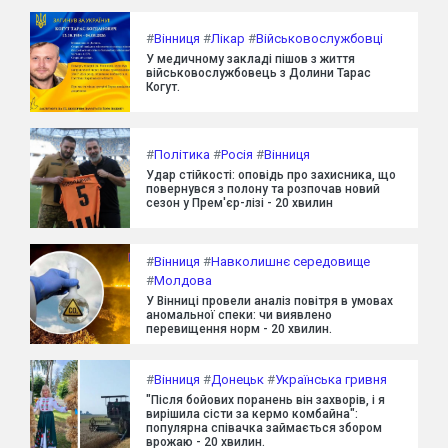
#
Вінниця
#
Лікар
#
Військовослужбовці
У медичному закладі пішов з життя
військовослужбовець з Долини Тарас
Когут.
#
Політика
#
Росія
#
Вінниця
Удар стійкості: оповідь про захисника, що
повернувся з полону та розпочав новий
сезон у Прем'єр-лізі - 20 хвилин
#
Вінниця
#
Навколишнє середовище
#
Молдова
У Вінниці провели аналіз повітря в умовах
аномальної спеки: чи виявлено
перевищення норм - 20 хвилин.
#
Вінниця
#
Донецьк
#
Українська гривня
"Після бойових поранень він захворів, і я
вирішила сісти за кермо комбайна":
популярна співачка займається збором
врожаю - 20 хвилин.