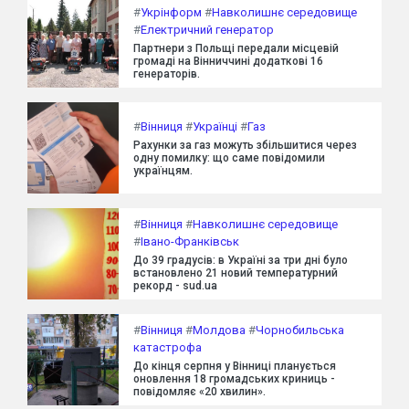
#
Укрінформ
#
Навколишнє середовище
#
Електричний генератор
Партнери з Польщі передали місцевій
громаді на Вінниччині додаткові 16
генераторів.
#
Вінниця
#
Українці
#
Газ
Рахунки за газ можуть збільшитися через
одну помилку: що саме повідомили
українцям.
#
Вінниця
#
Навколишнє середовище
#
Івано-Франківськ
До 39 градусів: в Україні за три дні було
встановлено 21 новий температурний
рекорд - sud.ua
#
Вінниця
#
Молдова
#
Чорнобильська
катастрофа
До кінця серпня у Вінниці планується
оновлення 18 громадських криниць -
повідомляє «20 хвилин».