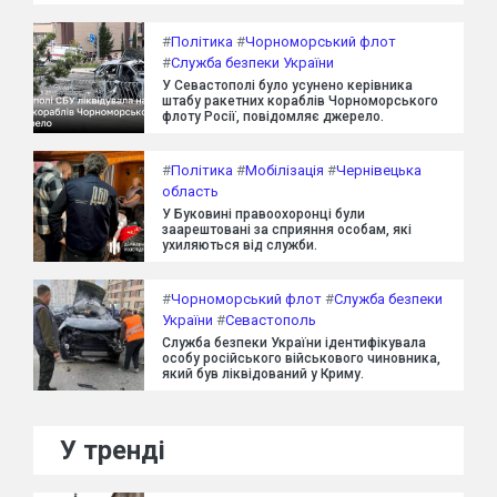
#
Політика
#
Чорноморський флот
#
Служба безпеки України
У Севастополі було усунено керівника
штабу ракетних кораблів Чорноморського
флоту Росії, повідомляє джерело.
#
Політика
#
Мобілізація
#
Чернівецька
область
У Буковині правоохоронці були
заарештовані за сприяння особам, які
ухиляються від служби.
#
Чорноморський флот
#
Служба безпеки
України
#
Севастополь
Служба безпеки України ідентифікувала
особу російського військового чиновника,
який був ліквідований у Криму.
У тренді