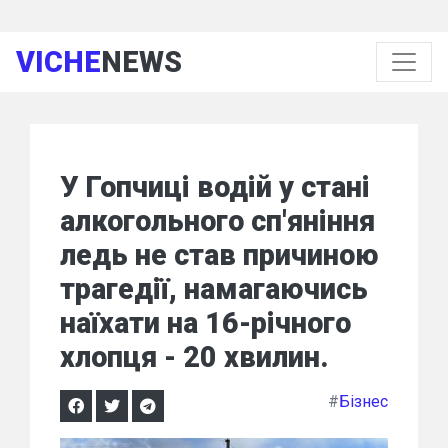
VICHE
NEWS
У Гопчиці водій у стані
алкогольного сп'яніння
ледь не став причиною
трагедії, намагаючись
наїхати на 16-річного
хлопця - 20 хвилин.
#
Бізнес