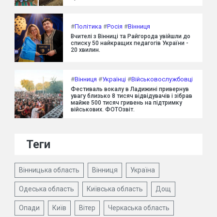
#
Політика
#
Росія
#
Вінниця
Вчителі з Вінниці та Райгорода увійшли до
списку 50 найкращих педагогів України -
20 хвилин.
#
Вінниця
#
Українці
#
Військовослужбовці
Фестиваль вокалу в Ладижині привернув
увагу близько 8 тисяч відвідувачів і зібрав
майже 500 тисяч гривень на підтримку
військових. ФОТОзвіт.
Теги
Вінницька область
Вінниця
Україна
Одеська область
Київська область
Дощ
Опади
Київ
Вітер
Черкаська область