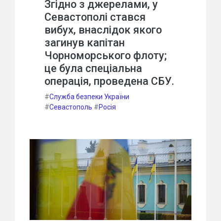
Згідно з джерелами, у
Севастополі стався
вибух, внаслідок якого
загинув капітан
Чорноморського флоту;
це була спеціальна
операція, проведена СБУ.
#
Служба безпеки України
#
Севастополь
#
Росія