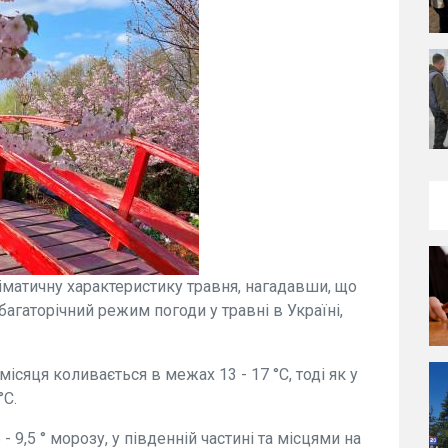
іматичну характеристику травня, нагадавши, що
 багаторічний режим погоди у травні в Україні,
ісяця коливається в межах 13 - 17 °C, тоді як у
°C.
 9,5 ° морозу, у південній частині та місцями на