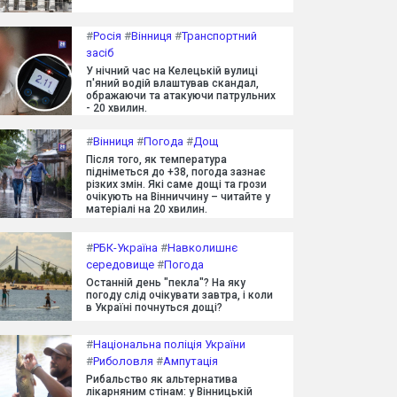
#
Росія
#
Вінниця
#
Транспортний
засіб
У нічний час на Келецькій вулиці
п'яний водій влаштував скандал,
ображаючи та атакуючи патрульних
- 20 хвилин.
#
Вінниця
#
Погода
#
Дощ
Після того, як температура
підніметься до +38, погода зазнає
різких змін. Які саме дощі та грози
очікують на Вінниччину – читайте у
матеріалі на 20 хвилин.
#
РБК-Україна
#
Навколишнє
середовище
#
Погода
Останній день "пекла"? На яку
погоду слід очікувати завтра, і коли
в Україні почнуться дощі?
#
Національна поліція України
#
Риболовля
#
Ампутація
Рибальство як альтернатива
лікарняним стінам: у Вінницькій