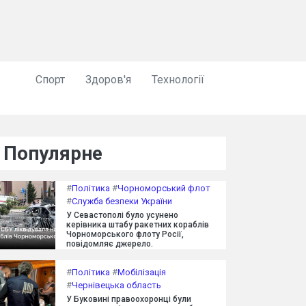
Спорт
Здоров'я
Технології
Популярне
#
Політика
#
Чорноморський флот
#
Служба безпеки України
У Севастополі було усунено
керівника штабу ракетних кораблів
Чорноморського флоту Росії,
повідомляє джерело.
#
Політика
#
Мобілізація
#
Чернівецька область
У Буковині правоохоронці були