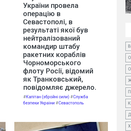
України провела
операцію в
Севастополі, в
результаті якої був
нейтралізований
командир штабу
В
ракетних кораблів
О
Чорноморського
О
флоту Росії, відомий
як Транковський,
Ж
повідомляє джерело.
П
#
Капітан (збройні сили)
#
Служба
безпеки України
#
Севастополь
К
Д
Х