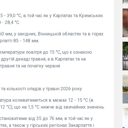
- 39,0 °C, в той час як у Карпатах та Кримських
- 28,4 °C.
60 мм, у західних, Вінницькій областях та в горах
рпатті 85 - 148 мм.
емператури повітря до 15 °C, що є ознакою
 другій декаді травня, а в Карпатах та на
травня та на початку червня.
а кількості опадів у травні 2026 року
атура коливатиметься в межах 12 - 15 °C (в
12 °C), що на 1,5 °C нижче від звичайних значень.
становитиме від 35 до 76 мм, в той час як у
ях, а також у гірських регіонах Закарпаття і