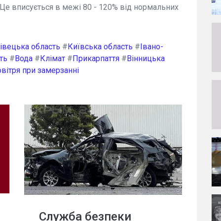
. Це вписується в межі 80 - 120% від нормальних
івецька область
#
Київська область
#
Івано-
ть
#
Вода
#
Клімат
#
Прикарпаття
#
Вінницька
вітря при замерзанні
Служба безпеки