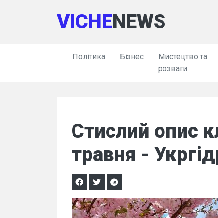
VICHE
NEWS
Політика
Бізнес
Мистецтво та
розваги
Стислий опис к
травня - Укргі