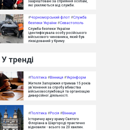
заарештовані за сприяння особам,
які ухиляються від служби.
#
Чорноморський флот
#
Служба
безпеки України
#
Севастополь
Служба безпеки України
ідентифікувала особу російського
військового чиновника, який був
ліквідований у Криму.
У тренді
#
Політика
#
Вінниця
#
Укрінформ
Жителя Запоріжжя отримав 15 років
ув'язнення за спробу вбивства
військовослужбовця та організацію
диверсійної діяльності.
#
Політика
#
Росія
#
Вінниця
Історичну арку храму Святого
Флоріана в Шаргороді практично
відновили - всього за 20 хвилин.