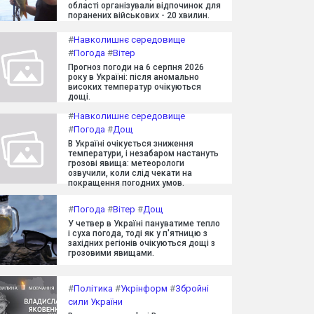
області організували відпочинок для
поранених військових - 20 хвилин.
#
Навколишнє середовище
#
Погода
#
Вітер
Прогноз погоди на 6 серпня 2026
року в Україні: після аномально
високих температур очікуються
дощі.
#
Навколишнє середовище
#
Погода
#
Дощ
В Україні очікується зниження
температури, і незабаром настануть
грозові явища: метеорологи
озвучили, коли слід чекати на
покращення погодних умов.
#
Погода
#
Вітер
#
Дощ
У четвер в Україні пануватиме тепло
і суха погода, тоді як у п'ятницю з
західних регіонів очікуються дощі з
грозовими явищами.
#
Політика
#
Укрінформ
#
Збройні
сили України