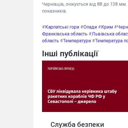
Чернівців, очікується від 88 до 138 мм
показників.
#
Карпатські гори
#
Опади
#
Крим
#
Черн
Франківська область
#
Львівська облас
область
#
Температури
#
Температура по
Інші публікації
Служба безпеки