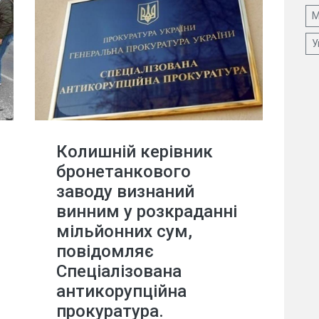
М
У
Колишній керівник
бронетанкового
заводу визнаний
винним у розкраданні
мільйонних сум,
повідомляє
Спеціалізована
антикорупційна
прокуратура.