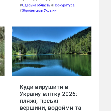
#
Одеська область
#
Прокуратура
#
Збройні сили України
Куди вирушити в
Україну влітку 2026:
пляжі, гірські
вершини, водойми та