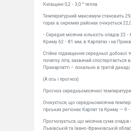
Київщині 0,2 - 3,0 ° тепла.
Температурний максимум становить 29,5 
горах в окремих районах очікується 22,0 
- Середня мiсячна кількість опадів 22 - 
Криму 62 - 81 мм, в Карпатах і на Прика
Стійке підвищення середньої добової т
початку літа, зазвичай спостерігається в
Прикарпатті – локально в третій декаді 
(А ось і прогноз)
Прогноз середньомісячної температури т
Очікується, що середньомісячна темпер
гірських регіонах Карпат та Криму — 9 - 
Прогнозується, що місячна сума опадів 
Львівській та Івано-Франківській област