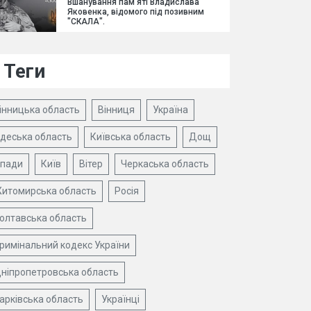
Вшанування пам'яті Владислава
Яковенка, відомого під позивним
"СКАЛА".
Теги
інницька область
Вінниця
Україна
деська область
Київська область
Дощ
пади
Київ
Вітер
Черкаська область
итомирська область
Росія
олтавська область
римінальний кодекс України
ніпропетровська область
арківська область
Українці