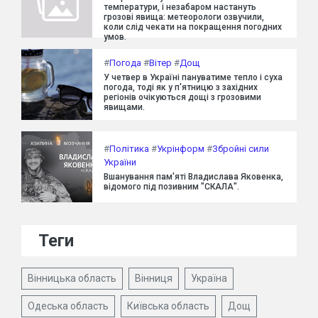
температури, і незабаром настануть
грозові явища: метеорологи озвучили,
коли слід чекати на покращення погодних
умов.
#
Погода
#
Вітер
#
Дощ
У четвер в Україні пануватиме тепло і суха
погода, тоді як у п'ятницю з західних
регіонів очікуються дощі з грозовими
явищами.
#
Політика
#
Укрінформ
#
Збройні сили
України
Вшанування пам'яті Владислава Яковенка,
відомого під позивним "СКАЛА".
Теги
Вінницька область
Вінниця
Україна
Одеська область
Київська область
Дощ