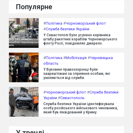
Популярне
#
Політика
#
Чорноморський флот
#
Служба безпеки України
У Севастополі було усунено керівника
штабу ракетних кораблів Чорноморського
флоту Росії, повідомляє джерело.
#
Політика
#
Мобілізація
#
Чернівецька
область
У Буковині правоохоронці були
заарештовані за сприяння особам, які
ухиляються від служби.
#
Чорноморський флот
#
Служба безпеки
України
#
Севастополь
Служба безпеки України ідентифікувала
особу російського військового чиновника,
який був ліквідований у Криму.
У тренді