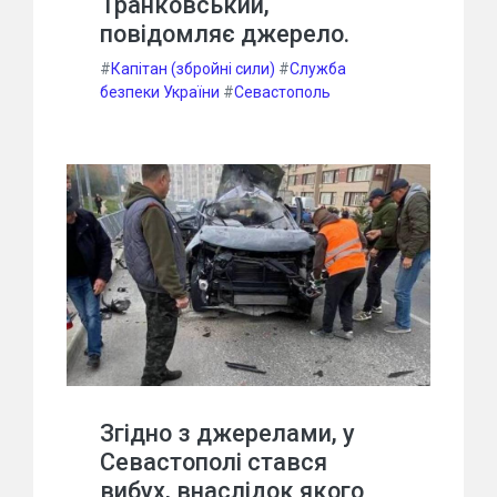
Транковський,
повідомляє джерело.
#
Капітан (збройні сили)
#
Служба
безпеки України
#
Севастополь
Згідно з джерелами, у
Севастополі стався
вибух, внаслідок якого