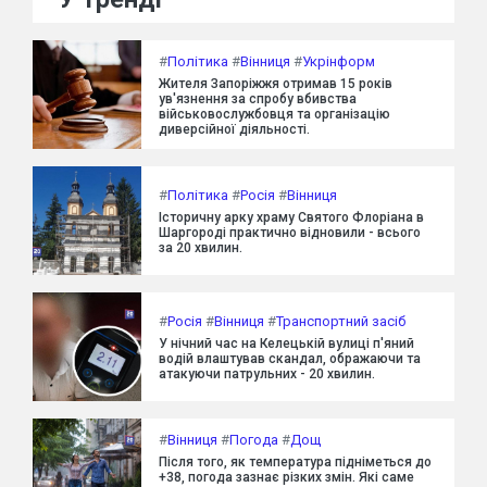
#
Політика
#
Вінниця
#
Укрінформ
Жителя Запоріжжя отримав 15 років
ув'язнення за спробу вбивства
військовослужбовця та організацію
диверсійної діяльності.
#
Політика
#
Росія
#
Вінниця
Історичну арку храму Святого Флоріана в
Шаргороді практично відновили - всього
за 20 хвилин.
#
Росія
#
Вінниця
#
Транспортний засіб
У нічний час на Келецькій вулиці п'яний
водій влаштував скандал, ображаючи та
атакуючи патрульних - 20 хвилин.
#
Вінниця
#
Погода
#
Дощ
Після того, як температура підніметься до
+38, погода зазнає різких змін. Які саме