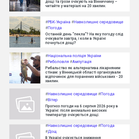
дощі та грози очікують на Вінниччину –
читайте у матеріалі на 20 хвилин.
#
РБК-Україна
#
Навколишнє середовище
#
Погода
Останній день "пекла"? На яку погоду слід
очікувати завтра, і коли в Україні
почнуться дощі?
#
Національна поліція України
#
Риболовля
#
Ампутація
Рибальство як альтернатива лікарняним
стінам: у Вінницькій області організували
відпочинок для поранених військових - 20
хвилин.
#
Навколишнє середовище
#
Погода
#
Вітер
Прогноз погоди на 6 серпня 2026 року в
Україні: після аномально високих
температур очікуються дощі.
#
Навколишнє середовище
#
Погода
#
Дощ
В Україні очікується зниження