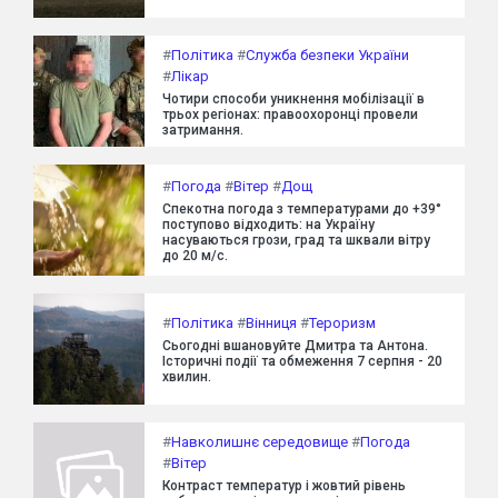
#
Політика
#
Служба безпеки України
#
Лікар
Чотири способи уникнення мобілізації в
трьох регіонах: правоохоронці провели
затримання.
#
Погода
#
Вітер
#
Дощ
Спекотна погода з температурами до +39°
поступово відходить: на Україну
насуваються грози, град та шквали вітру
до 20 м/с.
#
Політика
#
Вінниця
#
Тероризм
Сьогодні вшановуйте Дмитра та Антона.
Історичні події та обмеження 7 серпня - 20
хвилин.
#
Навколишнє середовище
#
Погода
#
Вітер
Контраст температур і жовтий рівень