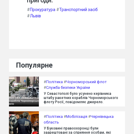
пригоди.
#
Прокуратура
#
Транспортний засіб
#
Львів
Популярне
#
Політика
#
Чорноморський флот
#
Служба безпеки України
У Севастополі було усунено керівника
штабу ракетних кораблів Чорноморського
флоту Росії, повідомляє джерело.
#
Політика
#
Мобілізація
#
Чернівецька
область
У Буковині правоохоронці були
заарештовані за сприяння особам, які