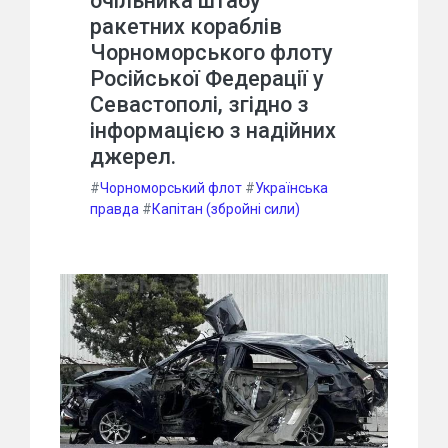
очільника штабу
ракетних кораблів
Чорноморського флоту
Російської Федерації у
Севастополі, згідно з
інформацією з надійних
джерел.
#
Чорноморський флот
#
Українська
правда
#
Капітан (збройні сили)