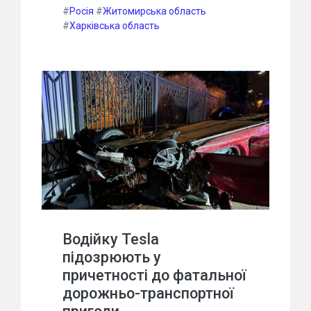
#
Росія
#
Житомирська область
#
Харківська область
Водійку Tesla
підозрюють у
причетності до фатальної
дорожньо-транспортної