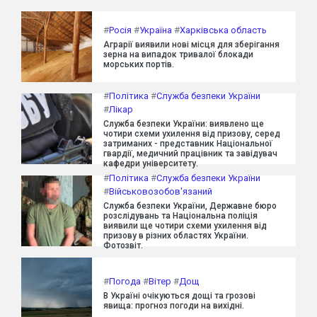
#
Росія
#
Україна
#
Харківська область
Аграрії виявили нові місця для зберігання
зерна на випадок тривалої блокади
морських портів.
#
Політика
#
Служба безпеки України
#
Лікар
Служба безпеки України: виявлено ще
чотири схеми ухилення від призову, серед
затриманих - представник Національної
гвардії, медичний працівник та завідувач
кафедри університету.
#
Політика
#
Служба безпеки України
#
Військовозобов'язаний
Служба безпеки України, Державне бюро
розслідувань та Національна поліція
виявили ще чотири схеми ухилення від
призову в різних областях України.
Фотозвіт.
#
Погода
#
Вітер
#
Дощ
В Україні очікуються дощі та грозові
явища: прогноз погоди на вихідні.