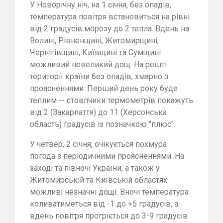
У Новорічну ніч, на 1 січня, без опадів,
температура повітря встановиться на рівні
від 2 градусів морозу до 2 тепла. Вдень на
Волині, Рівненщині, Житомирщині,
Чернігівщині, Київщині та Сумщині
можливий невеликий дощ. На решті
території країни без опадів, хмарно з
проясненнями. Перший день року буде
теплим -- стовпчики термометрів покажуть
від 2 (Закарпаття) до 11 (Херсонська
область) градусів із позначкою "плюс".
У четвер, 2 січня, очікується похмура
погода з періодичними проясненнями. На
заході та півночі України, а також у
Житомирській та Київській областях
можливі незначні дощі. Вночі температура
коливатиметься від -1 до +5 градусів, а
вдень повітря прогріється до 3-9 градусів