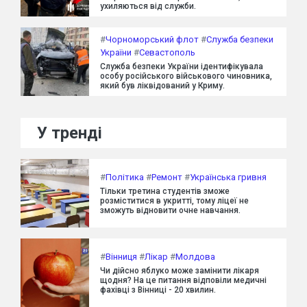
ухиляються від служби.
#
Чорноморський флот
#
Служба безпеки
України
#
Севастополь
Служба безпеки України ідентифікувала
особу російського військового чиновника,
який був ліквідований у Криму.
У тренді
#
Політика
#
Ремонт
#
Українська гривня
Тільки третина студентів зможе
розміститися в укритті, тому ліцеї не
зможуть відновити очне навчання.
#
Вінниця
#
Лікар
#
Молдова
Чи дійсно яблуко може замінити лікаря
щодня? На це питання відповіли медичні
фахівці з Вінниці - 20 хвилин.