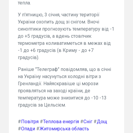
тепла.
У п'ятницю, 3 січня, частину території
України охопить дощ зі снігом. Вночі
синоптики прогнозують температуру від -1
до +5 градусів, а вдень стовпчик
термометра коливатиметься в межах від
-1 до +6 градусів (в Криму - до +7
градусів).
Раніше "Телеграф" повідомляв, що в січні
на Україну насунуться холодні вітри з
Гренландії. Найяскравіше ці морози
проявляться на заході країни, де
температура може знизитися до -10 -13
градусів за Цельсієм.
#
Повітря
#
Теплова енергія
#
Сніг
#
Дощ
#
Опади
#
Житомирська область