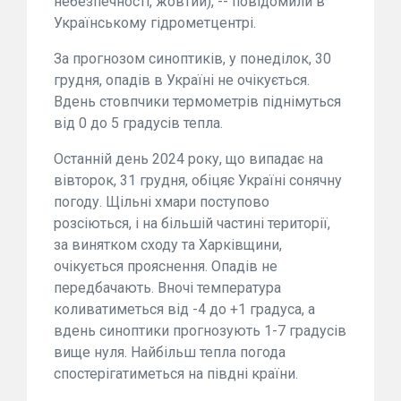
небезпечності, жовтий), -- повідомили в
Українському гідрометцентрі.
За прогнозом синоптиків, у понеділок, 30
грудня, опадів в Україні не очікується.
Вдень стовпчики термометрів піднімуться
від 0 до 5 градусів тепла.
Останній день 2024 року, що випадає на
вівторок, 31 грудня, обіцяє Україні сонячну
погоду. Щільні хмари поступово
розсіються, і на більшій частині території,
за винятком сходу та Харківщини,
очікується прояснення. Опадів не
передбачають. Вночі температура
коливатиметься від -4 до +1 градуса, а
вдень синоптики прогнозують 1-7 градусів
вище нуля. Найбільш тепла погода
спостерігатиметься на півдні країни.