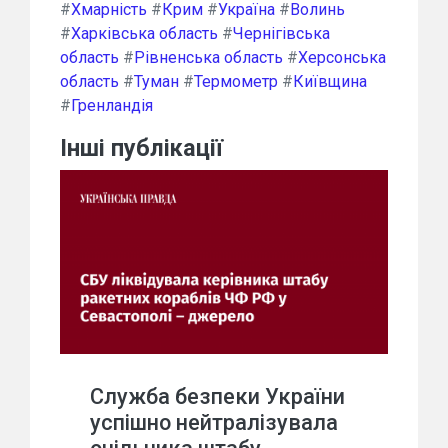
#
Хмарність
#
Крим
#
Україна
#
Волинь
#
Харківська область
#
Чернігівська
область
#
Рівненська область
#
Херсонська
область
#
Туман
#
Термометр
#
Київщина
#
Гренландія
Інші публікації
Служба безпеки України
успішно нейтралізувала