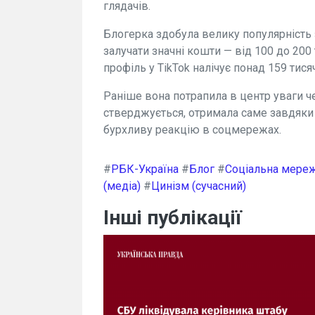
глядачів.
Блогерка здобула велику популярність з
залучати значні кошти — від 100 до 200 
профіль у TikTok налічує понад 159 тися
Раніше вона потрапила в центр уваги че
стверджується, отримала саме завдяки 
бурхливу реакцію в соцмережах.
#
РБК-Україна
#
Блог
#
Соціальна мере
(медіа)
#
Цинізм (сучасний)
Інші публікації