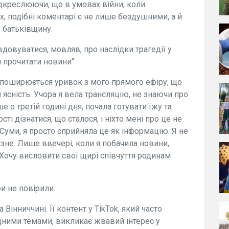
креслюючи, що в умовах війни, коли
 подібні коментарі є не лише бездушними, а й
 батьківщину.
вдовуватися, мовляв, про наслідки трагедії у
и прочитати новини".
 поширюється уривок з мого прямого ефіру, що
и ясність. Учора я вела трансляцію, не знаючи про
е о третій годині дня, почала готувати їжу та
і дізнатися, що сталося, і ніхто мені про це не
Суми, я просто сприйняла це як інформацію. Я не
зне. Лише ввечері, коли я побачила новини,
 Хочу висловити свої щирі співчуття родинам
ери не повірили.
Вінниччині. Її контент у TikTok, який часто
дними темами, викликає жвавий інтерес у