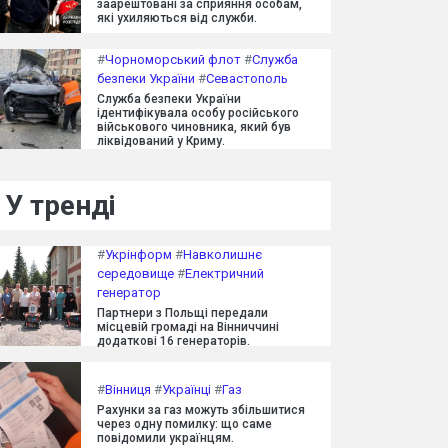
заарештовані за сприяння особам,
які ухиляються від служби.
#
Чорноморський флот
#
Служба
безпеки України
#
Севастополь
Служба безпеки України
ідентифікувала особу російського
військового чиновника, який був
ліквідований у Криму.
У тренді
#
Укрінформ
#
Навколишнє
середовище
#
Електричний
генератор
Партнери з Польщі передали
місцевій громаді на Вінниччині
додаткові 16 генераторів.
#
Вінниця
#
Українці
#
Газ
Рахунки за газ можуть збільшитися
через одну помилку: що саме
повідомили українцям.