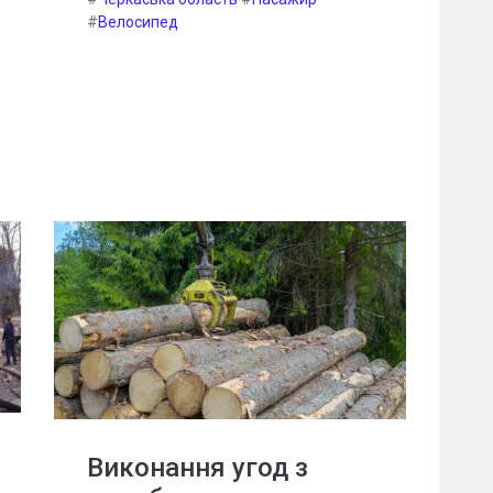
#
Велосипед
Виконання угод з