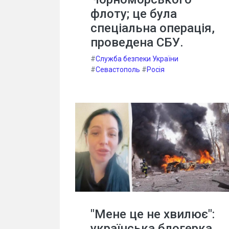
флоту; це була
спеціальна операція,
проведена СБУ.
#
Служба безпеки України
#
Севастополь
#
Росія
"Мене це не хвилює":
українська блогерка