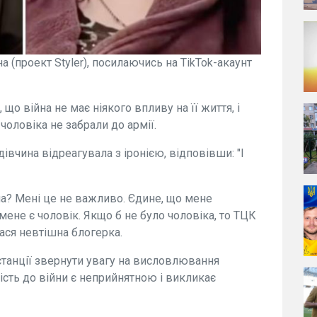
(проект Styler), посилаючись на TikTok-акаунт
що війна не має ніякого впливу на її життя, і
 чоловіка не забрали до армії.
івчина відреагувала з іронією, відповівши: "І
йна? Мені це не важливо. Єдине, що мене
мене є чоловік. Якщо б не було чоловіка, то ТЦК
ася невтішна блогерка.
станції звернути увагу на висловлювання
сть до війни є неприйнятною і викликає