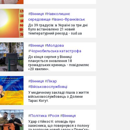
#
Вінниця
#
Навколишнє
середовище
#
Івано-Франківськ
До 39 градусів: в Україні за три дні
було встановлено 21 новий
температурний рекорд - sud.ua
#
Вінниця
#
Молдова
#
Чорнобильська катастрофа
До кінця серпня у Вінниці
планується оновлення 18
громадських криниць - повідомляє
«20 хвилин».
#
Вінниця
#
Лікар
#
Військовослужбовці
У медичному закладі пішов з життя
військовослужбовець з Долини
Тарас Когут.
#
Політика
#
Росія
#
Вінниця
Удар стійкості: оповідь про
захисника, що повернувся з полону
та розпочав новий сезон у Прем'єр-