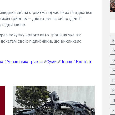
авдяки своїм стрімам, під час яких їй вдається
тисяч гривень — для втілення своїх ідей. Її
ч підписників.
рез покупку нового авто, гроші на яке, як
В
донатам своїх підписників, що викликало
О
О
жа
#
Українська гривня
#
Суми
#
Чесно
#
Контент
Ж
П
К
Д
Х