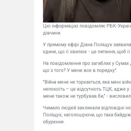
Цю інформацію повідомляє РБК-Україна 
дівчини.
У прямому ефірі Діана Поліщук заявила, 
єдине, що її хвилює - це питання, щоб її
На повідомлення про загиблих у Сумах д
що з того? У мене все в порядку".
"Війна мене не торкається, яка мені ві
непокоїть – це відсутність ТЦК, адже у 
мене також не турбував би," - висловил
Чимало людей закликали відповідні ін
Поліщук, наголошуючи, що така байдужі
обурення.