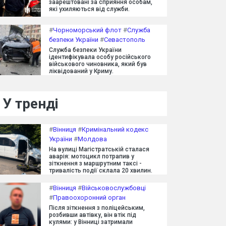
заарештовані за сприяння особам,
які ухиляються від служби.
#
Чорноморський флот
#
Служба
безпеки України
#
Севастополь
Служба безпеки України
ідентифікувала особу російського
військового чиновника, який був
ліквідований у Криму.
У тренді
#
Вінниця
#
Кримінальний кодекс
України
#
Молдова
На вулиці Магістратській сталася
аварія: мотоцикл потрапив у
зіткнення з маршрутним таксі -
тривалість події склала 20 хвилин.
#
Вінниця
#
Військовослужбовці
#
Правоохоронний орган
Після зіткнення з поліцейським,
розбивши автівку, він втік під
кулями: у Вінниці затримали