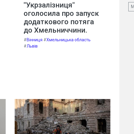
"Укрзалізниця"
М
оголосила про запуск
додаткового потяга
до Хмельниччини.
#
Вінниця
#
Хмельницька область
#
Львів