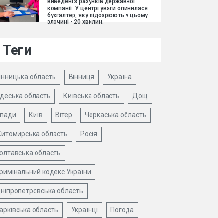
виведені з рахунків державної
компанії. У центрі уваги опинилася
бухгалтер, яку підозрюють у цьому
злочині - 20 хвилин.
Теги
інницька область
Вінниця
Україна
деська область
Київська область
Дощ
пади
Київ
Вітер
Черкаська область
итомирська область
Росія
олтавська область
римінальний кодекс України
ніпропетровська область
арківська область
Українці
Погода