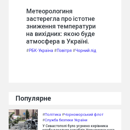
Метеорологиня
застерегла про істотне
зниження температури
на вихідних: якою буде
атмосфера в Україні.
#
РБК-Україна
#
Повітря
#
Чорний лід
Популярне
#
Політика
#
Чорноморський флот
#
Служба безпеки України
У Севастополі було усунено керівника
штабу ракетних кораблів Чорноморського