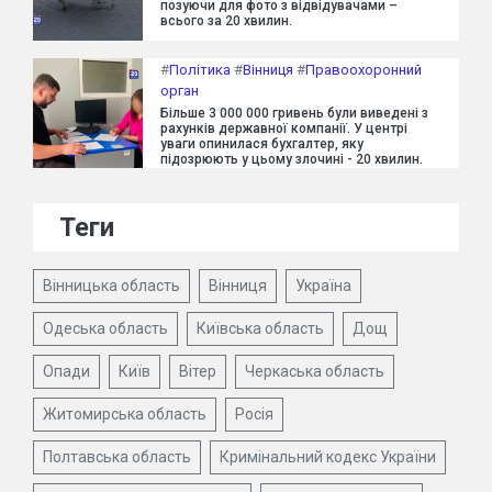
позуючи для фото з відвідувачами –
всього за 20 хвилин.
#
Політика
#
Вінниця
#
Правоохоронний
орган
Більше 3 000 000 гривень були виведені з
рахунків державної компанії. У центрі
уваги опинилася бухгалтер, яку
підозрюють у цьому злочині - 20 хвилин.
Теги
Вінницька область
Вінниця
Україна
Одеська область
Київська область
Дощ
Опади
Київ
Вітер
Черкаська область
Житомирська область
Росія
Полтавська область
Кримінальний кодекс України