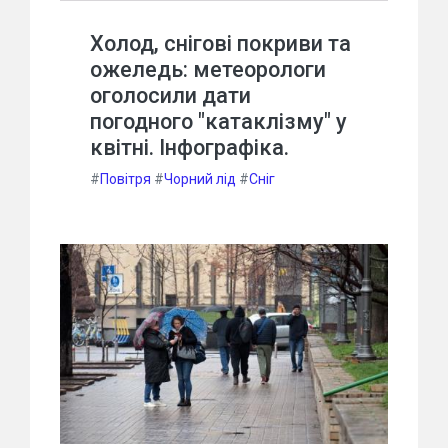
Холод, снігові покриви та
ожеледь: метеорологи
оголосили дати
погодного "катаклізму" у
квітні. Інфографіка.
#
Повітря
#
Чорний лід
#
Сніг