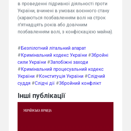
в проведенні підривної діяльності проти
України, вчинені в умовах воєнного стану
(караються позбавленням волі на строк
п'ятнадцять років або довічним
позбавленням волі, з конфіскацією майна).
#
Безпілотний літальний апарат
#
Кримінальний кодекс України
#
Збройні
сили України
#
Запобіжні заходи
#
Кримінальний процесуальний кодекс
України
#
Конституція України
#
Слідчий
суддя
#
Слідчі дії
#
Збройний конфлікт
Інші публікації