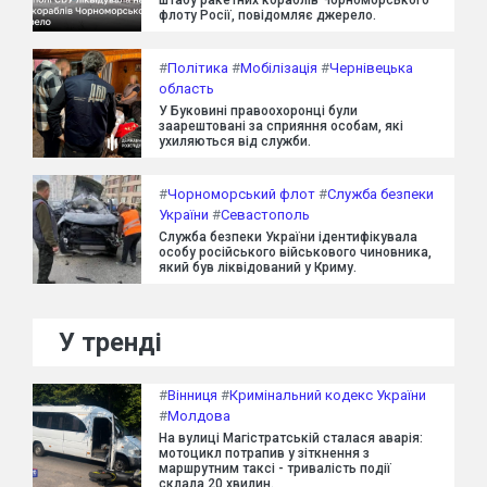
флоту Росії, повідомляє джерело.
#
Політика
#
Мобілізація
#
Чернівецька
область
У Буковині правоохоронці були
заарештовані за сприяння особам, які
ухиляються від служби.
#
Чорноморський флот
#
Служба безпеки
України
#
Севастополь
Служба безпеки України ідентифікувала
особу російського військового чиновника,
який був ліквідований у Криму.
У тренді
#
Вінниця
#
Кримінальний кодекс України
#
Молдова
На вулиці Магістратській сталася аварія:
мотоцикл потрапив у зіткнення з
маршрутним таксі - тривалість події
склала 20 хвилин.