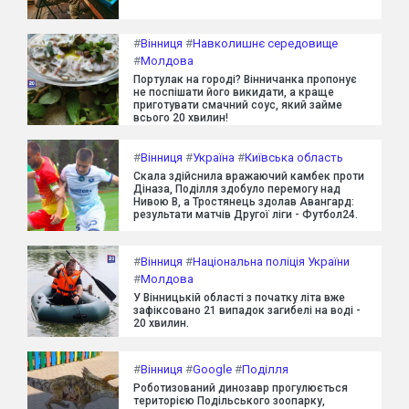
#
Вінниця
#
Навколишнє середовище
#
Молдова
Портулак на городі? Вінничанка пропонує
не поспішати його викидати, а краще
приготувати смачний соус, який займе
всього 20 хвилин!
#
Вінниця
#
Україна
#
Київська область
Скала здійснила вражаючий камбек проти
Діназа, Поділля здобуло перемогу над
Нивою В, а Тростянець здолав Авангард:
результати матчів Другої ліги - Футбол24.
#
Вінниця
#
Національна поліція України
#
Молдова
У Вінницькій області з початку літа вже
зафіксовано 21 випадок загибелі на воді -
20 хвилин.
#
Вінниця
#
Google
#
Поділля
Роботизований динозавр прогулюється
територією Подільського зоопарку,