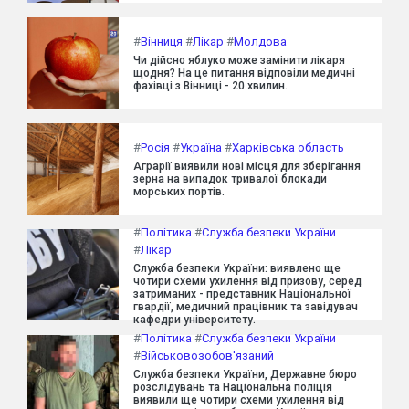
#
Вінниця
#
Лікар
#
Молдова
Чи дійсно яблуко може замінити лікаря
щодня? На це питання відповіли медичні
фахівці з Вінниці - 20 хвилин.
#
Росія
#
Україна
#
Харківська область
Аграрії виявили нові місця для зберігання
зерна на випадок тривалої блокади
морських портів.
#
Політика
#
Служба безпеки України
#
Лікар
Служба безпеки України: виявлено ще
чотири схеми ухилення від призову, серед
затриманих - представник Національної
гвардії, медичний працівник та завідувач
кафедри університету.
#
Політика
#
Служба безпеки України
#
Військовозобов'язаний
Служба безпеки України, Державне бюро
розслідувань та Національна поліція
виявили ще чотири схеми ухилення від