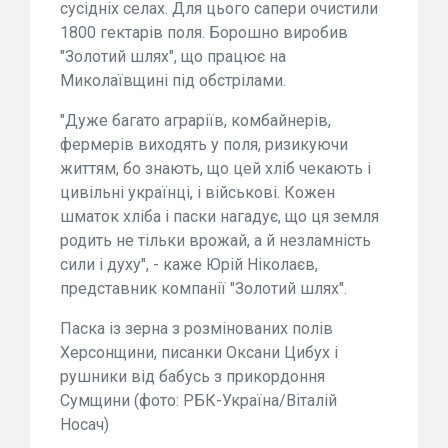
сусідніх селах. Для цього сапери очистили
1800 гектарів поля. Борошно виробив
"Золотий шлях", що працює на
Миколаївщині під обстрілами.
"Дуже багато аграріїв, комбайнерів,
фермерів виходять у поля, ризикуючи
життям, бо знають, що цей хліб чекають і
цивільні українці, і військові. Кожен
шматок хліба і паски нагадує, що ця земля
родить не тільки врожай, а й незламність
сили і духу", - каже Юрій Ніколаєв,
представник компанії "Золотий шлях".
Паска із зерна з розмінованих полів
Херсонщини, писанки Оксани Цибух і
рушники від бабусь з прикордоння
Сумщини (фото: РБК-Україна/Віталій
Носач)