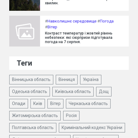
хвилин.
#
Навколишнє середовище
#
Погода
#
Вітер
Контраст температур і жовтий рівень
небезпеки: які сюрпризи підготувала
погода на 7 серпня.
Теги
Вінницька область
Вінниця
Україна
Одеська область
Київська область
Дощ
Опади
Київ
Вітер
Черкаська область
Житомирська область
Росія
Полтавська область
Кримінальний кодекс України