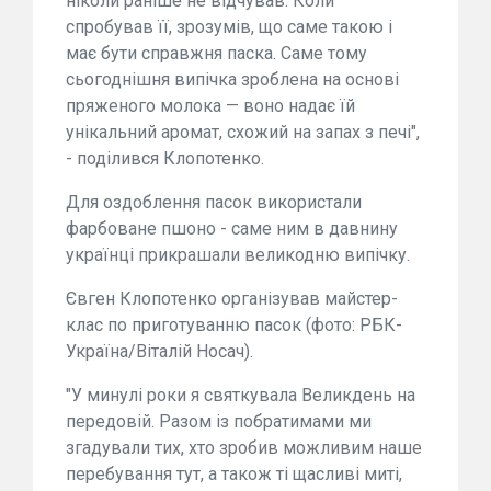
ніколи раніше не відчував. Коли
спробував її, зрозумів, що саме такою і
має бути справжня паска. Саме тому
сьогоднішня випічка зроблена на основі
пряженого молока — воно надає їй
унікальний аромат, схожий на запах з печі",
- поділився Клопотенко.
Для оздоблення пасок використали
фарбоване пшоно - саме ним в давнину
українці прикрашали великодню випічку.
Євген Клопотенко організував майстер-
клас по приготуванню пасок (фото: РБК-
Україна/Віталій Носач).
"У минулі роки я святкувала Великдень на
передовій. Разом із побратимами ми
згадували тих, хто зробив можливим наше
перебування тут, а також ті щасливі миті,