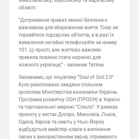
Миколаївську, Херсонську та Харківську
області.
"Дотримання правил мінної безпеки є
важливим для збереження життя. Тому не
торкайтеся підозрілих об'єктів, а в разі їх
виявлення негайно телефонуйте на номер
101. Ці прості, але життєво важливі
правила повинні стати нормою для
кожного українця," - зазначає Тетяна.
Зазначимо, що ініціативу "Soul of Soil 2.0"
було реалізовано завдяки спільним
зусиллям Міністерства економіки України,
Програми розвитку ООН (ПРООН) в Україні
та торговельної мережі "Сільпо". У рамках
проекту у містах Дніпро, Миколаїв, Львів,
Одеса, Харків та навіть у Нью-Йорку
відбудуться майстер-класи з випікання
паски з використанням зерна, отриманого