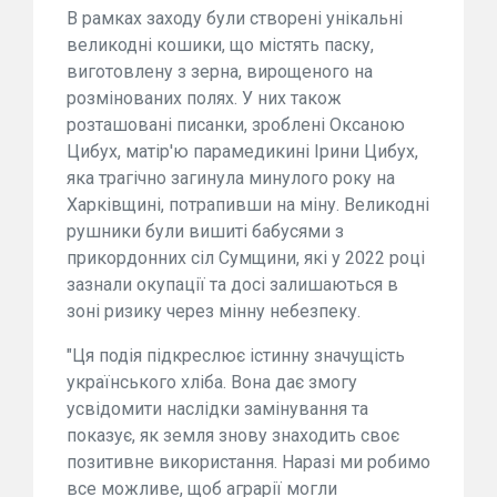
В рамках заходу були створені унікальні
великодні кошики, що містять паску,
виготовлену з зерна, вирощеного на
розмінованих полях. У них також
розташовані писанки, зроблені Оксаною
Цибух, матір'ю парамедикині Ірини Цибух,
яка трагічно загинула минулого року на
Харківщині, потрапивши на міну. Великодні
рушники були вишиті бабусями з
прикордонних сіл Сумщини, які у 2022 році
зазнали окупації та досі залишаються в
зоні ризику через мінну небезпеку.
"Ця подія підкреслює істинну значущість
українського хліба. Вона дає змогу
усвідомити наслідки замінування та
показує, як земля знову знаходить своє
позитивне використання. Наразі ми робимо
все можливе, щоб аграрії могли