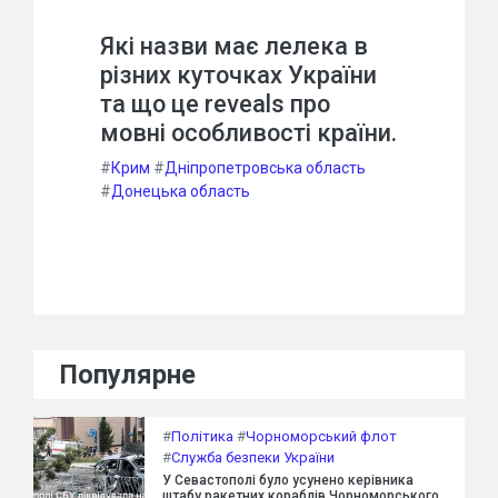
Які назви має лелека в
різних куточках України
та що це reveals про
мовні особливості країни.
#
Крим
#
Дніпропетровська область
#
Донецька область
Популярне
#
Політика
#
Чорноморський флот
#
Служба безпеки України
У Севастополі було усунено керівника
штабу ракетних кораблів Чорноморського