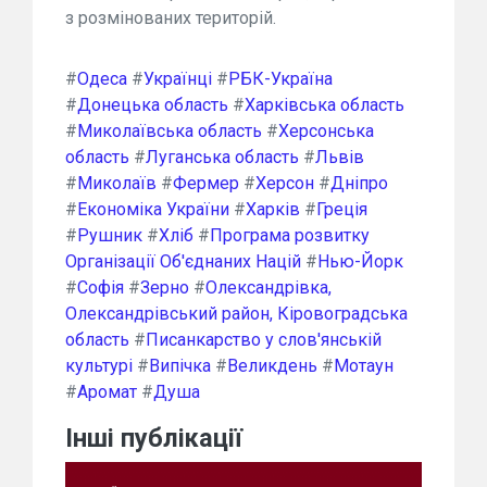
з розмінованих територій.
#
Одеса
#
Українці
#
РБК-Україна
#
Донецька область
#
Харківська область
#
Миколаївська область
#
Херсонська
область
#
Луганська область
#
Львів
#
Миколаїв
#
Фермер
#
Херсон
#
Дніпро
#
Економіка України
#
Харків
#
Греція
#
Рушник
#
Хліб
#
Програма розвитку
Організації Об'єднаних Націй
#
Нью-Йорк
#
Софія
#
Зерно
#
Олександрівка,
Олександрівський район, Кіровоградська
область
#
Писанкарство у слов'янській
культурі
#
Випічка
#
Великдень
#
Мотаун
#
Аромат
#
Душа
Інші публікації