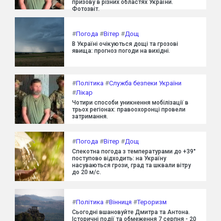
призову в різних областях України.
Фотозвіт.
#
Погода
#
Вітер
#
Дощ
В Україні очікуються дощі та грозові
явища: прогноз погоди на вихідні.
#
Політика
#
Служба безпеки України
#
Лікар
Чотири способи уникнення мобілізації в
трьох регіонах: правоохоронці провели
затримання.
#
Погода
#
Вітер
#
Дощ
Спекотна погода з температурами до +39°
поступово відходить: на Україну
насуваються грози, град та шквали вітру
до 20 м/с.
#
Політика
#
Вінниця
#
Тероризм
Сьогодні вшановуйте Дмитра та Антона.
Історичні події та обмеження 7 серпня - 20