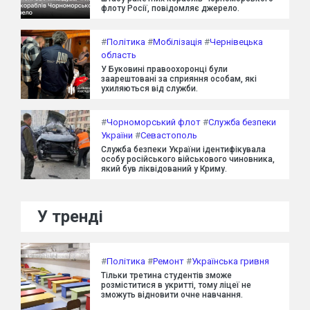
флоту Росії, повідомляє джерело.
#
Політика
#
Мобілізація
#
Чернівецька
область
У Буковині правоохоронці були
заарештовані за сприяння особам, які
ухиляються від служби.
#
Чорноморський флот
#
Служба безпеки
України
#
Севастополь
Служба безпеки України ідентифікувала
особу російського військового чиновника,
який був ліквідований у Криму.
У тренді
#
Політика
#
Ремонт
#
Українська гривня
Тільки третина студентів зможе
розміститися в укритті, тому ліцеї не
зможуть відновити очне навчання.