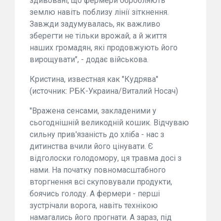
здивовані, що фермери обробляють
землю навіть поблизу лінії зіткнення.
Завжди задумувалась, як важливо
зберегти не тільки врожай, а й життя
наших громадян, які продовжують його
вирощувати", - додає військова.
Кристина, известная как "Кудрява"
(источник: РБК-Украина/Виталий Носач)
"Вражена сенсами, закладеними у
сьогоднішній великодній кошик. Відчуваю
сильну прив'язаність до хліба - нас з
дитинства вчили його цінувати. Є
відголоски голодомору, ця травма досі з
нами. На початку повномасштабного
вторгнення всі скуповували продукти,
боячись голоду. А фермери - перші
зустрічали ворога, навіть технікою
намагались його прогнати. А зараз, під