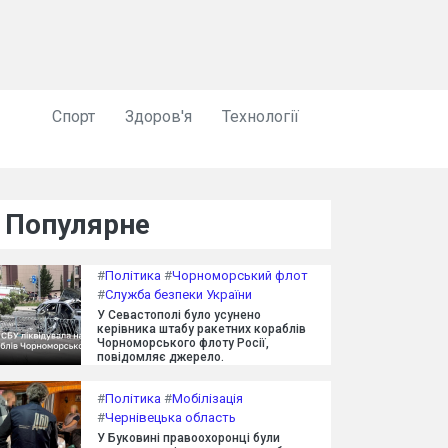
Спорт
Здоров'я
Технології
Популярне
#
Політика
#
Чорноморський флот
#
Служба безпеки України
У Севастополі було усунено
керівника штабу ракетних кораблів
Чорноморського флоту Росії,
повідомляє джерело.
#
Політика
#
Мобілізація
#
Чернівецька область
У Буковині правоохоронці були