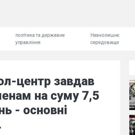
політика та державне
Навколишнє
управління
середовище
ол-центр завдав
менам на суму 7,5
нь - основні
.