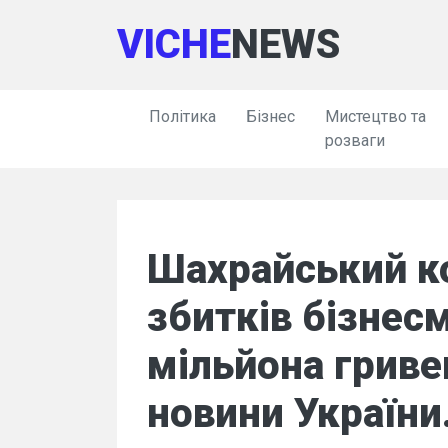
VICHE
NEWS
Політика
Бізнес
Мистецтво та
розваги
Шахрайський к
збитків бізнес
мільйона гриве
новини України