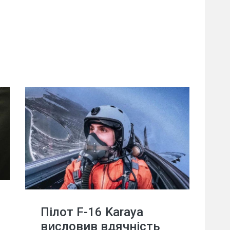
Пілот F-16 Karaya
висловив вдячність