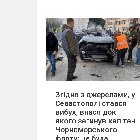
Згідно з джерелами, у
Севастополі стався
вибух, внаслідок
якого загинув капітан
Чорноморського
флоту; це була