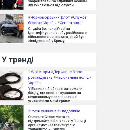
заарештовані за сприяння особам,
які ухиляються від служби.
#
Чорноморський флот
#
Служба
безпеки України
#
Севастополь
Служба безпеки України
ідентифікувала особу російського
військового чиновника, який був
ліквідований у Криму.
У тренді
#
Укрінформ
#
Державне бюро
розслідувань
#
Національна поліція
України
У Вінницькій області затримали
банду, що спеціалізувалася на
незаконному переправленні
ухилянтів за межі країни.
#
Росія
#
Вінниця
#
Кладовище
Огляньте Старе місто та
підтримайте військових: у Вінниці
організують велоекскурсію
тривалістю 20 хвилин.