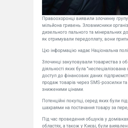
Правоохоронці виявили злочинну групу, 
мільйона гривень. Зловмисники органі
дизельного пального та мінеральних до
як отримували передоплату, вони припи
Цю інформацію надає Національна поліц
Злочинці закуповували товариства з 
діяльності яких була "неспеціалізован
доступ до фінансових даних підприємс
продаж товарів через SMS-розсилки та
зниженими цінами.
Потенційні покупці, серед яких були пі
шахраями на постачання товару за перед
Під час проведення обшуків у домівках
областях, а також у Києві, були виявлен