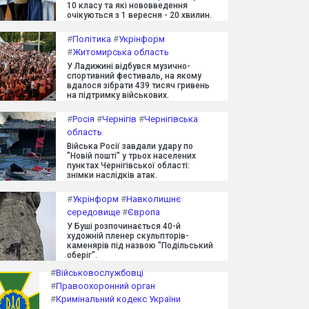
10 класу та які нововведення
очікуються з 1 вересня - 20 хвилин.
#
Політика
#
Укрінформ
#
Житомирська область
У Ладижині відбувся музично-
спортивний фестиваль, на якому
вдалося зібрати 439 тисяч гривень
на підтримку військових.
#
Росія
#
Чернігів
#
Чернігівська
область
Війська Росії завдали удару по
"Новій пошті" у трьох населених
пунктах Чернігівської області:
знімки наслідків атак.
#
Укрінформ
#
Навколишнє
середовище
#
Європа
У Буші розпочинається 40-й
художній пленер скульпторів-
каменярів під назвою "Подільський
оберіг".
#
Військовослужбовці
#
Правоохоронний орган
#
Кримінальний кодекс України