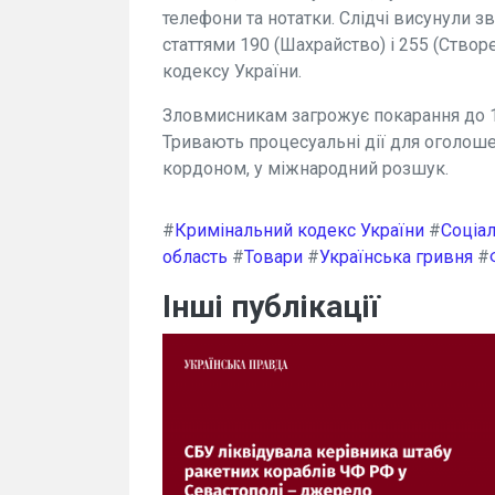
телефони та нотатки. Слідчі висунули з
статтями 190 (Шахрайство) і 255 (Створ
кодексу України.
Зловмисникам загрожує покарання до 1
Тривають процесуальні дії для оголоше
кордоном, у міжнародний розшук.
#
Кримінальний кодекс України
#
Соціа
область
#
Товари
#
Українська гривня
#
Інші публікації