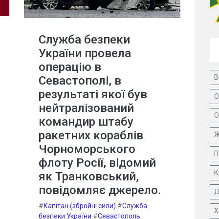
Служба безпеки
України провела
операцію в
В
Севастополі, в
результаті якої був
О
нейтралізований
О
командир штабу
ракетних кораблів
Ж
Чорноморського
П
флоту Росії, відомий
К
як Транковський,
повідомляє джерело.
Д
#
Капітан (збройні сили)
#
Служба
Х
безпеки України
#
Севастополь