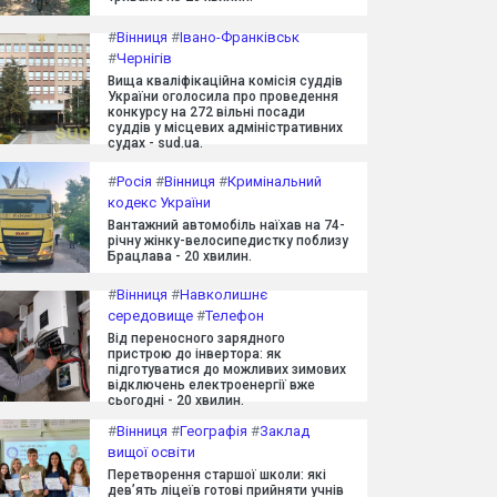
#
Вінниця
#
Івано-Франківськ
#
Чернігів
Вища кваліфікаційна комісія суддів
України оголосила про проведення
конкурсу на 272 вільні посади
суддів у місцевих адміністративних
судах - sud.ua.
#
Росія
#
Вінниця
#
Кримінальний
кодекс України
Вантажний автомобіль наїхав на 74-
річну жінку-велосипедистку поблизу
Брацлава - 20 хвилин.
#
Вінниця
#
Навколишнє
середовище
#
Телефон
Від переносного зарядного
пристрою до інвертора: як
підготуватися до можливих зимових
відключень електроенергії вже
сьогодні - 20 хвилин.
#
Вінниця
#
Географія
#
Заклад
вищої освіти
Перетворення старшої школи: які
дев’ять ліцеїв готові прийняти учнів