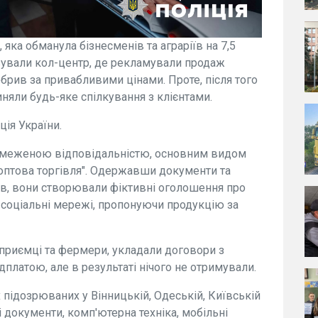
яка обманула бізнесменів та аграріїв на 7,5
зували кол-центр, де рекламували продаж
брив за привабливими цінами. Проте, після того
няли будь-яке спілкування з клієнтами.
ія України.
обмеженою відповідальністю, основним видом
а оптова торгівля". Одержавши документи та
тв, вони створювали фіктивні оголошення про
 соціальні мережі, пропонуючи продукцію за
дприємці та фермери, укладали договори з
платою, але в результаті нічого не отримували.
 підозрюваних у Вінницькій, Одеській, Київській
і документи, комп'ютерна техніка, мобільні