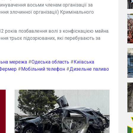
винувачення восьми членам організації за
ення злочинної організації) Кримінального
2 років позбавлення волі з конфіскацією майна.
ння трьох підозрюваних, які перебувають за
льна мережа
#
Одеська область
#
Київська
Фермер
#
Мобільний телефон
#
Дизельне паливо