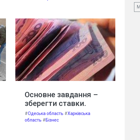
М
Основне завдання –
зберегти ставки.
#
Одеська область
#
Харківська
область
#
Бізнес