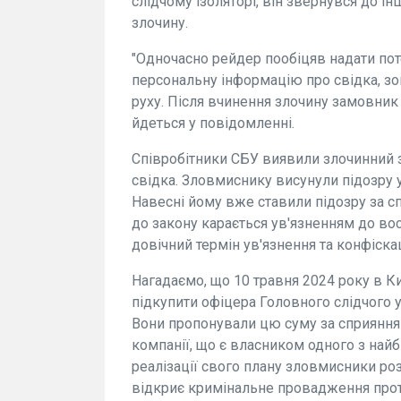
слідчому ізоляторі, він звернувся до і
злочину.
"Одночасно рейдер пообіцяв надати п
персональну інформацію про свідка, з
руху. Після вчинення злочину замовник г
йдеться у повідомленні.
Співробітники СБУ виявили злочинний з
свідка. Зловмиснику висунули підозру 
Навесні йому вже ставили підозру за с
до закону карається ув'язненням до во
довічний термін ув'язнення та конфіска
Нагадаємо, що 10 травня 2024 року в Ки
підкупити офіцера Головного слідчого у
Вони пропонували цю суму за сприяння
компанії, що є власником одного з найб
реалізації свого плану зловмисники ро
відкриє кримінальне провадження прот