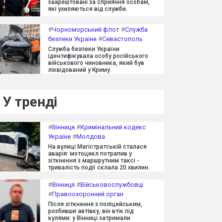
заарештовані за сприяння особам,
які ухиляються від служби.
#
Чорноморський флот
#
Служба
безпеки України
#
Севастополь
Служба безпеки України
ідентифікувала особу російського
військового чиновника, який був
ліквідований у Криму.
У тренді
#
Вінниця
#
Кримінальний кодекс
України
#
Молдова
На вулиці Магістратській сталася
аварія: мотоцикл потрапив у
зіткнення з маршрутним таксі -
тривалість події склала 20 хвилин.
#
Вінниця
#
Військовослужбовці
#
Правоохоронний орган
Після зіткнення з поліцейським,
розбивши автівку, він втік під
кулями: у Вінниці затримали