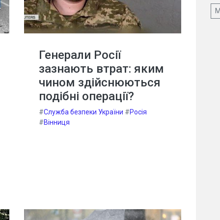
М
Генерали Росії
зазнають втрат: яким
чином здійснюються
подібні операції?
#
Служба безпеки України
#
Росія
#
Вінниця