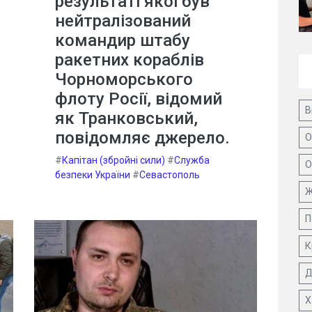
результаті якої був
нейтралізований
командир штабу
ракетних кораблів
Чорноморського
флоту Росії, відомий
В
як Транковський,
повідомляє джерело.
О
#
Капітан (збройні сили)
#
Служба
О
безпеки України
#
Севастополь
Ж
П
К
Д
Х