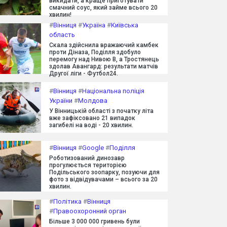
викидати, а краще приготувати
смачний соус, який займе всього 20
хвилин!
#
Вінниця
#
Україна
#
Київська
область
Скала здійснила вражаючий камбек
проти Діназа, Поділля здобуло
перемогу над Нивою В, а Тростянець
здолав Авангард: результати матчів
Другої ліги - Футбол24.
#
Вінниця
#
Національна поліція
України
#
Молдова
У Вінницькій області з початку літа
вже зафіксовано 21 випадок
загибелі на воді - 20 хвилин.
#
Вінниця
#
Google
#
Поділля
Роботизований динозавр
прогулюється територією
Подільського зоопарку, позуючи для
фото з відвідувачами – всього за 20
хвилин.
#
Політика
#
Вінниця
#
Правоохоронний орган
Більше 3 000 000 гривень були