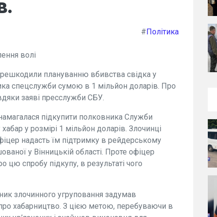
в.
#
Політика
ення волі
ерешкодили плануванню вбивства свідка у
ика спецслужби сумою в 1 мільйон доларів. Про
авдяки заяві пресслужби СБУ.
 намагалася підкупити полковника Служби
хабар у розмірі 1 мільйон доларів. Злочинці
фіцер надасть їм підтримку в рейдерському
ованої у Вінницькій області. Проте офіцер
о цю спробу підкупу, в результаті чого
івник злочинного угруповання задумав
 про хабарництво. З цією метою, перебуваючи в