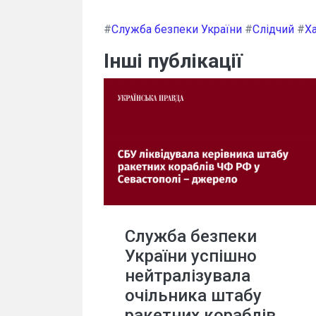
#
Служба безпеки України
#
Слідчий
#
Х
Інші публікації
Служба безпеки
України успішно
нейтралізувала
очільника штабу
ракетних кораблів