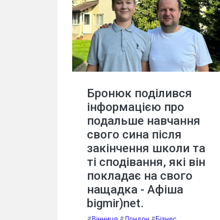
Бронюк поділився
інформацією про
подальше навчання
свого сина після
закінчення школи та
ті сподівання, які він
покладає на свого
нащадка - Афіша
bigmir)net.
#
Вінниця
#
Лондон
#
Бізнес