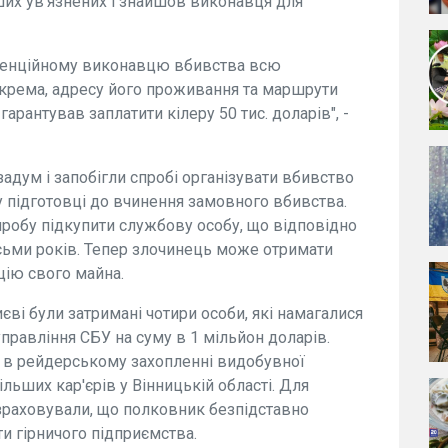
нших ув’язнених і знайшов виконавця для
отенційному виконавцю вбивства всю
окрема, адресу його проживання та маршрути
арантував заплатити кілеру 50 тис. доларів", -
адум і запобігли спробі організувати вбивство
у підготовці до вчинення замовного вбивства.
пробу підкупити службову особу, що відповідно
сьми років. Тепер злочинець може отримати
цію свого майна.
єві були затримані чотири особи, які намагалися
правління СБУ на суму в 1 мільйон доларів.
 в рейдерському захопленні видобувної
ільших кар'єрів у Вінницькій області. Для
зраховували, що полковник безпідставно
и гірничого підприємства.