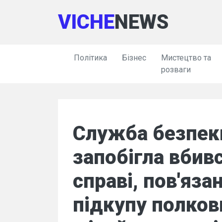
VICHE
NEWS
Політика
Бізнес
Мистецтво та
розваги
Служба безпек
запобігла вбивс
справі, пов'яза
підкупу полков