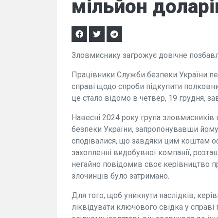
мільйон доларі
Зловмиснику загрожує довічне позбавл
Працівники Служби безпеки України п
справі щодо спроби підкупити полковн
це стало відомо в четвер, 19 грудня, з
Навесні 2024 року група зловмисників
безпеки України, запропонувавши йому 
сподівалися, що завдяки цим коштам о
захопленні видобувної компанії, розташ
негайно повідомив своє керівництво пр
злочинців було затримано.
Для того, щоб уникнути наслідків, кер
ліквідувати ключового свідка у справі