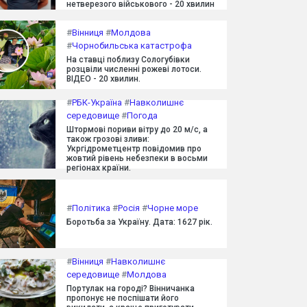
нетверезого військового - 20 хвилин
#
Вінниця
#
Молдова
#
Чорнобильська катастрофа
На ставці поблизу Сологубівки
розцвіли численні рожеві лотоси.
ВІДЕО - 20 хвилин.
#
РБК-Україна
#
Навколишнє
середовище
#
Погода
Штормові пориви вітру до 20 м/с, а
також грозові зливи:
Укргідрометцентр повідомив про
жовтий рівень небезпеки в восьми
регіонах країни.
#
Політика
#
Росія
#
Чорне море
Боротьба за Україну. Дата: 1627 рік.
#
Вінниця
#
Навколишнє
середовище
#
Молдова
Портулак на городі? Вінничанка
пропонує не поспішати його