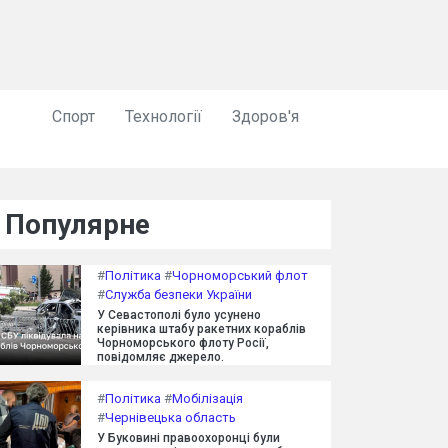
Спорт
Технології
Здоров'я
Популярне
#
Політика
#
Чорноморський флот
#
Служба безпеки України
У Севастополі було усунено
керівника штабу ракетних кораблів
Чорноморського флоту Росії,
повідомляє джерело.
#
Політика
#
Мобілізація
#
Чернівецька область
У Буковині правоохоронці були