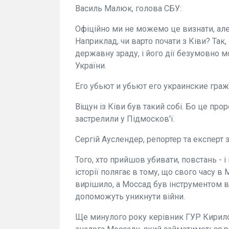
Василь Малюк, голова СБУ:
Офіційно ми не можемо це визнати, ал
Наприклад, чи варто почати з Ківи? Так,
державну зраду, і його дії безумовно
України.
Его убьют и убьют его украинские граж
Віщун із Ківи був такий собі. Бо це пр
застрелили у Підмосков'ї.
Сергій Ауслендер, репортер та експерт з
Того, хто прийшов убивати, повстань - і
історії полягає в тому, що свого часу в 
вирішило, а Моссад був інструментом в 
допоможуть уникнути війни.
Ще минулого року керівник ГУР Кирило