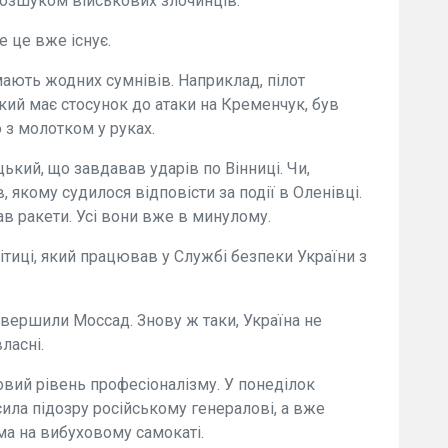
розшуком військових злочинців.
е це вже існує.
мають жодних сумнівів. Наприклад, пілот
ий має стосунок до атаки на Кременчук, був
 з молотком у руках.
кий, що завдавав ударів по Вінниці. Чи,
якому судилося відповісти за події в Оленівці.
в ракети. Усі вони вже в минулому.
літиці, який працював у Службі безпеки України з
вершили Моссад. Знову ж таки, Україна не
ласні.
вий рівень професіоналізму. У понеділок
ила підозру російському генералові, а вже
ма на вибуховому самокаті.