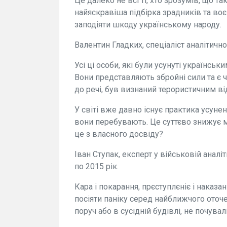
Це далеко не всі ті, хто зрозумів, що 
найяскравіша підбірка зрадників та воє
заподіяти шкоду українському народу.
Валентин Гладких, спеціаліст аналітично
Усі ці особи, які були усунуті українс
Вони представляють збройні сили та є 
до речі, був визнаний терористичним в
У світі вже давно існує практика усуне
вони перебувають. Це суттєво знижує мот
це з власного досвіду?
Іван Ступак, експерт у військовій аналі
по 2015 рік.
Кара і покарання, прєступлєніє і наказа
посіяти паніку серед найближчого оточе
поруч або в сусідній будівлі, не почувал