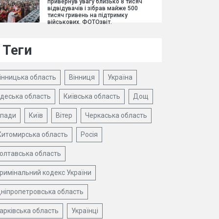
привернув увагу близько 8 тисяч
відвідувачів і зібрав майже 500
тисяч гривень на підтримку
військових. ФОТОзвіт.
Теги
інницька область
Вінниця
Україна
деська область
Київська область
Дощ
пади
Київ
Вітер
Черкаська область
итомирська область
Росія
олтавська область
римінальний кодекс України
ніпропетровська область
арківська область
Українці