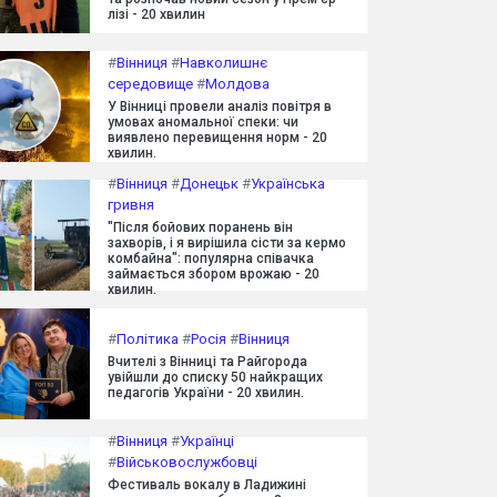
лізі - 20 хвилин
#
Вінниця
#
Навколишнє
середовище
#
Молдова
У Вінниці провели аналіз повітря в
умовах аномальної спеки: чи
виявлено перевищення норм - 20
хвилин.
#
Вінниця
#
Донецьк
#
Українська
гривня
"Після бойових поранень він
захворів, і я вирішила сісти за кермо
комбайна": популярна співачка
займається збором врожаю - 20
хвилин.
#
Політика
#
Росія
#
Вінниця
Вчителі з Вінниці та Райгорода
увійшли до списку 50 найкращих
педагогів України - 20 хвилин.
#
Вінниця
#
Українці
#
Військовослужбовці
Фестиваль вокалу в Ладижині