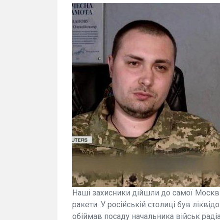
Наші захисники дійшли до самої Москви
ракети. У російській столиці був лікві
обіймав посаду начальника військ радіац