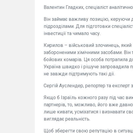
Валентин Гладких, спеціаліст аналітично
Він займає важливу позицію, керуючи 
підрозділами. Для підготовки спеціаліст
інвестиції та чимало часу.
Кирилов – військовий злочинець, який 
забороненими хімічними засобами. Він
бойових комарів. Ця особа потрапила до
Україна швидко і рішуче запровадила пр
не завжди підтримують такі дії.
Сергій Ауслендер, репортер та експерт з
Якщо б Ізраїль кожного разу під час в
партнерів, то, можливо, його вже давно н
лише кивати, усміхатися і визнавати св
виглядає реальність.
Щоб зберегти свою репутацію в ситуаці