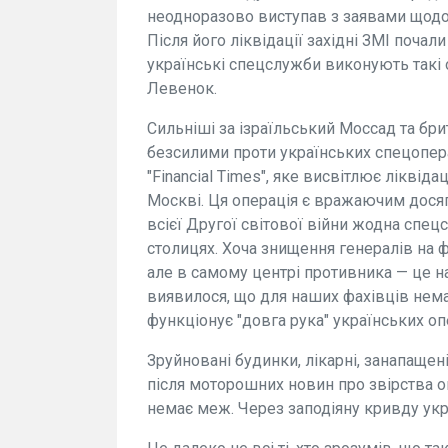
неодноразово виступав з заявами щодо "
Після його ліквідації західні ЗМІ поча
українські спецслужби виконують такі 
Левенок.
Сильніші за ізраїльський Моссад та бри
безсилими проти українських спецопера
"Financial Times", яке висвітлює ліквід
Москві. Ця операція є вражаючим досяг
всієї Другої світової війни жодна спец
столицях. Хоча знищення генералів на ф
але в самому центрі противника — це н
виявилося, що для наших фахівців нем
функціонує "довга рука" українських о
Зруйновані будинки, лікарні, занапащені
після моторошних новин про звірства ок
немає меж. Через заподіяну кривду укра