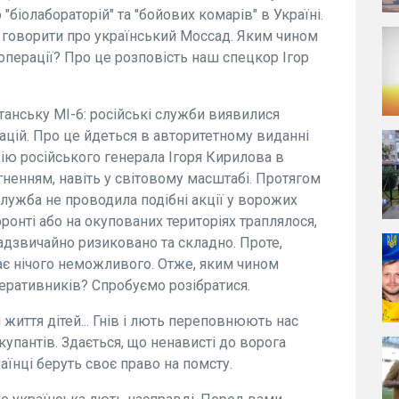
біолабораторій" та "бойових комарів" в Україні.
ли говорити про український Моссад. Яким чином
операції? Про це розповість наш спецкор Ігор
танську МІ-6: російські служби виявилися
цій. Про це йдеться в авторитетному виданні
ацію російського генерала Ігоря Кирилова в
ненням, навіть у світовому масштабі. Протягом
служба не проводила подібні акції у ворожих
ронті або на окупованих територіях траплялося,
адзвичайно ризиковано та складно. Проте,
ає нічого неможливого. Отже, яким чином
перативників? Спробуємо розібратися.
 життя дітей... Гнів і лють переповнюють нас
упантів. Здається, що ненависті до ворога
їнці беруть своє право на помсту.