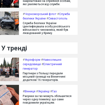
заарештовані за сприяння особам,
які ухиляються від служби.
#
Чорноморський флот
#
Служба
безпеки України
#
Севастополь
Служба безпеки України
ідентифікувала особу російського
військового чиновника, який був
ліквідований у Криму.
У тренді
#
Укрінформ
#
Навколишнє
середовище
#
Електричний
генератор
Партнери з Польщі передали
місцевій громаді на Вінниччині
додаткові 16 генераторів.
#
Вінниця
#
Українці
#
Газ
Рахунки за газ можуть збільшитися
через одну помилку: що саме
повідомили українцям.