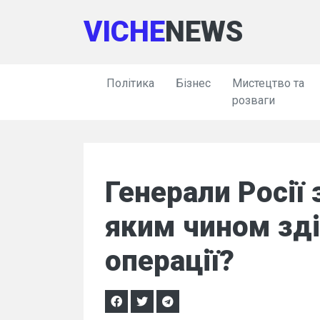
VICHE
NEWS
Політика
Бізнес
Мистецтво та
розваги
Генерали Росії 
яким чином зд
операції?