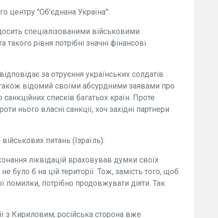
го центру "Об'єднана Україна":
досить спеціалізованими військовими
а такого рівня потрібні значні фінансові
відповідає за отруєння українських солдатів
 також відомий своїми абсурдними заявами про
 санкційних списків багатьох країн. Проте
оти нього власні санкції, хоч західні партнери
 військових питань (Ізраїль):
иконання ліквідацій враховував думки своїх
е було б на цій території. Тож, замість того, щоб
ої помилки, потрібно продовжувати діяти. Так
ї з Кириловим, російська сторона вже