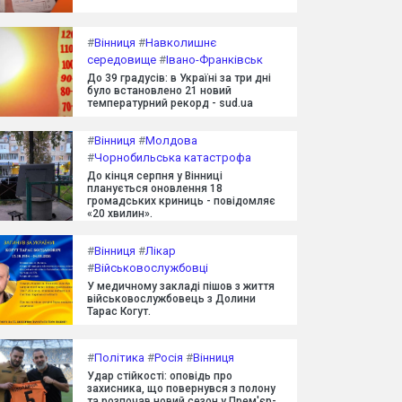
#
Вінниця
#
Навколишнє
середовище
#
Івано-Франківськ
До 39 градусів: в Україні за три дні
було встановлено 21 новий
температурний рекорд - sud.ua
#
Вінниця
#
Молдова
#
Чорнобильська катастрофа
До кінця серпня у Вінниці
планується оновлення 18
громадських криниць - повідомляє
«20 хвилин».
#
Вінниця
#
Лікар
#
Військовослужбовці
У медичному закладі пішов з життя
військовослужбовець з Долини
Тарас Когут.
#
Політика
#
Росія
#
Вінниця
Удар стійкості: оповідь про
захисника, що повернувся з полону
та розпочав новий сезон у Прем'єр-