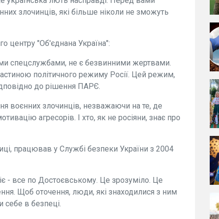
таке українська лють насправді. Перед вами
нних злочинців, які більше ніколи не зможуть
го центру "Об'єднана Україна":
ькими спецслужбами, не є безвинними жертвами.
частиною політичного режиму Росії. Цей режим,
ідповідно до рішення ПАРЄ.
ння воєнних злочинців, незважаючи на те, де
ивацію агресорів. І хто, як не росіяни, знає про
тиці, працював у Службі безпеки України з 2004
ніє - все по Достоєвському. Це зрозуміло. Це
ння. Щоб оточення, люди, які знаходилися з ним
и себе в безпеці.