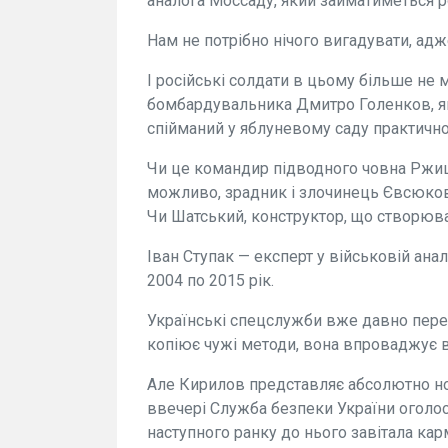
аналога Моссаду, який займатиметься 
Нам не потрібно нічого вигадувати, адж
І російські солдати в цьому більше не 
бомбардувальника Дмитро Голенков, як
спійманий у яблуневому саду практично
Чи це командир підводного човна Ржиць
можливо, зрадник і злочинець Євсюков, 
Чи Шатський, конструктор, що створюва
Іван Ступак — експерт у військовій ана
2004 по 2015 рік.
Українські спецслужби вже давно пере
копіює чужі методи, вона впроваджує в
Але Кирилов представляє абсолютно но
ввечері Служба безпеки України оголос
наступного ранку до нього завітала кар