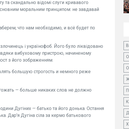
ту та скандально відомі слуги кривавого
 основним моральним принципом: не завдавай
берем, что нам необходимо, и всё будет по
В
 злочинець і українофоб. Його було ліквідовано
Завдяки вибуховому пристрою, начиненому
О
юст з його зображенням.
О
влять большую строгость и немного реже
Ж
чтожать — больше никаких слов не должно
П
К
дини Дугіних — батько та його донька. Остання
Д
ка. Дар'я Дугіна сіла за кермо батькового
Х