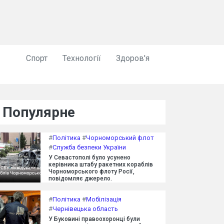
Спорт
Технології
Здоров'я
Популярне
#
Політика
#
Чорноморський флот
#
Служба безпеки України
У Севастополі було усунено
керівника штабу ракетних кораблів
Чорноморського флоту Росії,
повідомляє джерело.
#
Політика
#
Мобілізація
#
Чернівецька область
У Буковині правоохоронці були