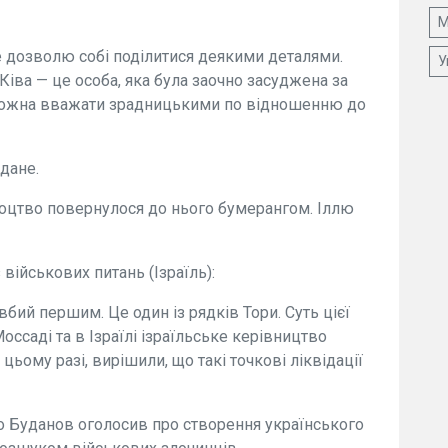
М
е дозволю собі поділитися деякими деталями.
У
 Ківа — це особа, яка була заочно засуджена за
 можна вважати зрадницькими по відношенню до
дане.
ороцтво повернулося до нього бумерангом. Іллю
 військових питань (Ізраїль):
 вбий першим. Це один із рядків Тори. Суть цієї
Моссаді та в Ізраїлі ізраїльське керівництво
цьому разі, вирішили, що такі точкові ліквідації
 Буданов оголосив про створення українського