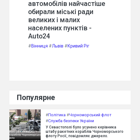
автомобілів найчастіше
обирали міські ради
великих і малих
населених пунктів -
Auto24
#
Вінниця
#
Львів
#
Кривий Ріг
Популярне
#
Політика
#
Чорноморський флот
#
Служба безпеки України
У Севастополі було усунено керівника
штабу ракетних кораблів Чорноморського
флоту Росії, повідомляє джерело.