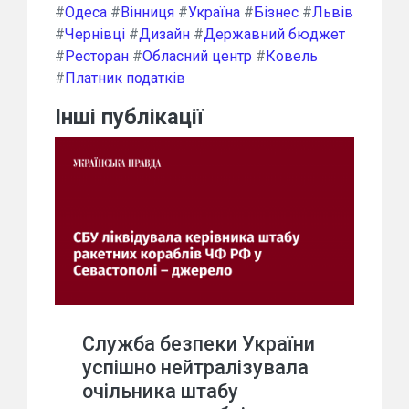
#
Одеса
#
Вінниця
#
Україна
#
Бізнес
#
Львів
#
Чернівці
#
Дизайн
#
Державний бюджет
#
Ресторан
#
Обласний центр
#
Ковель
#
Платник податків
Інші публікації
Служба безпеки України
успішно нейтралізувала
очільника штабу