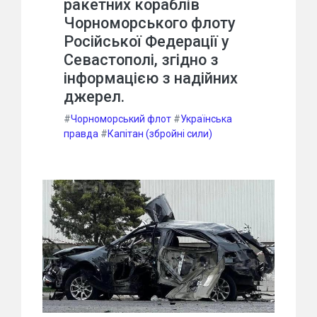
ракетних кораблів
Чорноморського флоту
Російської Федерації у
Севастополі, згідно з
інформацією з надійних
джерел.
#
Чорноморський флот
#
Українська
правда
#
Капітан (збройні сили)