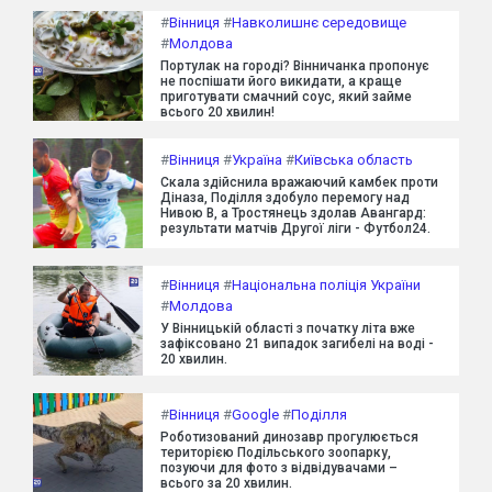
#
Вінниця
#
Навколишнє середовище
#
Молдова
Портулак на городі? Вінничанка пропонує
не поспішати його викидати, а краще
приготувати смачний соус, який займе
всього 20 хвилин!
#
Вінниця
#
Україна
#
Київська область
Скала здійснила вражаючий камбек проти
Діназа, Поділля здобуло перемогу над
Нивою В, а Тростянець здолав Авангард:
результати матчів Другої ліги - Футбол24.
#
Вінниця
#
Національна поліція України
#
Молдова
У Вінницькій області з початку літа вже
зафіксовано 21 випадок загибелі на воді -
20 хвилин.
#
Вінниця
#
Google
#
Поділля
Роботизований динозавр прогулюється
територією Подільського зоопарку,
позуючи для фото з відвідувачами –
всього за 20 хвилин.