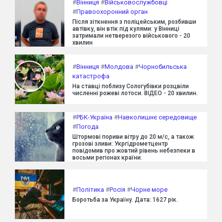
#
Вінниця
#
Військовослужбовці
#
Правоохоронний орган
Після зіткнення з поліцейським, розбивши
автівку, він втік під кулями: у Вінниці
затримали нетверезого військового - 20
хвилин
#
Вінниця
#
Молдова
#
Чорнобильська
катастрофа
На ставці поблизу Сологубівки розцвіли
численні рожеві лотоси. ВІДЕО - 20 хвилин.
#
РБК-Україна
#
Навколишнє середовище
#
Погода
Штормові пориви вітру до 20 м/с, а також
грозові зливи: Укргідрометцентр
повідомив про жовтий рівень небезпеки в
восьми регіонах країни.
#
Політика
#
Росія
#
Чорне море
Боротьба за Україну. Дата: 1627 рік.