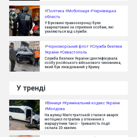
#
Політика
#
Мобілізація
#
Чернівецька
область
У Буковині правоохоронці були
заарештовані за сприяння особам, які
ухиляються від служби.
#
Чорноморський флот
#
Служба безпеки
України
#
Севастополь
Служба безпеки України ідентифікувала
особу російського військового чиновника,
який був ліквідований у Криму.
У тренді
#
Вінниця
#
Кримінальний кодекс України
#
Молдова
На вулиці Магістратській сталася аварія:
мотоцикл потрапив у зіткнення з
маршрутним таксі - тривалість події
склала 20 хвилин.