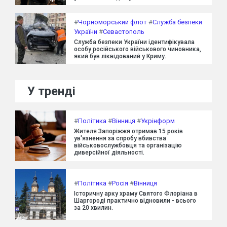
#
Чорноморський флот
#
Служба безпеки
України
#
Севастополь
Служба безпеки України ідентифікувала
особу російського військового чиновника,
який був ліквідований у Криму.
У тренді
#
Політика
#
Вінниця
#
Укрінформ
Жителя Запоріжжя отримав 15 років
ув'язнення за спробу вбивства
військовослужбовця та організацію
диверсійної діяльності.
#
Політика
#
Росія
#
Вінниця
Історичну арку храму Святого Флоріана в
Шаргороді практично відновили - всього
за 20 хвилин.