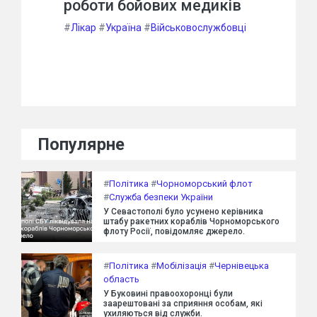
роботи бойових медиків
#
Лікар
#
Україна
#
Військовослужбовці
Популярне
#
Політика
#
Чорноморський флот
#
Служба безпеки України
У Севастополі було усунено керівника
штабу ракетних кораблів Чорноморського
флоту Росії, повідомляє джерело.
#
Політика
#
Мобілізація
#
Чернівецька
область
У Буковині правоохоронці були
заарештовані за сприяння особам, які
ухиляються від служби.