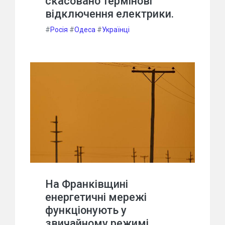
скасовано термінові
відключення електрики.
#
Росія
#
Одеса
#
Українці
На Франківщині
енергетичні мережі
функціонують у
звичайному режимі,