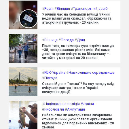
#
Росія
#
Вінниця
#
Транспортний засіб
У нічний час на Келецькій вулиці п'яний
водій влаштував скандал, ображаючи та
атакуючи патрульних - 20 хвилин.
#
Вінниця
#
Погода
#
Дощ
Після того, як температура підніметься до
+38, погода зазнає різких змін. Які саме
дощі та грози очікують на Вінниччину –
читайте у матеріалі на 20 хвилин.
#
РБК-Україна
#
Навколишнє середовище
#
Погода
Останній день "пекла"? На яку погоду слід
очікувати завтра, і коли в Україні
почнуться дощі?
#
Національна поліція України
#
Риболовля
#
Ампутація
Рибальство як альтернатива лікарняним
стінам: у Вінницькій області організували
відпочинок для поранених військових - 20
хвилин.