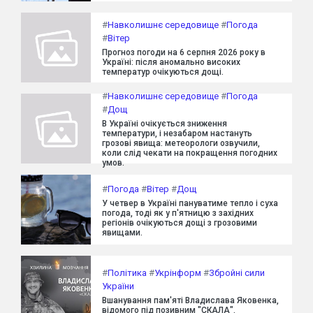
#
Навколишнє середовище
#
Погода
#
Вітер
Прогноз погоди на 6 серпня 2026 року в
Україні: після аномально високих
температур очікуються дощі.
#
Навколишнє середовище
#
Погода
#
Дощ
В Україні очікується зниження
температури, і незабаром настануть
грозові явища: метеорологи озвучили,
коли слід чекати на покращення погодних
умов.
#
Погода
#
Вітер
#
Дощ
У четвер в Україні пануватиме тепло і суха
погода, тоді як у п'ятницю з західних
регіонів очікуються дощі з грозовими
явищами.
#
Політика
#
Укрінформ
#
Збройні сили
України
Вшанування пам'яті Владислава Яковенка,
відомого під позивним "СКАЛА".