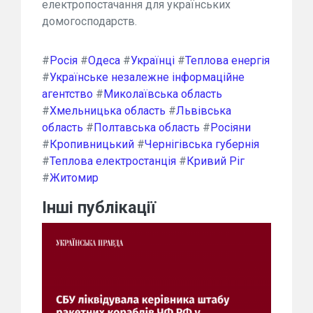
електропостачання для українських
домогосподарств.
#
Росія
#
Одеса
#
Українці
#
Теплова енергія
#
Українське незалежне інформаційне
агентство
#
Миколаївська область
#
Хмельницька область
#
Львівська
область
#
Полтавська область
#
Росіяни
#
Кропивницький
#
Чернігівська губернія
#
Теплова електростанція
#
Кривий Ріг
#
Житомир
Інші публікації