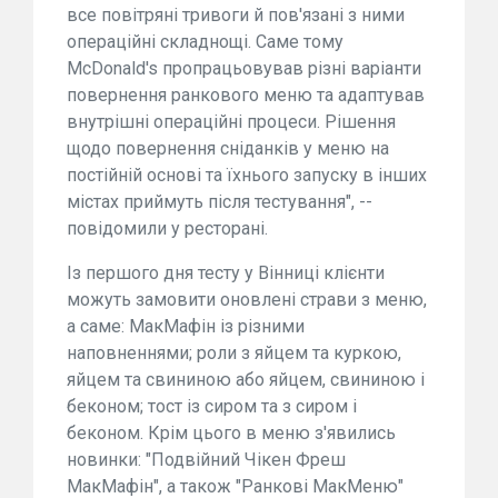
все повітряні тривоги й пов'язані з ними
операційні складнощі. Саме тому
McDonald's пропрацьовував різні варіанти
повернення ранкового меню та адаптував
внутрішні операційні процеси. Рішення
щодо повернення сніданків у меню на
постійній основі та їхнього запуску в інших
містах приймуть після тестування", --
повідомили у ресторані.
Із першого дня тесту у Вінниці клієнти
можуть замовити оновлені страви з меню,
а саме: МакМафін із різними
наповненнями; роли з яйцем та куркою,
яйцем та свининою або яйцем, свининою і
беконом; тост із сиром та з сиром і
беконом. Крім цього в меню з'явились
новинки: "Подвійний Чікен Фреш
МакМафін", а також "Ранкові МакМеню"