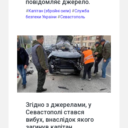
повідомляє джерело.
#
Капітан (збройні сили)
#
Служба
безпеки України
#
Севастополь
Згідно з джерелами, у
Севастополі стався
вибух, внаслідок якого
загинув капітан