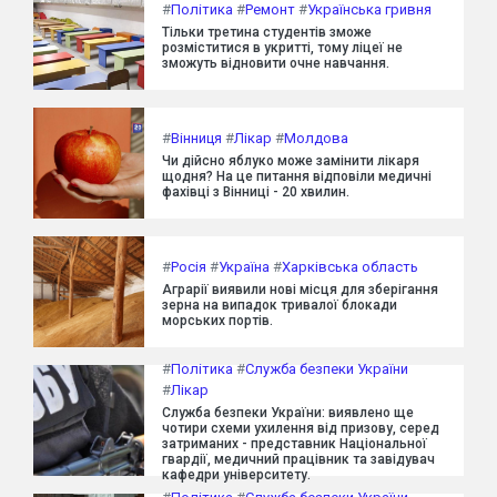
#
Політика
#
Ремонт
#
Українська гривня
Тільки третина студентів зможе
розміститися в укритті, тому ліцеї не
зможуть відновити очне навчання.
#
Вінниця
#
Лікар
#
Молдова
Чи дійсно яблуко може замінити лікаря
щодня? На це питання відповіли медичні
фахівці з Вінниці - 20 хвилин.
#
Росія
#
Україна
#
Харківська область
Аграрії виявили нові місця для зберігання
зерна на випадок тривалої блокади
морських портів.
#
Політика
#
Служба безпеки України
#
Лікар
Служба безпеки України: виявлено ще
чотири схеми ухилення від призову, серед
затриманих - представник Національної
гвардії, медичний працівник та завідувач
кафедри університету.