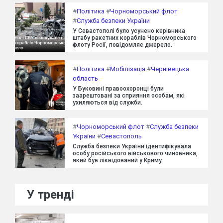
#
Політика
#
Чорноморський флот
#
Служба безпеки України
У Севастополі було усунено керівника
штабу ракетних кораблів Чорноморського
флоту Росії, повідомляє джерело.
#
Політика
#
Мобілізація
#
Чернівецька
область
У Буковині правоохоронці були
заарештовані за сприяння особам, які
ухиляються від служби.
#
Чорноморський флот
#
Служба безпеки
України
#
Севастополь
Служба безпеки України ідентифікувала
особу російського військового чиновника,
який був ліквідований у Криму.
У тренді