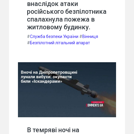
внаслідок атаки
російського безпілотника
спалахнула пожежа в
житловому будинку.
#
Служба безпеки України
#
Вінниця
#
Безпілотний літальний апарат
В темряві ночі на