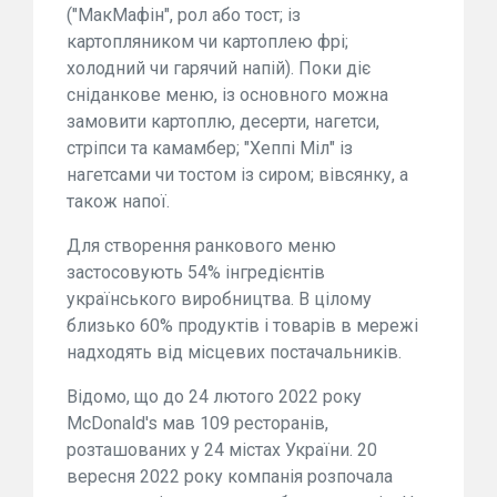
("МакМафін", рол або тост; із
картопляником чи картоплею фрі;
холодний чи гарячий напій). Поки діє
сніданкове меню, із основного можна
замовити картоплю, десерти, нагетси,
стріпси та камамбер; "Хеппі Міл" із
нагетсами чи тостом із сиром; вівсянку, а
також напої.
Для створення ранкового меню
застосовують 54% інгредієнтів
українського виробництва. В цілому
близько 60% продуктів і товарів в мережі
надходять від місцевих постачальників.
Відомо, що до 24 лютого 2022 року
McDonald's мав 109 ресторанів,
розташованих у 24 містах України. 20
вересня 2022 року компанія розпочала