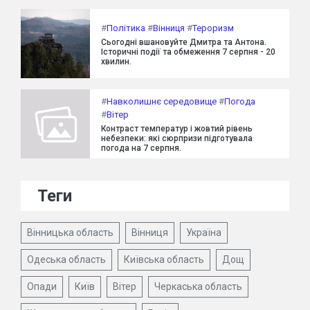
#
Політика
#
Вінниця
#
Тероризм
Сьогодні вшановуйте Дмитра та Антона.
Історичні події та обмеження 7 серпня - 20
хвилин.
#
Навколишнє середовище
#
Погода
#
Вітер
Контраст температур і жовтий рівень
небезпеки: які сюрпризи підготувала
погода на 7 серпня.
Теги
Вінницька область
Вінниця
Україна
Одеська область
Київська область
Дощ
Опади
Київ
Вітер
Черкаська область