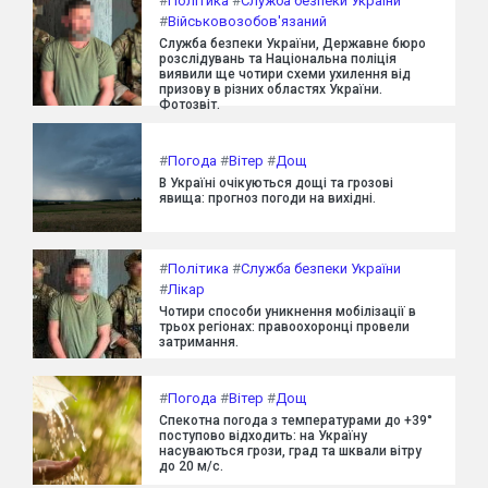
#
Політика
#
Служба безпеки України
#
Військовозобов'язаний
Служба безпеки України, Державне бюро
розслідувань та Національна поліція
виявили ще чотири схеми ухилення від
призову в різних областях України.
Фотозвіт.
#
Погода
#
Вітер
#
Дощ
В Україні очікуються дощі та грозові
явища: прогноз погоди на вихідні.
#
Політика
#
Служба безпеки України
#
Лікар
Чотири способи уникнення мобілізації в
трьох регіонах: правоохоронці провели
затримання.
#
Погода
#
Вітер
#
Дощ
Спекотна погода з температурами до +39°
поступово відходить: на Україну
насуваються грози, град та шквали вітру
до 20 м/с.