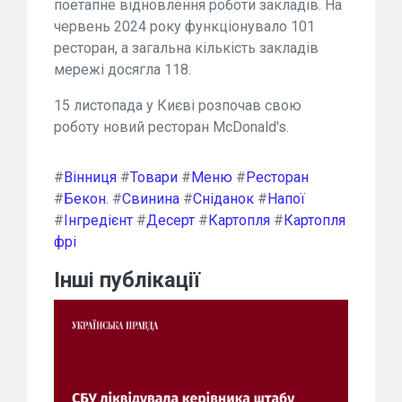
поетапне відновлення роботи закладів. На
червень 2024 року функціонувало 101
ресторан, а загальна кількість закладів
мережі досягла 118.
15 листопада у Києві розпочав свою
роботу новий ресторан McDonald's.
#
Вінниця
#
Товари
#
Меню
#
Ресторан
#
Бекон.
#
Свинина
#
Сніданок
#
Напої
#
Інгредієнт
#
Десерт
#
Картопля
#
Картопля
фрі
Інші публікації