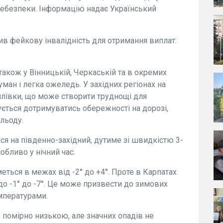
ебезпеки. Інформацію надає Український
 фейкову інвалідність для отримання виплат:
а також у Вінницькій, Черкаській та в окремих
уман і легка ожеледь. У західних регіонах на
лівки, що може створити труднощі для
ється дотримуватись обережності на дорозі,
 льоду.
ся на південно-західний, дутиме зі швидкістю 3-
собливо у нічний час.
ться в межах від -2° до +4°. Проте в Карпатах
до -1° до -7°. Це може призвести до зимових
емпературами.
е помірно низькою, але значних опадів не