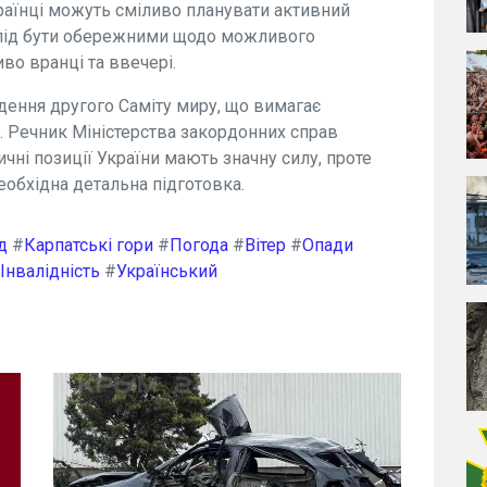
країнці можуть сміливо планувати активний
 слід бути обережними щодо можливого
во вранці та ввечері.
дення другого Саміту миру, що вимагає
. Речник Міністерства закордонних справ
чні позиції України мають значну силу, проте
еобхідна детальна підготовка.
д
#
Карпатські гори
#
Погода
#
Вітер
#
Опади
Інвалідність
#
Український