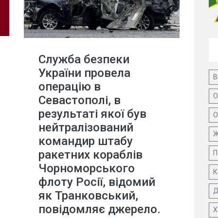
Служба безпеки
України провела
В
операцію в
О
Севастополі, в
результаті якої був
О
нейтралізований
Ж
командир штабу
ракетних кораблів
П
Чорноморського
К
флоту Росії, відомий
Д
як Транковський,
повідомляє джерело.
Х