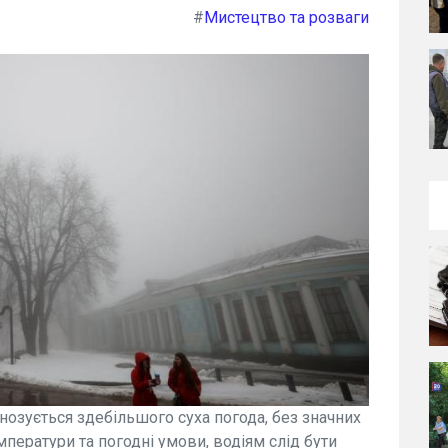
#
Мистецтво та розваги
гнозується здебільшого суха погода, без значних
мператури та погодні умови, водіям слід бути