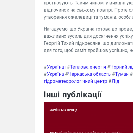
прогнозують. Таким чином, у вихідні у
відпочинок на свіжому повітрі. Проте
утворення ожеледиці та туманів, особли
Нагадуємо, що Україна готова до прове
важливих зусиль для досягнення успіху
Георгій Тихий підкреслив, що дипломати
для того, щоб саміт пройшов успішно, н
#
Українці
#
Теплова енергія
#
Чорний лі
#
Україна
#
Черкаська область
#
Туман
#
гідрометеорологічний центр
#
Лід
Інші публікації