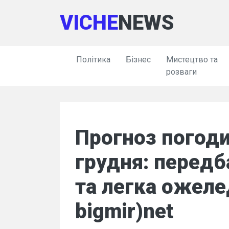
VICHE
NEWS
Політика
Бізнес
Мистецтво та
розваги
Прогноз погоди
грудня: перед
та легка ожеле
bigmir)net