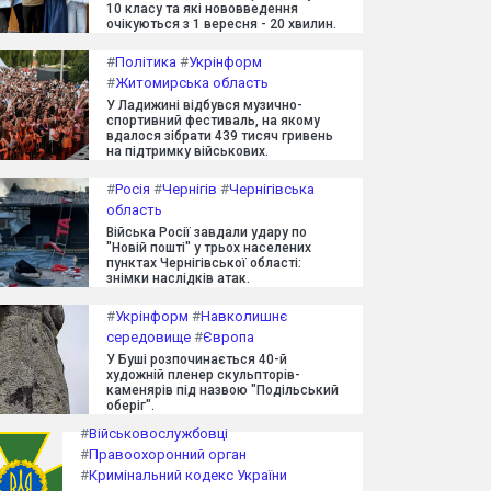
10 класу та які нововведення
очікуються з 1 вересня - 20 хвилин.
#
Політика
#
Укрінформ
#
Житомирська область
У Ладижині відбувся музично-
спортивний фестиваль, на якому
вдалося зібрати 439 тисяч гривень
на підтримку військових.
#
Росія
#
Чернігів
#
Чернігівська
область
Війська Росії завдали удару по
"Новій пошті" у трьох населених
пунктах Чернігівської області:
знімки наслідків атак.
#
Укрінформ
#
Навколишнє
середовище
#
Європа
У Буші розпочинається 40-й
художній пленер скульпторів-
каменярів під назвою "Подільський
оберіг".
#
Військовослужбовці
#
Правоохоронний орган
#
Кримінальний кодекс України