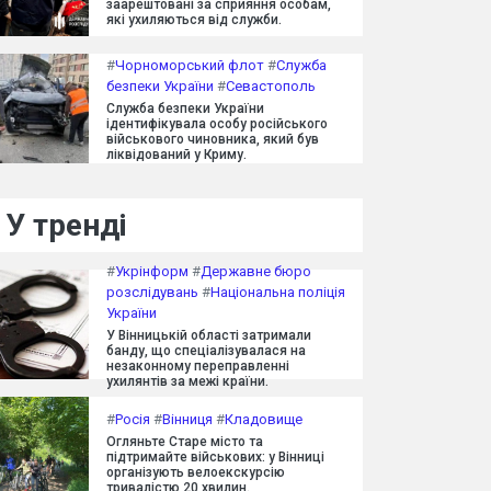
заарештовані за сприяння особам,
які ухиляються від служби.
#
Чорноморський флот
#
Служба
безпеки України
#
Севастополь
Служба безпеки України
ідентифікувала особу російського
військового чиновника, який був
ліквідований у Криму.
У тренді
#
Укрінформ
#
Державне бюро
розслідувань
#
Національна поліція
України
У Вінницькій області затримали
банду, що спеціалізувалася на
незаконному переправленні
ухилянтів за межі країни.
#
Росія
#
Вінниця
#
Кладовище
Огляньте Старе місто та
підтримайте військових: у Вінниці
організують велоекскурсію
тривалістю 20 хвилин.