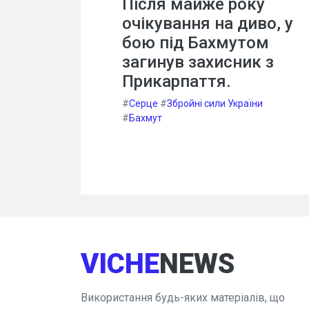
Після майже року
очікування на диво, у
бою під Бахмутом
загинув захисник з
Прикарпаття.
#
Серце
#
Збройні сили України
#
Бахмут
VICHE
NEWS
Використання будь-яких матеріалів, що