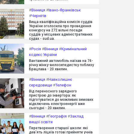
#
Вінниця
#
Івано-Франківськ
#
Чернігів
Вища кваліфікаційна комісія суддів
України оголосила про проведення
конкурсу на 272 вільні посади
суддів у місцевих адміністративних
судах - sud.ua.
#
Росія
#
Вінниця
#
Кримінальний
кодекс України
Вантажний автомобіль наїхав на 74-
річну жінку-велосипедистку поблизу
Брацлава - 20 хвилин.
#
Вінниця
#
Навколишнє
середовище
#
Телефон
Від переносного зарядного
пристрою до інвертора: як
підготуватися до можливих зимових
відключень електроенергії вже
сьогодні - 20 хвилин.
#
Вінниця
#
Географія
#
Заклад
вищої освіти
Перетворення старшої школи: які
дев’ять ліцеїв готові прийняти учнів