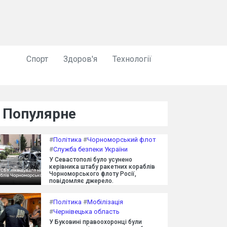
Спорт
Здоров'я
Технології
Популярне
#
Політика
#
Чорноморський флот
#
Служба безпеки України
У Севастополі було усунено
керівника штабу ракетних кораблів
Чорноморського флоту Росії,
повідомляє джерело.
#
Політика
#
Мобілізація
#
Чернівецька область
У Буковині правоохоронці були