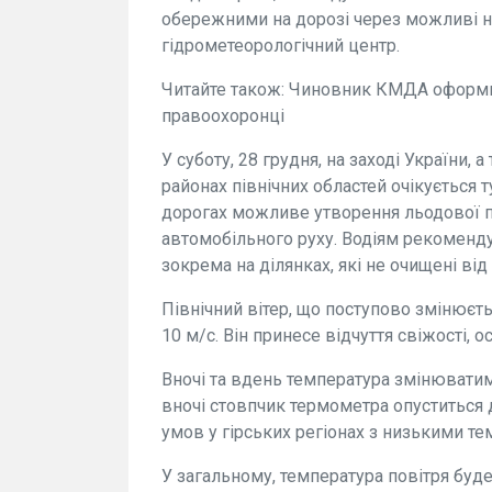
обережними на дорозі через можливі н
гідрометеорологічний центр.
Читайте також: Чиновник КМДА оформив
правоохоронці
У суботу, 28 грудня, на заході України, 
районах північних областей очікується т
дорогах можливе утворення льодової п
автомобільного руху. Водіям рекоменду
зокрема на ділянках, які не очищені від
Північний вітер, що поступово змінюєть
10 м/с. Він принесе відчуття свіжості, о
Вночі та вдень температура змінюватиме
вночі стовпчик термометра опуститься 
умов у гірських регіонах з низькими т
У загальному, температура повітря буд