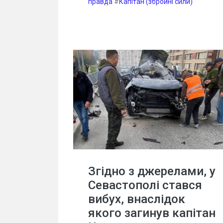
правда
#
Капітан (збройні сили)
Згідно з джерелами, у
Севастополі стався
вибух, внаслідок
якого загинув капітан