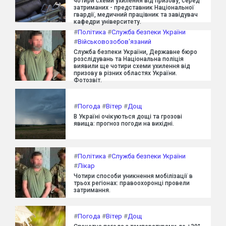
чотири схеми ухилення від призову, серед
затриманих - представник Національної
гвардії, медичний працівник та завідувач
кафедри університету.
#
Політика
#
Служба безпеки України
#
Військовозобов'язаний
Служба безпеки України, Державне бюро
розслідувань та Національна поліція
виявили ще чотири схеми ухилення від
призову в різних областях України.
Фотозвіт.
#
Погода
#
Вітер
#
Дощ
В Україні очікуються дощі та грозові
явища: прогноз погоди на вихідні.
#
Політика
#
Служба безпеки України
#
Лікар
Чотири способи уникнення мобілізації в
трьох регіонах: правоохоронці провели
затримання.
#
Погода
#
Вітер
#
Дощ