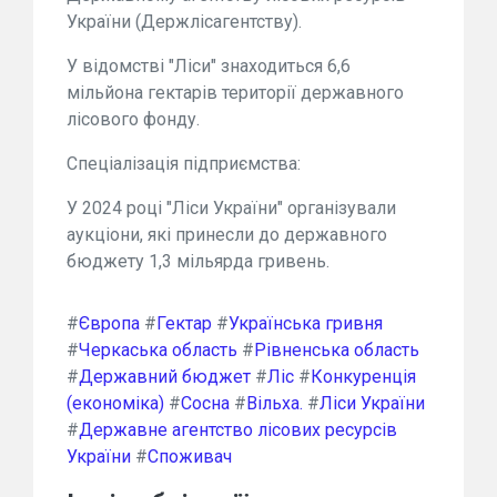
України (Держлісагентству).
У відомстві "Ліси" знаходиться 6,6
мільйона гектарів території державного
лісового фонду.
Спеціалізація підприємства:
У 2024 році "Ліси України" організували
аукціони, які принесли до державного
бюджету 1,3 мільярда гривень.
#
Європа
#
Гектар
#
Українська гривня
#
Черкаська область
#
Рівненська область
#
Державний бюджет
#
Ліс
#
Конкуренція
(економіка)
#
Сосна
#
Вільха.
#
Ліси України
#
Державне агентство лісових ресурсів
України
#
Споживач