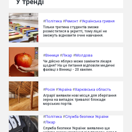
У тренді
#
Політика
#
Ремонт
#
Українська гривня
Тільки третина студентів зможе
розміститися в укритті, тому ліцеї не
зможуть відновити очне навчання.
#
Вінниця
#
Лікар
#
Молдова
Чи дійсно яблуко може замінити лікаря
щодня? На це питання відповіли медичні
фахівці з Вінниці - 20 хвилин.
#
Росія
#
Україна
#
Харківська область
Аграрії виявили нові місця для зберігання
зерна на випадок тривалої блокади
морських портів.
#
Політика
#
Служба безпеки України
#
Лікар
Служба безпеки України: виявлено ще