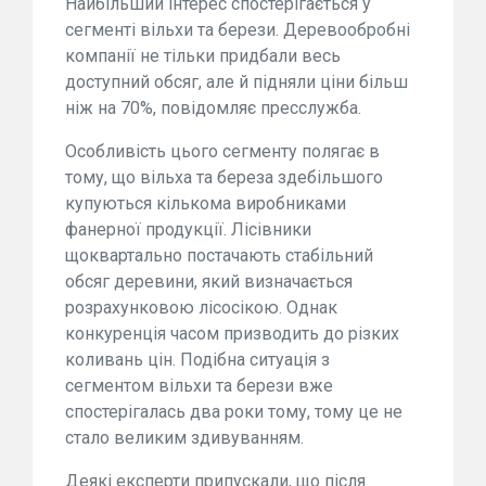
Найбільший інтерес спостерігається у
сегменті вільхи та берези. Деревообробні
компанії не тільки придбали весь
доступний обсяг, але й підняли ціни більш
ніж на 70%, повідомляє пресслужба.
Особливість цього сегменту полягає в
тому, що вільха та береза здебільшого
купуються кількома виробниками
фанерної продукції. Лісівники
щоквартально постачають стабільний
обсяг деревини, який визначається
розрахунковою лісосікою. Однак
конкуренція часом призводить до різких
коливань цін. Подібна ситуація з
сегментом вільхи та берези вже
спостерігалась два роки тому, тому це не
стало великим здивуванням.
Деякі експерти припускали, що після