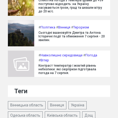
Спекотна погода з температурами до +39°
поступово відходить: на Україну
насуваються грози, град та шквали вітру
до 20 м/с.
#
Політика
#
Вінниця
#
Тероризм
Сьогодні вшановуйте Дмитра та Антона.
Історичні події та обмеження 7 серпня - 20
хвилин.
#
Навколишнє середовище
#
Погода
#
Вітер
Контраст температур і жовтий рівень
небезпеки: які сюрпризи підготувала
погода на 7 серпня.
Теги
Вінницька область
Вінниця
Україна
Одеська область
Київська область
Дощ