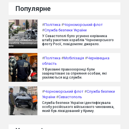
Популярне
#
Політика
#
Чорноморський флот
#
Служба безпеки України
У Севастополі було усунено керівника
штабу ракетних кораблів Чорноморського
флоту Росії, повідомляє джерело.
#
Політика
#
Мобілізація
#
Чернівецька
область
У Буковині правоохоронці були
заарештовані за сприяння особам, які
ухиляються від служби.
#
Чорноморський флот
#
Служба безпеки
України
#
Севастополь
Служба безпеки України ідентифікувала
особу російського військового чиновника,
який був ліквідований у Криму.