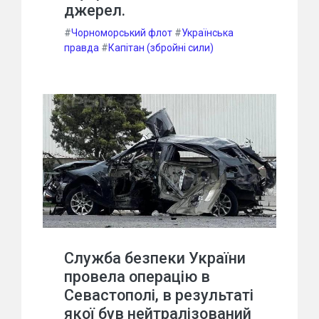
джерел.
#
Чорноморський флот
#
Українська
правда
#
Капітан (збройні сили)
Служба безпеки України
провела операцію в
Севастополі, в результаті
якої був нейтралізований