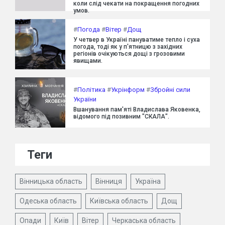
коли слід чекати на покращення погодних
умов.
#
Погода
#
Вітер
#
Дощ
У четвер в Україні пануватиме тепло і суха
погода, тоді як у п'ятницю з західних
регіонів очікуються дощі з грозовими
явищами.
#
Політика
#
Укрінформ
#
Збройні сили
України
Вшанування пам'яті Владислава Яковенка,
відомого під позивним "СКАЛА".
Теги
Вінницька область
Вінниця
Україна
Одеська область
Київська область
Дощ
Опади
Київ
Вітер
Черкаська область