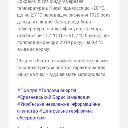
Зокрема, після обіду 9 березня
температура в Києві піднялася до +20 °C,
що на 2,7 °C перевищує значення 1920 року
для цього ж дня. Середньодобова
температура також зафіксувала рекорд,
становлячи 11,2 °C. Це на 0,7 °C більше, ніж
попередній рекорд 2019 року, і на 9,4 °C
вище за норму.
"Згідно з багаторічними спостереженнями,
така температура повітря характерна для
кінця квітня," - відзначають метеорологи.
#
Повітря
#
Теплова енергія
#
Срезневський Борис Ізмаїлович
#
Українське незалежне інформаційне
агентство
#
Центральна геофізична
обсерваторія