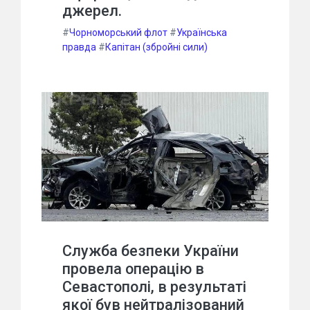
джерел.
#
Чорноморський флот
#
Українська
правда
#
Капітан (збройні сили)
Служба безпеки України
провела операцію в
Севастополі, в результаті
якої був нейтралізований