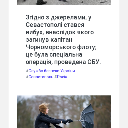
Згідно з джерелами, у
Севастополі стався
вибух, внаслідок якого
загинув капітан
Чорноморського флоту;
це була спеціальна
операція, проведена СБУ.
#
Служба безпеки України
#
Севастополь
#
Росія