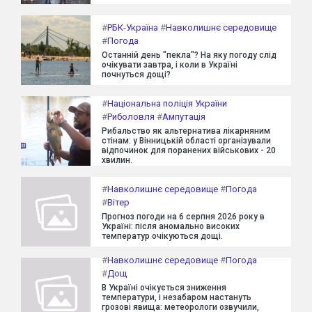
#
РБК-Україна
#
Навколишнє середовище
#
Погода
Останній день "пекла"? На яку погоду слід
очікувати завтра, і коли в Україні
почнуться дощі?
#
Національна поліція України
#
Риболовля
#
Ампутація
Рибальство як альтернатива лікарняним
стінам: у Вінницькій області організували
відпочинок для поранених військових - 20
хвилин.
#
Навколишнє середовище
#
Погода
#
Вітер
Прогноз погоди на 6 серпня 2026 року в
Україні: після аномально високих
температур очікуються дощі.
#
Навколишнє середовище
#
Погода
#
Дощ
В Україні очікується зниження
температури, і незабаром настануть
грозові явища: метеорологи озвучили,