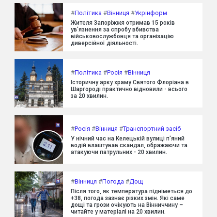
#
Політика
#
Вінниця
#
Укрінформ
Жителя Запоріжжя отримав 15 років
ув'язнення за спробу вбивства
військовослужбовця та організацію
диверсійної діяльності.
#
Політика
#
Росія
#
Вінниця
Історичну арку храму Святого Флоріана в
Шаргороді практично відновили - всього
за 20 хвилин.
#
Росія
#
Вінниця
#
Транспортний засіб
У нічний час на Келецькій вулиці п'яний
водій влаштував скандал, ображаючи та
атакуючи патрульних - 20 хвилин.
#
Вінниця
#
Погода
#
Дощ
Після того, як температура підніметься до
+38, погода зазнає різких змін. Які саме
дощі та грози очікують на Вінниччину –
читайте у матеріалі на 20 хвилин.