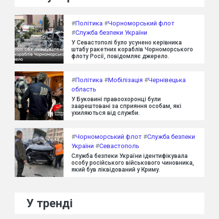
#
Політика
#
Чорноморський флот
#
Служба безпеки України
У Севастополі було усунено керівника
штабу ракетних кораблів Чорноморського
флоту Росії, повідомляє джерело.
#
Політика
#
Мобілізація
#
Чернівецька
область
У Буковині правоохоронці були
заарештовані за сприяння особам, які
ухиляються від служби.
#
Чорноморський флот
#
Служба безпеки
України
#
Севастополь
Служба безпеки України ідентифікувала
особу російського військового чиновника,
який був ліквідований у Криму.
У тренді