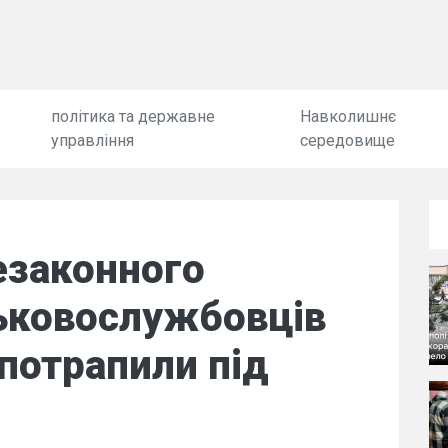
політика та державне
Навколишнє
управління
середовище
езаконного
ськовослужбовців
 потрапили під