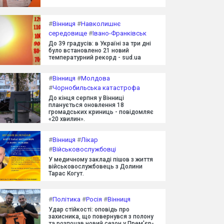
#
Вінниця
#
Навколишнє
середовище
#
Івано-Франківськ
До 39 градусів: в Україні за три дні
було встановлено 21 новий
температурний рекорд - sud.ua
#
Вінниця
#
Молдова
#
Чорнобильська катастрофа
До кінця серпня у Вінниці
планується оновлення 18
громадських криниць - повідомляє
«20 хвилин».
#
Вінниця
#
Лікар
#
Військовослужбовці
У медичному закладі пішов з життя
військовослужбовець з Долини
Тарас Когут.
#
Політика
#
Росія
#
Вінниця
Удар стійкості: оповідь про
захисника, що повернувся з полону
та розпочав новий сезон у Прем'єр-