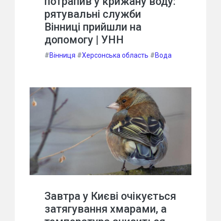
потрапив у крижану воду:
рятувальні служби
Вінниці прийшли на
допомогу | УНН
#
Вінниця
#
Херсонська область
#
Вода
Завтра у Києві очікується
затягування хмарами, а