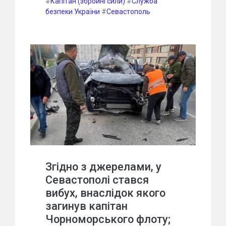
#
Капітан (збройні сили)
#
Служба
безпеки України
#
Севастополь
Згідно з джерелами, у
Севастополі стався
вибух, внаслідок якого
загинув капітан
Чорноморського флоту;