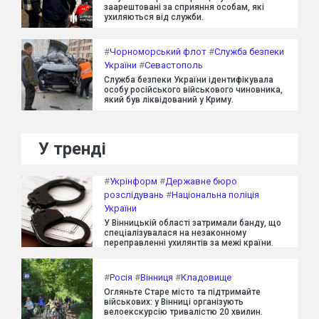
заарештовані за сприяння особам, які
ухиляються від служби.
#
Чорноморський флот
#
Служба безпеки
України
#
Севастополь
Служба безпеки України ідентифікувала
особу російського військового чиновника,
який був ліквідований у Криму.
У тренді
#
Укрінформ
#
Державне бюро
розслідувань
#
Національна поліція
України
У Вінницькій області затримали банду, що
спеціалізувалася на незаконному
переправленні ухилянтів за межі країни.
#
Росія
#
Вінниця
#
Кладовище
Огляньте Старе місто та підтримайте
військових: у Вінниці організують
велоекскурсію тривалістю 20 хвилин.