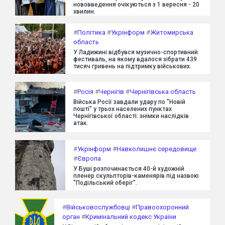
нововведення очікуються з 1 вересня - 20
хвилин.
#
Політика
#
Укрінформ
#
Житомирська
область
У Ладижині відбувся музично-спортивний
фестиваль, на якому вдалося зібрати 439
тисяч гривень на підтримку військових.
#
Росія
#
Чернігів
#
Чернігівська область
Війська Росії завдали удару по "Новій
пошті" у трьох населених пунктах
Чернігівської області: знімки наслідків
атак.
#
Укрінформ
#
Навколишнє середовище
#
Європа
У Буші розпочинається 40-й художній
пленер скульпторів-каменярів під назвою
"Подільський оберіг".
#
Військовослужбовці
#
Правоохоронний
орган
#
Кримінальний кодекс України