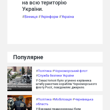
на всю територію
України.
#
Вінниця
#
Укрінформ
#
Україна
Популярне
#
Політика
#
Чорноморський флот
#
Служба безпеки України
У Севастополі було усунено керівника
штабу ракетних кораблів Чорноморського
флоту Росії, повідомляє джерело.
#
Політика
#
Мобілізація
#
Чернівецька
область
У Буковині правоохоронці були