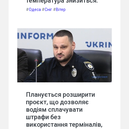
температура знизиться.
#
Одеса
#
Сніг
#
Вітер
Планується розширити
проєкт, що дозволяє
водіям сплачувати
штрафи без
використання терміналів,