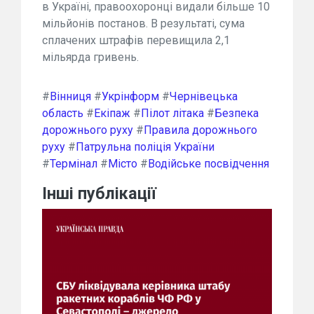
в Україні, правоохоронці видали більше 10
мільйонів постанов. В результаті, сума
сплачених штрафів перевищила 2,1
мільярда гривень.
#
Вінниця
#
Укрінформ
#
Чернівецька
область
#
Екіпаж
#
Пілот літака
#
Безпека
дорожнього руху
#
Правила дорожнього
руху
#
Патрульна поліція України
#
Термінал
#
Місто
#
Водійське посвідчення
Інші публікації