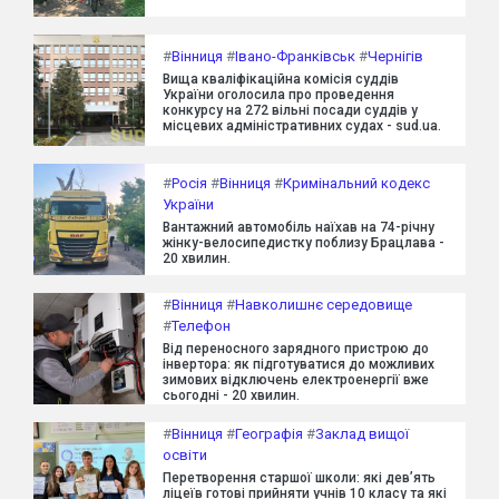
#
Вінниця
#
Івано-Франківськ
#
Чернігів
Вища кваліфікаційна комісія суддів
України оголосила про проведення
конкурсу на 272 вільні посади суддів у
місцевих адміністративних судах - sud.ua.
#
Росія
#
Вінниця
#
Кримінальний кодекс
України
Вантажний автомобіль наїхав на 74-річну
жінку-велосипедистку поблизу Брацлава -
20 хвилин.
#
Вінниця
#
Навколишнє середовище
#
Телефон
Від переносного зарядного пристрою до
інвертора: як підготуватися до можливих
зимових відключень електроенергії вже
сьогодні - 20 хвилин.
#
Вінниця
#
Географія
#
Заклад вищої
освіти
Перетворення старшої школи: які дев’ять
ліцеїв готові прийняти учнів 10 класу та які