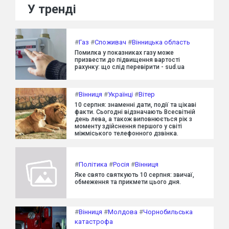
У тренді
#
Газ
#
Споживач
#
Вінницька область
Помилка у показниках газу може
призвести до підвищення вартості
рахунку: що слід перевірити - sud.ua
#
Вінниця
#
Українці
#
Вітер
10 серпня: знаменні дати, події та цікаві
факти. Сьогодні відзначають Всесвітній
день лева, а також виповнюється рік з
моменту здійснення першого у світі
міжміського телефонного дзвінка.
#
Політика
#
Росія
#
Вінниця
Яке свято святкують 10 серпня: звичаї,
обмеження та прикмети цього дня.
#
Вінниця
#
Молдова
#
Чорнобильська
катастрофа