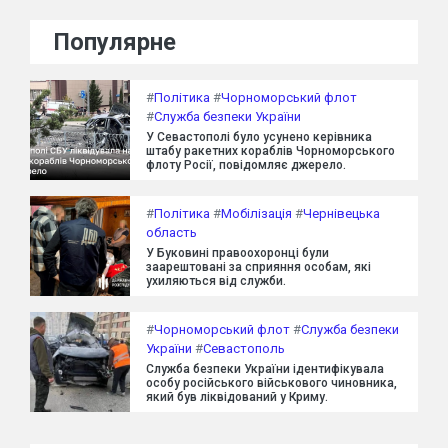
Популярне
#
Політика
#
Чорноморський флот
#
Служба безпеки України
У Севастополі було усунено керівника
штабу ракетних кораблів Чорноморського
флоту Росії, повідомляє джерело.
#
Політика
#
Мобілізація
#
Чернівецька
область
У Буковині правоохоронці були
заарештовані за сприяння особам, які
ухиляються від служби.
#
Чорноморський флот
#
Служба безпеки
України
#
Севастополь
Служба безпеки України ідентифікувала
особу російського військового чиновника,
який був ліквідований у Криму.