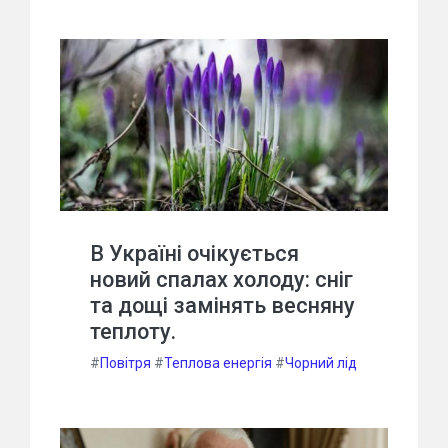
В Україні очікується
новий спалах холоду: сніг
та дощі замінять весняну
теплоту.
#
Повітря
#
Теплова енергія
#
Чорний лід