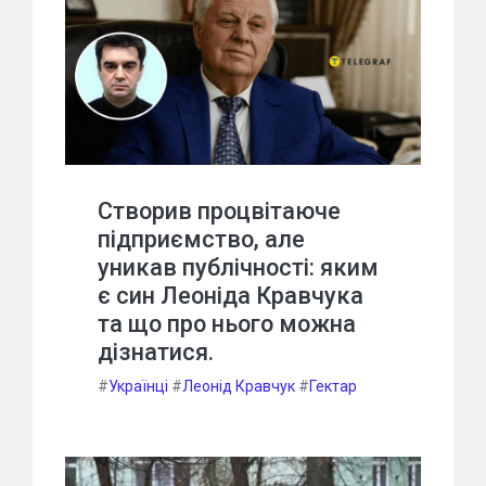
Створив процвітаюче
підприємство, але
уникав публічності: яким
є син Леоніда Кравчука
та що про нього можна
дізнатися.
#
Українці
#
Леонід Кравчук
#
Гектар