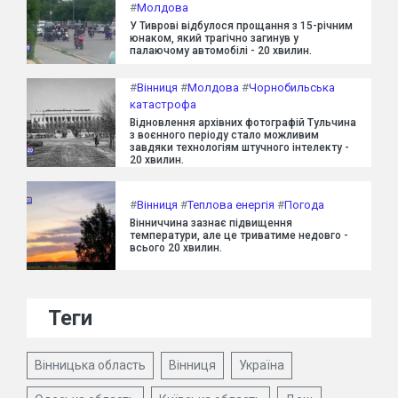
#
Молдова
У Тиврові відбулося прощання з 15-річним
юнаком, який трагічно загинув у
палаючому автомобілі - 20 хвилин.
#
Вінниця
#
Молдова
#
Чорнобильська
катастрофа
Відновлення архівних фотографій Тульчина
з воєнного періоду стало можливим
завдяки технологіям штучного інтелекту -
20 хвилин.
#
Вінниця
#
Теплова енергія
#
Погода
Вінниччина зазнає підвищення
температури, але це триватиме недовго -
всього 20 хвилин.
Теги
Вінницька область
Вінниця
Україна