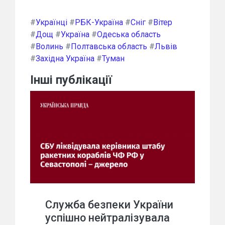
#
Українці
#
РБК-Україна
#
Сніг
#
Вітер
#
Дощ
#
Україна
#
Одеська область
#
Волинь
#
Полтавська область
#
Львів
#
Західна Україна
#
Туман
Інші публікації
Служба безпеки України
успішно нейтралізувала