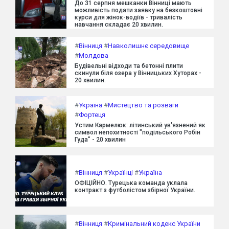
До 31 серпня мешканки Вінниці мають
можливість подати заявку на безкоштовні
курси для жінок-водіїв - тривалість
навчання складає 20 хвилин.
#
Вінниця
#
Навколишнє середовище
#
Молдова
Будівельні відходи та бетонні плити
скинули біля озера у Вінницьких Хуторах -
20 хвилин.
#
Україна
#
Мистецтво та розваги
#
Фортеця
Устим Кармелюк: літинський ув'язнений як
символ непохитності "подільського Робін
Гуда" - 20 хвилин
#
Вінниця
#
Українці
#
Україна
ОФІЦІЙНО. Турецька команда уклала
контракт з футболістом збірної України.
#
Вінниця
#
Кримінальний кодекс України