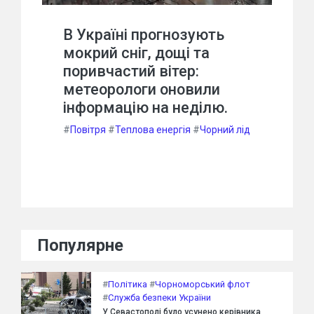
В Україні прогнозують
мокрий сніг, дощі та
поривчастий вітер:
метеорологи оновили
інформацію на неділю.
#
Повітря
#
Теплова енергія
#
Чорний лід
Популярне
#
Політика
#
Чорноморський флот
#
Служба безпеки України
У Севастополі було усунено керівника