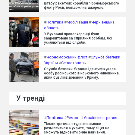
штабу ракетних кораблів Чорноморського
флоту Росії, повідомляє джерело.
#
Політика
#
Мобілізація
#
Чернівецька
область
У Буковині правоохоронці були
заарештовані за сприяння особам, які
ухиляються від служби.
#
Чорноморський флот
#
Служба безпеки
України
#
Севастополь
Служба безпеки України ідентифікувала
особу російського військового чиновника,
який був ліквідований у Криму.
У тренді
#
Політика
#
Ремонт
#
Українська гривня
Тільки третина студентів зможе
розміститися в укритті, тому ліцеї не
зможуть відновити очне навчання.