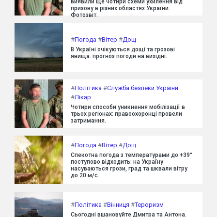
виявили ще чотири схеми ухилення від
призову в різних областях України.
Фотозвіт.
#
Погода
#
Вітер
#
Дощ
В Україні очікуються дощі та грозові
явища: прогноз погоди на вихідні.
#
Політика
#
Служба безпеки України
#
Лікар
Чотири способи уникнення мобілізації в
трьох регіонах: правоохоронці провели
затримання.
#
Погода
#
Вітер
#
Дощ
Спекотна погода з температурами до +39°
поступово відходить: на Україну
насуваються грози, град та шквали вітру
до 20 м/с.
#
Політика
#
Вінниця
#
Тероризм
Сьогодні вшановуйте Дмитра та Антона.