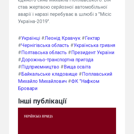
став жертвою серйозної автомобільної
аварії і наразі перебуває в шлюбі з "Місіс
Україна-2019".
#
Українці
#
Леонід Кравчук
#
Гектар
#
Чернігівська область
#
Українська гривня
#
Полтавська область
#
Президент України
#
Дорожньо-транспортна пригода
#
Підприємництво
#
Вища освіта
#
Байкальське кладовище
#
Поплавський
Михайло Михайлович
#
ФК "Нафком
Бровари
Інші публікації