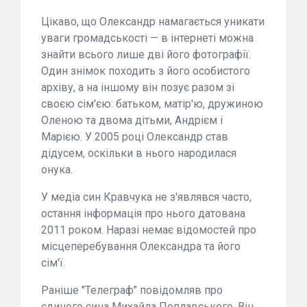
Цікаво, що Олександр намагається уникати
уваги громадськості — в інтернеті можна
знайти всього лише дві його фотографії.
Один знімок походить з його особистого
архіву, а на іншому він позує разом зі
своєю сім'єю: батьком, матір'ю, дружиною
Оленою та двома дітьми, Андрієм і
Марією. У 2005 році Олександр став
дідусем, оскільки в нього народилася
онука.
У медіа син Кравчука не з'являвся часто,
остання інформація про нього датована
2011 роком. Наразі немає відомостей про
місцеперебування Олександра та його
сім'ї.
Раніше "Телеграф" повідомляв про
єдиного сина Михайла Поплавського. Він