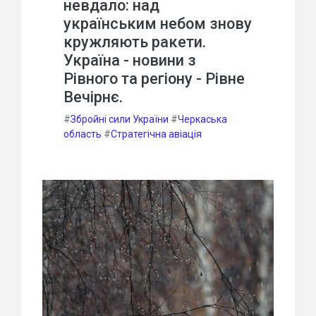
невдало: над
українським небом знову
кружляють ракети.
Україна - новини з
Рівного та регіону - Рівне
Вечірнє.
#
Збройні сили України
#
Черкаська
область
#
Стратегічна авіація