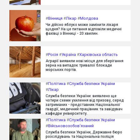
#
Вінниця
#
Лікар
#
Молдова
Чи дійсно яблуко може замінити лікаря
щодня? На це питання відповіли медичні
фахівці з Вінниці - 20 хвилин.
#
Росія
#
Україна
#
Харківська область
Аграрії виявили нові місця для зберігання
зерна на випадок тривалої блокади
морських портів.
#
Політика
#
Служба безпеки України
#
Лікар
Служба безпеки України: виявлено ще
чотири схеми ухилення від призову, серед
затриманих - представник Національної
гвардії, медичний працівник та завідувач
кафедри університету.
#
Політика
#
Служба безпеки України
#
Військовозобов'язаний
Служба безпеки України, Державне бюро
розслідувань та Національна поліція