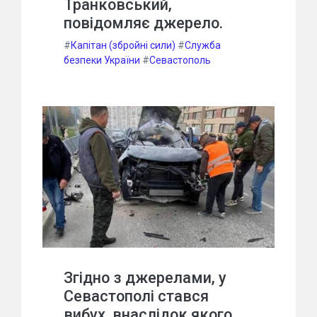
Транковський,
повідомляє джерело.
#
Капітан (збройні сили)
#
Служба
безпеки України
#
Севастополь
Згідно з джерелами, у
Севастополі стався
вибух, внаслідок якого