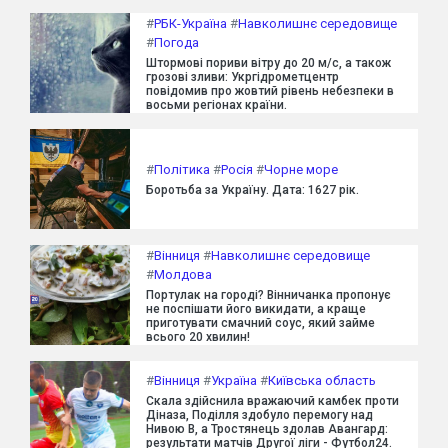
#
РБК-Україна
#
Навколишнє середовище
#
Погода
Штормові пориви вітру до 20 м/с, а також
грозові зливи: Укргідрометцентр
повідомив про жовтий рівень небезпеки в
восьми регіонах країни.
#
Політика
#
Росія
#
Чорне море
Боротьба за Україну. Дата: 1627 рік.
#
Вінниця
#
Навколишнє середовище
#
Молдова
Портулак на городі? Вінничанка пропонує
не поспішати його викидати, а краще
приготувати смачний соус, який займе
всього 20 хвилин!
#
Вінниця
#
Україна
#
Київська область
Скала здійснила вражаючий камбек проти
Діназа, Поділля здобуло перемогу над
Нивою В, а Тростянець здолав Авангард:
результати матчів Другої ліги - Футбол24.