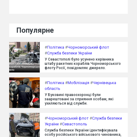
Популярне
#
Політика
#
Чорноморський флот
#
Служба безпеки України
У Севастополі було усунено керівника
штабу ракетних кораблів Чорноморського
флоту Росії, повідомляє джерело.
#
Політика
#
Мобілізація
#
Чернівецька
область
У Буковині правоохоронці були
заарештовані за сприяння особам, які
ухиляються від служби.
#
Чорноморський флот
#
Служба безпеки
України
#
Севастополь
Служба безпеки України ідентифікувала
особу російського військового чиновника,