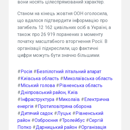
вони носять цілеспрямований характер.
Станом на кінець жовтня ООН оголосила,
що вдалося підтвердити інформацію про
загибель 12 162 цивільних осіб в Україні, а
також про 26 919 поранених з моменту
початку масштабного вторгнення Росії. В
організації підкреслили, що фактичні
цифри можуть бути значно більшими.
#
Росія
#
Безпілотний літальний апарат
#
Київська область
#
Миколаївська область
#
Міський голова
#
Рівненська область
#
Дніпровський район, Київ
#
Інфраструктура
#
Миколаїв
#
Електрична
енергія
#
Протиповітряна оборона
#
Дитячий садок
#
Луцьк
#
Рівненський
район
#
Озброєння
#
Тролейбус
#
Сергій
Попко
#
Дарницький район
#
Організація