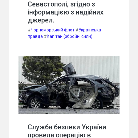
Севастополі, згідно з
інформацією з надійних
джерел.
#
Чорноморський флот
#
Українська
правда
#
Капітан (збройні сили)
Служба безпеки України
провела операцію в