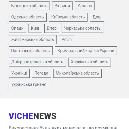
Вінницька область
Вінниця
Україна
Одеська область
Київська область
Дощ
Опади
Київ
Вітер
Черкаська область
Житомирська область
Росія
Полтавська область
Кримінальний кодекс України
Дніпропетровська область
Харківська область
Українці
Погода
Миколаївська область
Українська гривня
VICHE
NEWS
Використання будь-яких матеріалів, що розміщені