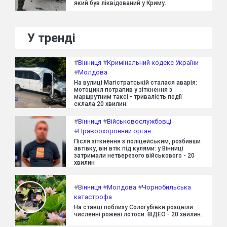
який був ліквідований у Криму.
У тренді
#
Вінниця
#
Кримінальний кодекс України
#
Молдова
На вулиці Магістратській сталася аварія:
мотоцикл потрапив у зіткнення з
маршрутним таксі - тривалість події
склала 20 хвилин.
#
Вінниця
#
Військовослужбовці
#
Правоохоронний орган
Після зіткнення з поліцейським, розбивши
автівку, він втік під кулями: у Вінниці
затримали нетверезого військового - 20
хвилин
#
Вінниця
#
Молдова
#
Чорнобильська
катастрофа
На ставці поблизу Сологубівки розцвіли
численні рожеві лотоси. ВІДЕО - 20 хвилин.