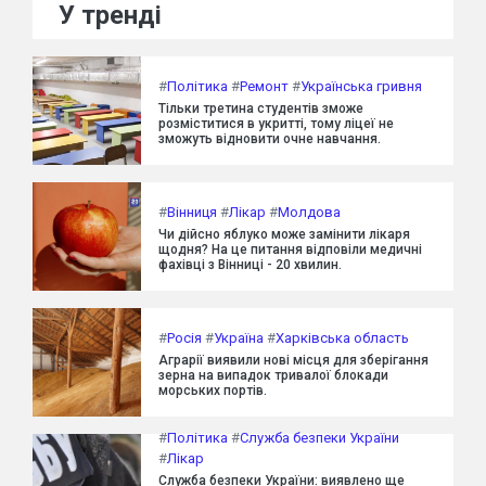
У тренді
#
Політика
#
Ремонт
#
Українська гривня
Тільки третина студентів зможе
розміститися в укритті, тому ліцеї не
зможуть відновити очне навчання.
#
Вінниця
#
Лікар
#
Молдова
Чи дійсно яблуко може замінити лікаря
щодня? На це питання відповіли медичні
фахівці з Вінниці - 20 хвилин.
#
Росія
#
Україна
#
Харківська область
Аграрії виявили нові місця для зберігання
зерна на випадок тривалої блокади
морських портів.
#
Політика
#
Служба безпеки України
#
Лікар
Служба безпеки України: виявлено ще