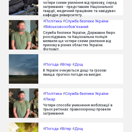
чотири схеми ухилення від призову, серед
затриманих - представник Національної
гвардії, медичний працівник та завідувач
кафедри університету.
#
Політика
#
Служба безпеки України
#
Військовозобов'язаний
Служба безпеки України, Державне бюро
розслідувань та Національна поліція
виявили ще чотири схеми ухилення від
призову в різних областях України.
Фотозвіт.
#
Погода
#
Вітер
#
Дощ
В Україні очікуються дощі та грозові
явища: прогноз погоди на вихідні.
#
Політика
#
Служба безпеки України
#
Лікар
Чотири способи уникнення мобілізації в
трьох регіонах: правоохоронці провели
затримання.
#
Погода
#
Вітер
#
Дощ