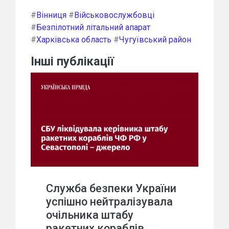
#
Вінниця
#
Військовослужбовці
#
Безпілотний літальний апарат
#
Харківська область
#
Чугуївський район
Інші публікації
Служба безпеки України
успішно нейтралізувала
очільника штабу
ракетних кораблів