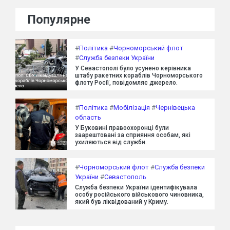
Популярне
#
Політика
#
Чорноморський флот
#
Служба безпеки України
У Севастополі було усунено керівника
штабу ракетних кораблів Чорноморського
флоту Росії, повідомляє джерело.
#
Політика
#
Мобілізація
#
Чернівецька
область
У Буковині правоохоронці були
заарештовані за сприяння особам, які
ухиляються від служби.
#
Чорноморський флот
#
Служба безпеки
України
#
Севастополь
Служба безпеки України ідентифікувала
особу російського військового чиновника,
який був ліквідований у Криму.