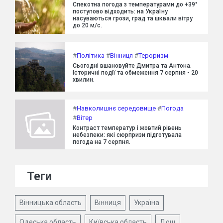
Спекотна погода з температурами до +39°
поступово відходить: на Україну
насуваються грози, град та шквали вітру
до 20 м/с.
#
Політика
#
Вінниця
#
Тероризм
Сьогодні вшановуйте Дмитра та Антона.
Історичні події та обмеження 7 серпня - 20
хвилин.
#
Навколишнє середовище
#
Погода
#
Вітер
Контраст температур і жовтий рівень
небезпеки: які сюрпризи підготувала
погода на 7 серпня.
Теги
Вінницька область
Вінниця
Україна
Одеська область
Київська область
Дощ