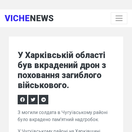
VICHE
NEWS
У Харківській області
був вкрадений дрон з
поховання загиблого
військового.
З могили солдата в Чугуївському районі
було вкрадено пам'ятний надгробок.
У Чугуївському районі на Харківщині