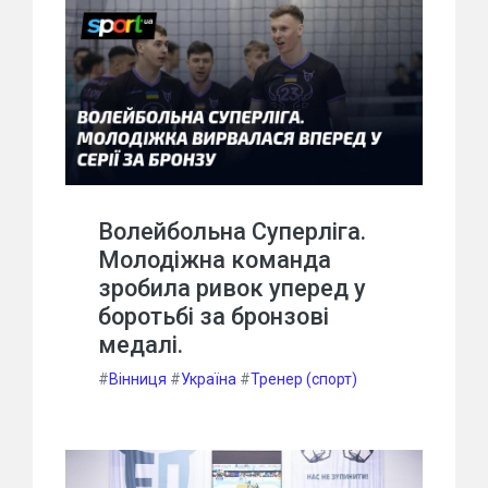
Волейбольна Суперліга.
Молодіжна команда
зробила ривок уперед у
боротьбі за бронзові
медалі.
#
Вінниця
#
Україна
#
Тренер (спорт)