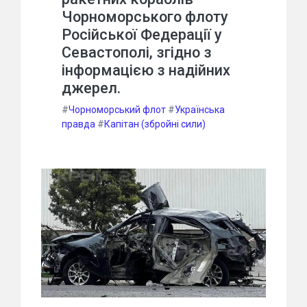
Чорноморського флоту
Російської Федерації у
Севастополі, згідно з
інформацією з надійних
джерел.
#
Чорноморський флот
#
Українська
правда
#
Капітан (збройні сили)