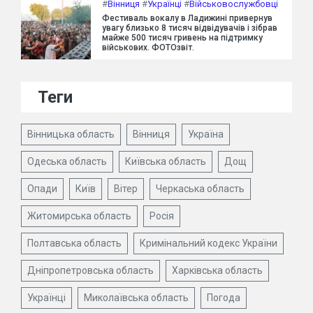
#
Вінниця
#
Українці
#
Військовослужбовці
Фестиваль вокалу в Ладижині привернув
увагу близько 8 тисяч відвідувачів і зібрав
майже 500 тисяч гривень на підтримку
військових. ФОТОзвіт.
Теги
Вінницька область
Вінниця
Україна
Одеська область
Київська область
Дощ
Опади
Київ
Вітер
Черкаська область
Житомирська область
Росія
Полтавська область
Кримінальний кодекс України
Дніпропетровська область
Харківська область
Українці
Миколаївська область
Погода