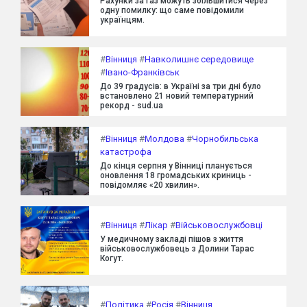
Рахунки за газ можуть збільшитися через
одну помилку: що саме повідомили
українцям.
#
Вінниця
#
Навколишнє середовище
#
Івано-Франківськ
До 39 градусів: в Україні за три дні було
встановлено 21 новий температурний
рекорд - sud.ua
#
Вінниця
#
Молдова
#
Чорнобильська
катастрофа
До кінця серпня у Вінниці планується
оновлення 18 громадських криниць -
повідомляє «20 хвилин».
#
Вінниця
#
Лікар
#
Військовослужбовці
У медичному закладі пішов з життя
військовослужбовець з Долини Тарас
Когут.
#
Політика
#
Росія
#
Вінниця