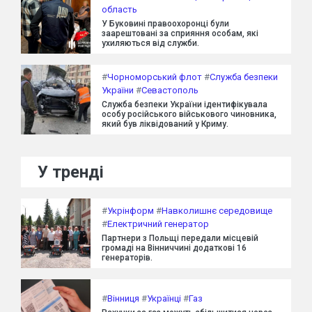
область
У Буковині правоохоронці були
заарештовані за сприяння особам, які
ухиляються від служби.
#
Чорноморський флот
#
Служба безпеки
України
#
Севастополь
Служба безпеки України ідентифікувала
особу російського військового чиновника,
який був ліквідований у Криму.
У тренді
#
Укрінформ
#
Навколишнє середовище
#
Електричний генератор
Партнери з Польщі передали місцевій
громаді на Вінниччині додаткові 16
генераторів.
#
Вінниця
#
Українці
#
Газ