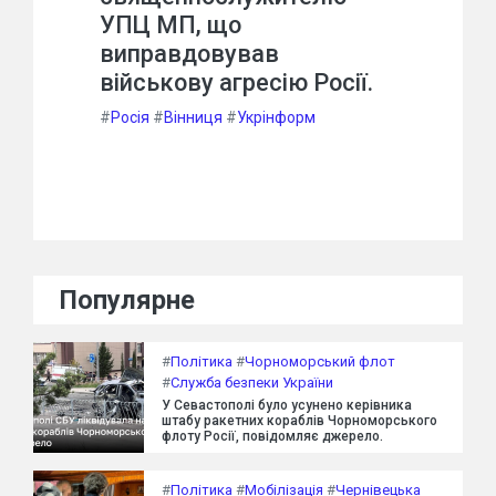
УПЦ МП, що
виправдовував
військову агресію Росії.
#
Росія
#
Вінниця
#
Укрінформ
Популярне
#
Політика
#
Чорноморський флот
#
Служба безпеки України
У Севастополі було усунено керівника
штабу ракетних кораблів Чорноморського
флоту Росії, повідомляє джерело.
#
Політика
#
Мобілізація
#
Чернівецька