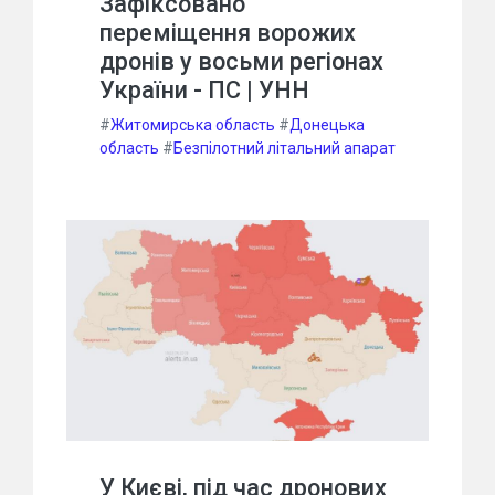
Зафіксовано
переміщення ворожих
дронів у восьми регіонах
України - ПС | УНН
#
Житомирська область
#
Донецька
область
#
Безпілотний літальний апарат
У Києві, під час дронових