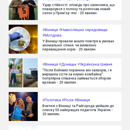
Удар стійкості: оповідь про захисника, що
повернувся з полону та розпочав новий
сезон у Прем'єр-лізі - 20 хвилин
#
Вінниця
#
Навколишнє середовище
#
Молдова
У Вінниці провели аналіз повітря в умовах
аномальної спеки: чи виявлено
перевищення норм - 20 хвилин.
#
Вінниця
#
Донецьк
#
Українська гривня
"Після бойових поранень він захворів, і я
вирішила сісти за кермо комбайна":
популярна співачка займається збором
врожаю - 20 хвилин.
#
Політика
#
Росія
#
Вінниця
Вчителі з Вінниці та Райгорода увійшли до
списку 50 найкращих педагогів України -
20 хвилин.