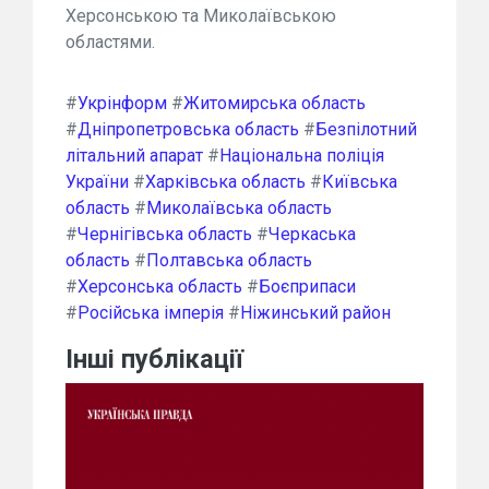
Херсонською та Миколаївською
областями.
#
Укрінформ
#
Житомирська область
#
Дніпропетровська область
#
Безпілотний
літальний апарат
#
Національна поліція
України
#
Харківська область
#
Київська
область
#
Миколаївська область
#
Чернігівська область
#
Черкаська
область
#
Полтавська область
#
Херсонська область
#
Боєприпаси
#
Російська імперія
#
Ніжинський район
Інші публікації