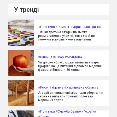
У тренді
#
Політика
#
Ремонт
#
Українська гривня
Тільки третина студентів зможе
розміститися в укритті, тому ліцеї не
зможуть відновити очне навчання.
#
Вінниця
#
Лікар
#
Молдова
Чи дійсно яблуко може замінити лікаря
щодня? На це питання відповіли медичні
фахівці з Вінниці - 20 хвилин.
#
Росія
#
Україна
#
Харківська область
Аграрії виявили нові місця для зберігання
зерна на випадок тривалої блокади
морських портів.
#
Політика
#
Служба безпеки України
#
Лікар