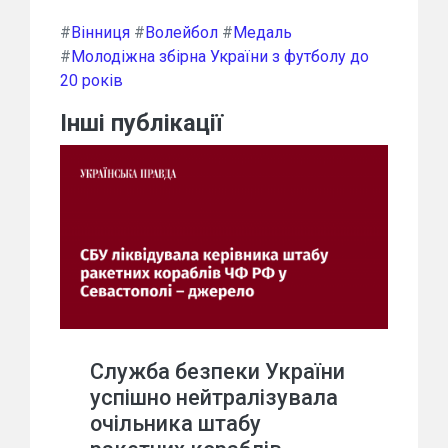
#
Вінниця
#
Волейбол
#
Медаль
#
Молодіжна збірна України з футболу до
20 років
Інші публікації
Служба безпеки України
успішно нейтралізувала
очільника штабу