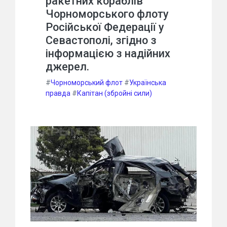
ракетних кораблів
Чорноморського флоту
Російської Федерації у
Севастополі, згідно з
інформацією з надійних
джерел.
#
Чорноморський флот
#
Українська
правда
#
Капітан (збройні сили)