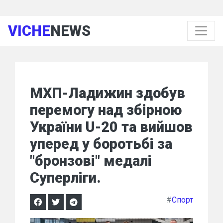
VICHE
NEWS
МХП-Ладижин здобув
перемогу над збірною
України U-20 та вийшов
уперед у боротьбі за
"бронзові" медалі
Суперліги.
#
Спорт