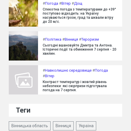
#
Погода
#
Вітер
#
Дощ
Спекотна погода з температурами до +39°
поступово відходить: на Україну
насуваються грози, град та шквали вітру
до 20 м/с.
#
Політика
#
Вінниця
#
Тероризм
Сьогодні вшановуйте Дмитра та Антона.
Історичні події та обмеження 7 серпня - 20
хвилин.
#
Навколишнє середовище
#
Погода
#
Вітер
Контраст температур і жовтий рівень
небезпеки: які сюрпризи підготувала
погода на 7 серпня.
Теги
Вінницька область
Вінниця
Україна