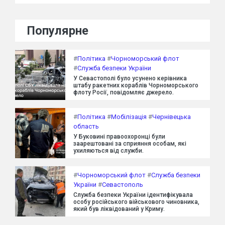
Популярне
#
Політика
#
Чорноморський флот
#
Служба безпеки України
У Севастополі було усунено керівника
штабу ракетних кораблів Чорноморського
флоту Росії, повідомляє джерело.
#
Політика
#
Мобілізація
#
Чернівецька
область
У Буковині правоохоронці були
заарештовані за сприяння особам, які
ухиляються від служби.
#
Чорноморський флот
#
Служба безпеки
України
#
Севастополь
Служба безпеки України ідентифікувала
особу російського військового чиновника,
який був ліквідований у Криму.