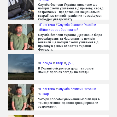
Служба безпеки України: виявлено ще
чотири схеми ухилення від призову, серед
затриманих - представник Національної
гвардії, медичний працівник та завідувач
кафедри університету.
#
Політика
#
Служба безпеки України
#
Військовозобов'язаний
Служба безпеки України, Державне бюро
розслідувань та Національна поліція
виявили ще чотири схеми ухилення від
призову в різних областях України.
Фотозвіт.
#
Погода
#
Вітер
#
Дощ
В Україні очікуються дощі та грозові
явища: прогноз погоди на вихідні.
#
Політика
#
Служба безпеки України
#
Лікар
Чотири способи уникнення мобілізації в
трьох регіонах: правоохоронці провели
затримання.