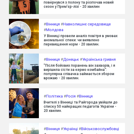
повернувся з полону та розпочав новий
сезон у Прем'єр-лізі - 20 хвилин
#
Вінниця
#
Навколишнє середовище
#
Молдова
У Вінниці провели аналіз повітря в умовах
аномальної спеки: чи виявлено
перевищення норм - 20 хвилин.
#
Вінниця
#
Донецьк
#
Українська гривня
"Після бойових поранень він захворів, і я
вирішила сісти за кермо комбайна":
популярна співачка займається збором
врожаю - 20 хвилин.
#
Політика
#
Росія
#
Вінниця
Вчителі з Вінниці та Райгорода увійшли до
списку 50 найкращих педагогів України -
20 хвилин.
#
Вінниця
#
Українці
#
Військовослужбовці