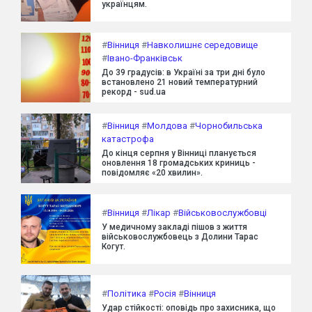
українцям.
#
Вінниця
#
Навколишнє середовище
#
Івано-Франківськ
До 39 градусів: в Україні за три дні було
встановлено 21 новий температурний
рекорд - sud.ua
#
Вінниця
#
Молдова
#
Чорнобильська
катастрофа
До кінця серпня у Вінниці планується
оновлення 18 громадських криниць -
повідомляє «20 хвилин».
#
Вінниця
#
Лікар
#
Військовослужбовці
У медичному закладі пішов з життя
військовослужбовець з Долини Тарас
Когут.
#
Політика
#
Росія
#
Вінниця
Удар стійкості: оповідь про захисника, що