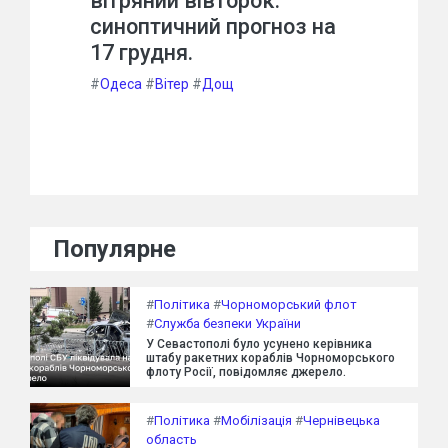
вітряний вівторок:
синоптичний прогноз на
17 грудня.
#
Одеса
#
Вітер
#
Дощ
Популярне
#
Політика
#
Чорноморський флот
#
Служба безпеки України
У Севастополі було усунено керівника
штабу ракетних кораблів Чорноморського
флоту Росії, повідомляє джерело.
#
Політика
#
Мобілізація
#
Чернівецька
область