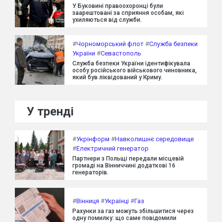
У Буковині правоохоронці були
заарештовані за сприяння особам, які
ухиляються від служби.
#
Чорноморський флот
#
Служба безпеки
України
#
Севастополь
Служба безпеки України ідентифікувала
особу російського військового чиновника,
який був ліквідований у Криму.
У тренді
#
Укрінформ
#
Навколишнє середовище
#
Електричний генератор
Партнери з Польщі передали місцевій
громаді на Вінниччині додаткові 16
генераторів.
#
Вінниця
#
Українці
#
Газ
Рахунки за газ можуть збільшитися через
одну помилку: що саме повідомили