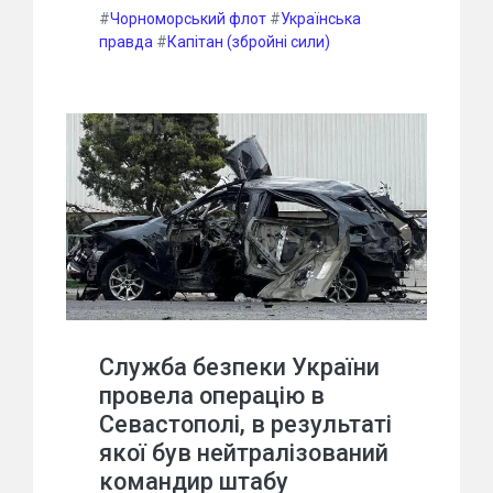
#
Чорноморський флот
#
Українська
правда
#
Капітан (збройні сили)
Служба безпеки України
провела операцію в
Севастополі, в результаті
якої був нейтралізований
командир штабу