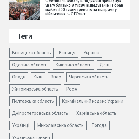
Фестиваль вокалу в Ладижині привернув
увагу близько 8 тисяч відвідувачів і зібрав
майже 500 тисяч гривень на підтримку
військових. ФОТОзвіт.
Теги
Вінницька область
Вінниця
Україна
Одеська область
Київська область
Дощ
Опади
Київ
Вітер
Черкаська область
Житомирська область
Росія
Полтавська область
Кримінальний кодекс України
Дніпропетровська область
Харківська область
Українці
Миколаївська область
Погода
Українська гривня