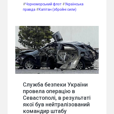
#
Чорноморський флот
#
Українська
правда
#
Капітан (збройні сили)
Служба безпеки України
провела операцію в
Севастополі, в результаті
якої був нейтралізований
командир штабу