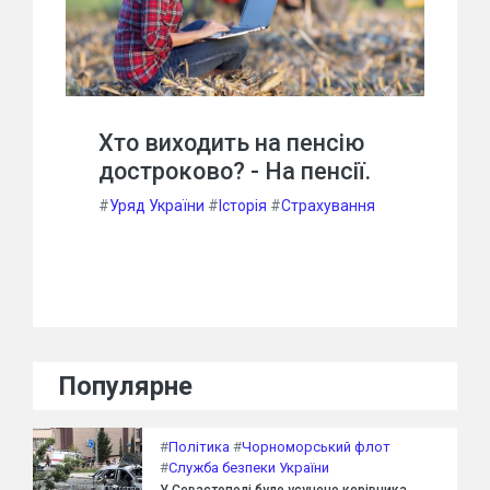
Хто виходить на пенсію
достроково? - На пенсії.
#
Уряд України
#
Історія
#
Страхування
Популярне
#
Політика
#
Чорноморський флот
#
Служба безпеки України
У Севастополі було усунено керівника