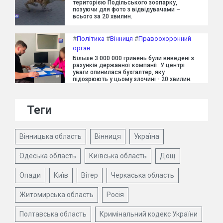
територією Подільського зоопарку,
позуючи для фото з відвідувачами –
всього за 20 хвилин.
#
Політика
#
Вінниця
#
Правоохоронний
орган
Більше 3 000 000 гривень були виведені з
рахунків державної компанії. У центрі
уваги опинилася бухгалтер, яку
підозрюють у цьому злочині - 20 хвилин.
Теги
Вінницька область
Вінниця
Україна
Одеська область
Київська область
Дощ
Опади
Київ
Вітер
Черкаська область
Житомирська область
Росія
Полтавська область
Кримінальний кодекс України