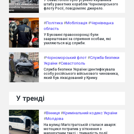
штабу ракетних кораблів Чорноморського
флоту Росії, повідомляє джерело.
#
Політика
#
Мобілізація
#
Чернівецька
область
У Буковині правоохоронці були
заарештовані за сприяння особам, які
ухиляються від служби.
#
Чорноморський флот
#
Служба безпеки
України
#
Севастополь
Служба безпеки України ідентифікувала
особу російського військового чиновника,
який був ліквідований у Криму.
У тренді
#
Вінниця
#
Кримінальний кодекс України
#
Молдова
На вулиці Магістратській сталася аварія:
мотоцикл потрапив у зіткнення з
маршрутним таксі - тривалість події