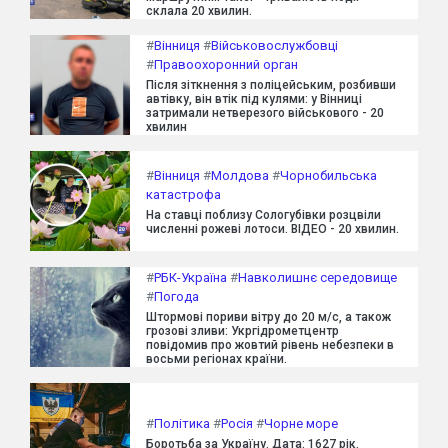
склала 20 хвилин.
#
Вінниця
#
Військовослужбовці
#
Правоохоронний орган
Після зіткнення з поліцейським, розбивши
автівку, він втік під кулями: у Вінниці
затримали нетверезого військового - 20
хвилин
#
Вінниця
#
Молдова
#
Чорнобильська
катастрофа
На ставці поблизу Сологубівки розцвіли
численні рожеві лотоси. ВІДЕО - 20 хвилин.
#
РБК-Україна
#
Навколишнє середовище
#
Погода
Штормові пориви вітру до 20 м/с, а також
грозові зливи: Укргідрометцентр
повідомив про жовтий рівень небезпеки в
восьми регіонах країни.
#
Політика
#
Росія
#
Чорне море
Боротьба за Україну. Дата: 1627 рік.