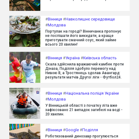
#
Вінниця
#
Навколишнє середовище
#
Молдова
Портулак на городі? Вінничанка пропонує
не поспішати його викидати, а краще
приготувати смачний соус, який займе
всього 20 хвилин!
#
Вінниця
#
Україна
#
Київська область
Скала здійснила вражаючий камбек проти
Діназа, Поділля здобуло перемогу над
Нивою В, а Тростянець здолав Авангард:
результати матчів Другої ліги - Футбол24.
#
Вінниця
#
Національна поліція України
#
Молдова
У Вінницькій області з початку літа вже
зафіксовано 21 випадок загибелі на воді -
20 хвилин.
#
Вінниця
#
Google
#
Поділля
Роботизований динозавр прогулюється