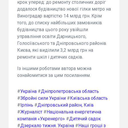
крок уперед: до ремонту столичних доріг
додалося будівництво нової гілки метро на
Виноградар вартістю 14 млрд грн. Крім
того, до списку найбільших замовників
будівництва цього року увійшли
управління освіти Дарницького,
Голосіївського та Дніпровського районів
Києва, які виділили 3,2 млрд грн на
ремонти шкіл і дитячих садків.
Із іншими роботами автора можна
ознайомитися за цим посиланням.
#
Україна
#
Дніпропетровська область
#
Збройні сили України
#
Київська область
#
Ірпінь
#
Дніпровський район, Київ
#
Журналіст
#
Національна енергетична
компанія «Укренерго»
#
Дитячий садок
#
Дзеркало тижня. Україна
#
Наші гроші з