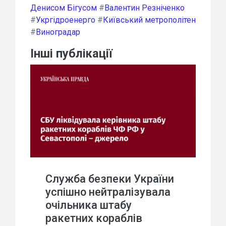
Денисом Бігусом
#
Валентин Резніченко
#
Укргідроенерго
#
Київський метрополітен
#
Виноградар
Інші публікації
Служба безпеки України
успішно нейтралізувала
очільника штабу
ракетних кораблів