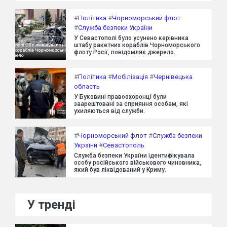
#
Політика
#
Чорноморський флот
#
Служба безпеки України
У Севастополі було усунено керівника
штабу ракетних кораблів Чорноморського
флоту Росії, повідомляє джерело.
#
Політика
#
Мобілізація
#
Чернівецька
область
У Буковині правоохоронці були
заарештовані за сприяння особам, які
ухиляються від служби.
#
Чорноморський флот
#
Служба безпеки
України
#
Севастополь
Служба безпеки України ідентифікувала
особу російського військового чиновника,
який був ліквідований у Криму.
У тренді