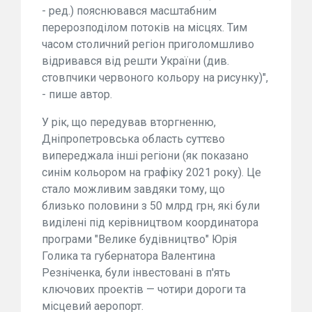
- ред.) пояснювався масштабним
перерозподілом потоків на місцях. Тим
часом столичний регіон приголомшливо
відривався від решти України (див.
стовпчики червоного кольору на рисунку)",
- пише автор.
У рік, що передував вторгненню,
Дніпропетровська область суттєво
випереджала інші регіони (як показано
синім кольором на графіку 2021 року). Це
стало можливим завдяки тому, що
близько половини з 50 млрд грн, які були
виділені під керівництвом координатора
програми "Велике будівництво" Юрія
Голика та губернатора Валентина
Резніченка, були інвестовані в п'ять
ключових проектів — чотири дороги та
місцевий аеропорт.