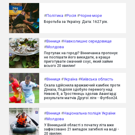
#
Політика
#
Росія
#
Чорне море
Боротьба за Україну. Дата: 1627 рік.
#
Вінниця
#
Навколишнє середовище
#
Молдова
Портулак на городі? Вінничанка пропонує
не поспішати його викидати, а краще
приготувати смачний соус, який займе
всього 20 хвилин!
#
Вінниця
#
Україна
#
Київська область
Скала здійснила вражаючий камбек проти
Діназа, Поділля здобуло перемогу над
Нивою В, а Тростянець здолав Авангард:
результати матчів Другої ліги - Футбол24.
#
Вінниця
#
Національна поліція України
#
Молдова
У Вінницькій області з початку літа вже
зафіксовано 21 випадок загибелі на воді -
20 хвилин.