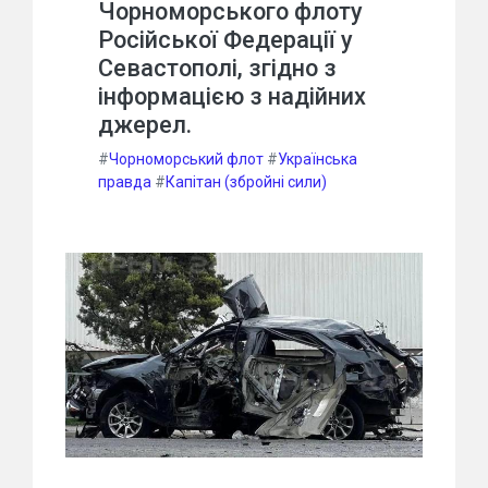
Чорноморського флоту
Російської Федерації у
Севастополі, згідно з
інформацією з надійних
джерел.
#
Чорноморський флот
#
Українська
правда
#
Капітан (збройні сили)