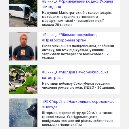
#
Вінниця
#
Кримінальний кодекс України
#
Молдова
На вулиці Магістратській сталася аварія:
мотоцикл потрапив у зіткнення з
маршрутним таксі - тривалість події
склала 20 хвилин.
#
Вінниця
#
Військовослужбовці
#
Правоохоронний орган
Після зіткнення з поліцейським, розбивши
автівку, він втік під кулями: у Вінниці
затримали нетверезого військового - 20
хвилин
#
Вінниця
#
Молдова
#
Чорнобильська
катастрофа
На ставці поблизу Сологубівки розцвіли
численні рожеві лотоси. ВІДЕО - 20 хвилин.
#
РБК-Україна
#
Навколишнє середовище
#
Погода
Штормові пориви вітру до 20 м/с, а також
грозові зливи: Укргідрометцентр
повідомив про жовтий рівень небезпеки в
восьми регіонах країни.