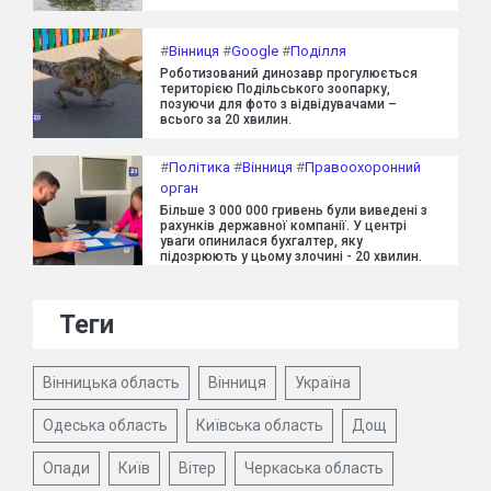
#
Вінниця
#
Google
#
Поділля
Роботизований динозавр прогулюється
територією Подільського зоопарку,
позуючи для фото з відвідувачами –
всього за 20 хвилин.
#
Політика
#
Вінниця
#
Правоохоронний
орган
Більше 3 000 000 гривень були виведені з
рахунків державної компанії. У центрі
уваги опинилася бухгалтер, яку
підозрюють у цьому злочині - 20 хвилин.
Теги
Вінницька область
Вінниця
Україна
Одеська область
Київська область
Дощ
Опади
Київ
Вітер
Черкаська область