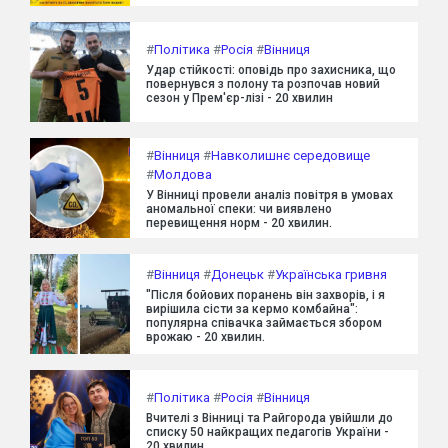
#
Політика
#
Росія
#
Вінниця
Удар стійкості: оповідь про захисника, що
повернувся з полону та розпочав новий
сезон у Прем'єр-лізі - 20 хвилин
#
Вінниця
#
Навколишнє середовище
#
Молдова
У Вінниці провели аналіз повітря в умовах
аномальної спеки: чи виявлено
перевищення норм - 20 хвилин.
#
Вінниця
#
Донецьк
#
Українська гривня
"Після бойових поранень він захворів, і я
вирішила сісти за кермо комбайна":
популярна співачка займається збором
врожаю - 20 хвилин.
#
Політика
#
Росія
#
Вінниця
Вчителі з Вінниці та Райгорода увійшли до
списку 50 найкращих педагогів України -
20 хвилин.