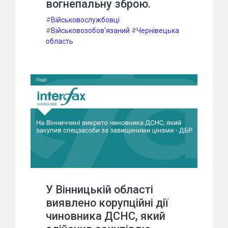
вогнепальну зброю.
#
Військовослужбовці
#
Військовозобов'язаний
#
Чернівецька
область
У Вінницькій області
виявлено корупційні дії
чиновника ДСНС, який