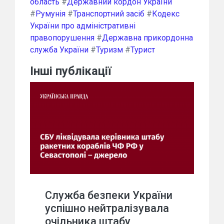
область
#
Державний кордон України
#
Румунія
#
Транспортний засіб
#
Кодекс
України про адміністративні
правопорушення
#
Державна прикордонна
служба України
#
Туризм
#
Турист
Інші публікації
Служба безпеки України
успішно нейтралізувала
очільника штабу