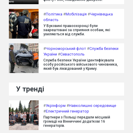
#
Політика
#
Мобілізація
#
Чернівецька
область
У Буковині правоохоронці були
заарештовані за сприяння особам, які
ухиляються від служби.
#
Чорноморський флот
#
Служба безпеки
України
#
Севастополь
Служба безпеки України ідентифікувала
особу російського військового чиновника,
який був ліквідований у Криму.
У тренді
#
Укрінформ
#
Навколишнє середовище
#
Електричний генератор
Партнери з Польщі передали місцевій
громаді на Вінниччині додаткові 16
генераторів.