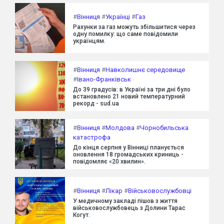
#
Вінниця
#
Українці
#
Газ
Рахунки за газ можуть збільшитися через
одну помилку: що саме повідомили
українцям.
#
Вінниця
#
Навколишнє середовище
#
Івано-Франківськ
До 39 градусів: в Україні за три дні було
встановлено 21 новий температурний
рекорд - sud.ua
#
Вінниця
#
Молдова
#
Чорнобильська
катастрофа
До кінця серпня у Вінниці планується
оновлення 18 громадських криниць -
повідомляє «20 хвилин».
#
Вінниця
#
Лікар
#
Військовослужбовці
У медичному закладі пішов з життя
військовослужбовець з Долини Тарас
Когут.