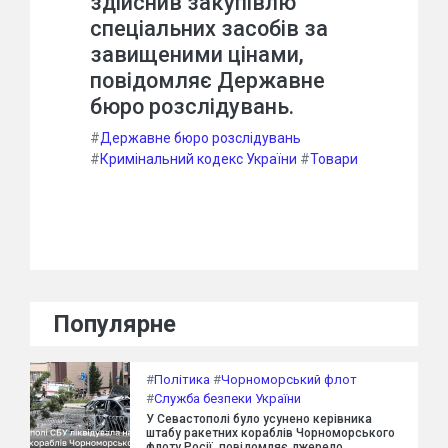
здійснив закупівлю
спеціальних засобів за
завищеними цінами,
повідомляє Державне
бюро розслідувань.
#
Державне бюро розслідувань
#
Кримінальний кодекс України
#
Товари
Популярне
#
Політика
#
Чорноморський флот
#
Служба безпеки України
У Севастополі було усунено керівника
штабу ракетних кораблів Чорноморського
флоту Росії, повідомляє джерело.