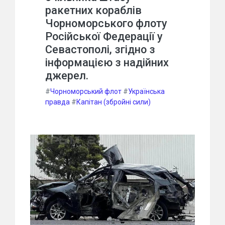
ракетних кораблів
Чорноморського флоту
Російської Федерації у
Севастополі, згідно з
інформацією з надійних
джерел.
#
Чорноморський флот
#
Українська
правда
#
Капітан (збройні сили)