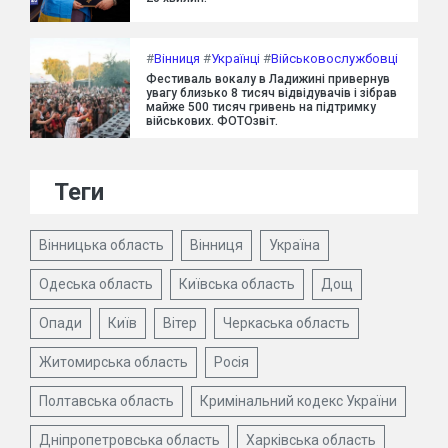
#
Вінниця
#
Українці
#
Військовослужбовці
Фестиваль вокалу в Ладижині привернув
увагу близько 8 тисяч відвідувачів і зібрав
майже 500 тисяч гривень на підтримку
військових. ФОТОзвіт.
Теги
Вінницька область
Вінниця
Україна
Одеська область
Київська область
Дощ
Опади
Київ
Вітер
Черкаська область
Житомирська область
Росія
Полтавська область
Кримінальний кодекс України
Дніпропетровська область
Харківська область