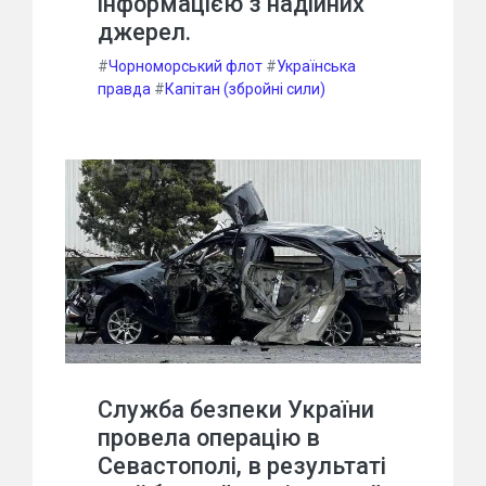
інформацією з надійних
джерел.
#
Чорноморський флот
#
Українська
правда
#
Капітан (збройні сили)
Служба безпеки України
провела операцію в
Севастополі, в результаті