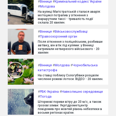
#
Вінниця
#
Кримінальний кодекс України
#
Молдова
На вулиці Магістратській сталася аварія:
мотоцикл потрапив у зіткнення з
маршрутним таксі - тривалість події
склала 20 хвилин.
#
Вінниця
#
Військовослужбовці
#
Правоохоронний орган
Після зіткнення з поліцейським, розбивши
автівку, він втік під кулями: у Вінниці
затримали нетверезого військового - 20
хвилин
#
Вінниця
#
Молдова
#
Чорнобильська
катастрофа
На ставці поблизу Сологубівки розцвіли
численні рожеві лотоси. ВІДЕО - 20 хвилин.
#
РБК-Україна
#
Навколишнє середовище
#
Погода
Штормові пориви вітру до 20 м/с, а також
грозові зливи: Укргідрометцентр
повідомив про жовтий рівень небезпеки в
восьми регіонах країни.