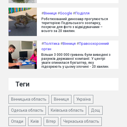
#
Вінниця
#
Google
#
Поділля
Роботизований динозавр прогулюється
територією Подільського зоопарку,
позуючи для фото з відвідувачами –
всього за 20 хвилин.
#
Політика
#
Вінниця
#
Правоохоронний
орган
Більше 3 000 000 гривень були виведені з
рахунків державної компанії. У центрі
уваги опинилася бухгалтер, яку
підозрюють у цьому злочині - 20 хвилин.
Теги
Вінницька область
Вінниця
Україна
Одеська область
Київська область
Дощ
Опади
Київ
Вітер
Черкаська область