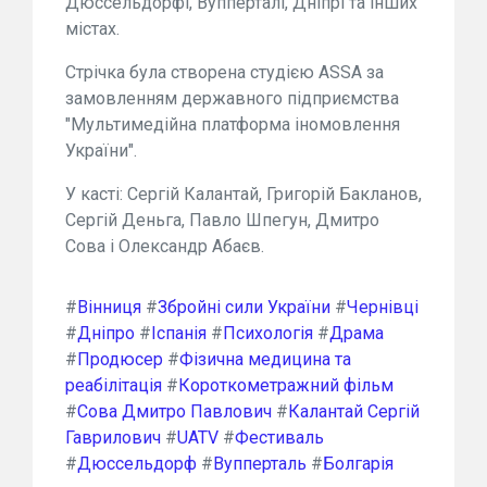
Дюссельдорфі, Вупперталі, Дніпрі та інших
містах.
Стрічка була створена студією ASSA за
замовленням державного підприємства
"Мультимедійна платформа іномовлення
України".
У касті: Сергій Калантай, Григорій Бакланов,
Сергій Деньга, Павло Шпегун, Дмитро
Сова і Олександр Абаєв.
#
Вінниця
#
Збройні сили України
#
Чернівці
#
Дніпро
#
Іспанія
#
Психологія
#
Драма
#
Продюсер
#
Фізична медицина та
реабілітація
#
Короткометражний фільм
#
Сова Дмитро Павлович
#
Калантай Сергій
Гаврилович
#
UATV
#
Фестиваль
#
Дюссельдорф
#
Вупперталь
#
Болгарія