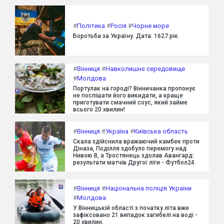
#
Політика
#
Росія
#
Чорне море
Боротьба за Україну. Дата: 1627 рік.
#
Вінниця
#
Навколишнє середовище
#
Молдова
Портулак на городі? Вінничанка пропонує
не поспішати його викидати, а краще
приготувати смачний соус, який займе
всього 20 хвилин!
#
Вінниця
#
Україна
#
Київська область
Скала здійснила вражаючий камбек проти
Діназа, Поділля здобуло перемогу над
Нивою В, а Тростянець здолав Авангард:
результати матчів Другої ліги - Футбол24.
#
Вінниця
#
Національна поліція України
#
Молдова
У Вінницькій області з початку літа вже
зафіксовано 21 випадок загибелі на воді -
20 хвилин.