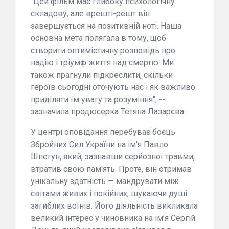
"Цей фільм має глибоку психологічну
складову, але врешті-решт він
завершується на позитивній ноті. Наша
основна мета полягала в тому, щоб
створити оптимістичну розповідь про
надію і тріумф життя над смертю. Ми
також прагнули підкреслити, скільки
героїв сьогодні оточують нас і як важливо
приділяти їм увагу та розуміння", --
зазначила продюсерка Тетяна Лазарєва.
У центрі оповідання перебуває боєць
Збройних Сил України на ім'я Павло
Шпегун, який, зазнавши серйозної травми,
втратив свою пам'ять. Проте, він отримав
унікальну здатність — мандрувати між
світами живих і покійних, шукаючи душі
загиблих воїнів. Його діяльність викликала
великий інтерес у чиновника на ім’я Сергій