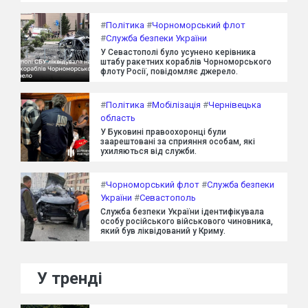
#
Політика
#
Чорноморський флот
#
Служба безпеки України
У Севастополі було усунено керівника
штабу ракетних кораблів Чорноморського
флоту Росії, повідомляє джерело.
#
Політика
#
Мобілізація
#
Чернівецька
область
У Буковині правоохоронці були
заарештовані за сприяння особам, які
ухиляються від служби.
#
Чорноморський флот
#
Служба безпеки
України
#
Севастополь
Служба безпеки України ідентифікувала
особу російського військового чиновника,
який був ліквідований у Криму.
У тренді