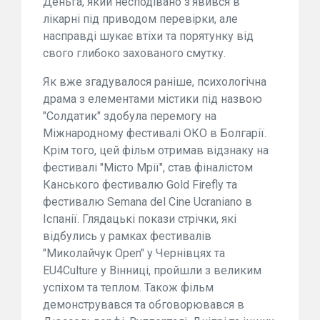
Деньга, який несподівано з'явився в
лікарні під приводом перевірки, але
насправді шукає втіхи та порятунку від
свого глибоко захованого смутку.
Як вже згадувалося раніше, психологічна
драма з елементами містики під назвою
"Солдатик" здобула перемогу на
Міжнародному фестивалі ОКО в Болгарії.
Крім того, цей фільм отримав відзнаку на
фестивалі "Місто Мрії", став фіналістом
Канського фестивалю Gold Firefly та
фестивалю Semana del Cine Ucraniano в
Іспанії. Глядацькі покази стрічки, які
відбулись у рамках фестивалів
"Миколайчук Open" у Чернівцях та
EU4Culture у Вінниці, пройшли з великим
успіхом та теплом. Також фільм
демонструвався та обговорювався в