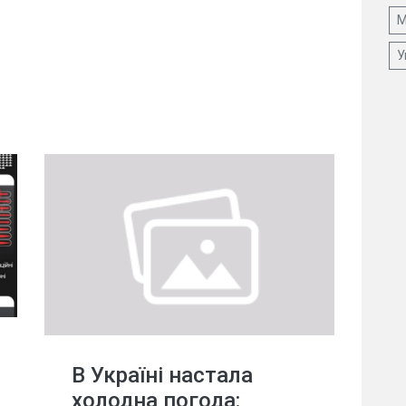
М
У
В Україні настала
холодна погода: