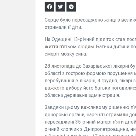
Серце було пересаджено жінці з великою
отримали її діти.
На Одещині 13-річний підліток став по
життя п'ятьом людям. Батьки дитини пог
смерті мозку сина.
28 листопада до Захарівської лікарні б
області з гострою формою порушення м
перебування в лікарні, 4 грудня, лікарі
важкого вибору його батьки погодилис
обласна державна адміністрація.
Завдяки цьому важливому рішенню пʼяте
донорські органи, нарешті отримали дов
пересаджені 35-річній матері пʼяти діте
річний хлопчик з Дніпропетровщини, нир