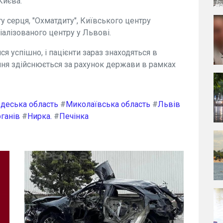
 Києва.
ту серця, "Охматдиту", Київського центру
іалізованого центру у Львові.
ся успішно, і пацієнти зараз знаходяться в
ання здійснюється за рахунок держави в рамках
деська область
#
Миколаївська область
#
Львів
рганів
#
Нирка.
#
Печінка