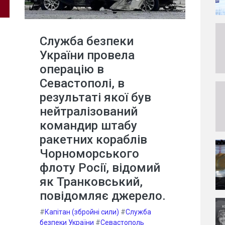
Служба безпеки
України провела
операцію в
Севастополі, в
результаті якої був
нейтралізований
командир штабу
ракетних кораблів
Чорноморського
флоту Росії, відомий
як Транковський,
повідомляє джерело.
#
Капітан (збройні сили)
#
Служба
безпеки України
#
Севастополь