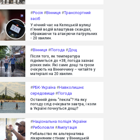
#
Росія
#
Вінниця
#
Транспортний
засіб
У нічний час на Келецькій вулиці
п'яний водій влаштував скандал,
ображаючи та атакуючи патрульних
- 20 хвилин.
#
Вінниця
#
Погода
#
Дощ
Після того, як температура
підніметься до +38, погода зазнає
різких змін. Які саме дощі та грози
очікують на Вінниччину – читайте у
матеріалі на 20 хвилин.
#
РБК-Україна
#
Навколишнє
середовище
#
Погода
Останній день "пекла"? На яку
погоду слід очікувати завтра, і коли
в Україні почнуться дощі?
#
Національна поліція України
#
Риболовля
#
Ампутація
Рибальство як альтернатива
лікарняним стінам: у Вінницькій