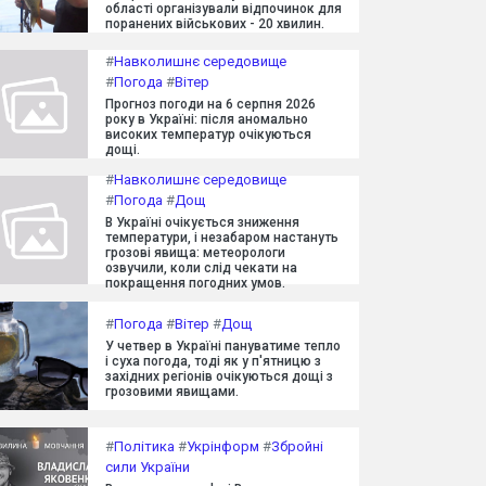
області організували відпочинок для
поранених військових - 20 хвилин.
#
Навколишнє середовище
#
Погода
#
Вітер
Прогноз погоди на 6 серпня 2026
року в Україні: після аномально
високих температур очікуються
дощі.
#
Навколишнє середовище
#
Погода
#
Дощ
В Україні очікується зниження
температури, і незабаром настануть
грозові явища: метеорологи
озвучили, коли слід чекати на
покращення погодних умов.
#
Погода
#
Вітер
#
Дощ
У четвер в Україні пануватиме тепло
і суха погода, тоді як у п'ятницю з
західних регіонів очікуються дощі з
грозовими явищами.
#
Політика
#
Укрінформ
#
Збройні
сили України