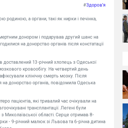
#
Здоров'я
 родиною, а органи, такі як нирки і печінка,
смертним донором і подарував другий шанс на
одилися на донорство органів після констатації
ув доставлений 13-річний хлопець з Одеської
озкового кровообігу. На четвертий день
 зафіксували клінічну смерть мозку. Після
я на донорство органів, повідомила Одеська
ро пацієнтів, які тривалий час очікували на
гоочікувані трансплантації. Легені були
й з Миколаївської області. Серце отримав 8-
ки - 9-річний малюк зі Львова та 6-річна дитина