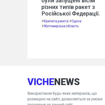
були запущені вісім
різних типів ракет з
Російської Федерації.
#
Крилата ракета
#
Одеса
#
Житомирська область
VICHE
NEWS
Використання будь-яких матеріалів, що
розміщені на сайті, дозволяється за умови
посилання на данний сайт.