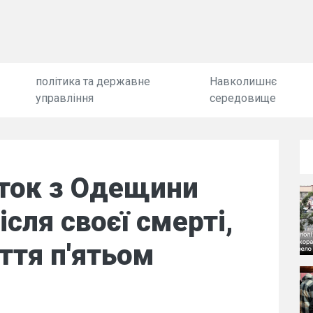
політика та державне
Навколишнє
управління
середовище
іток з Одещини
сля своєї смерті,
ття п'ятьом