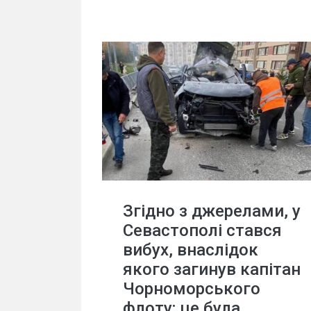
Згідно з джерелами, у
Севастополі стався
вибух, внаслідок
якого загинув капітан
Чорноморського
флоту; це була