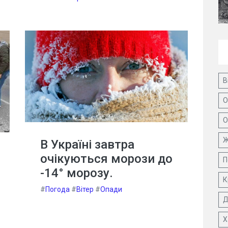
В
О
О
Ж
В Україні завтра
очікуються морози до
П
-14° морозу.
К
#
Погода
#
Вітер
#
Опади
Д
Х