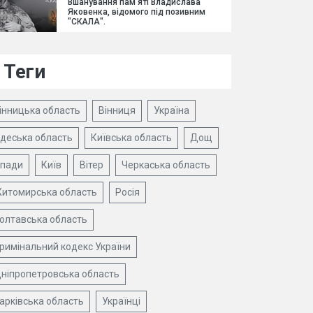
Вшанування пам'яті Владислава
Яковенка, відомого під позивним
"СКАЛА".
Теги
інницька область
Вінниця
Україна
деська область
Київська область
Дощ
пади
Київ
Вітер
Черкаська область
итомирська область
Росія
олтавська область
римінальний кодекс України
ніпропетровська область
арківська область
Українці