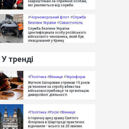
заарештовані за сприяння особам,
які ухиляються від служби.
#
Чорноморський флот
#
Служба
безпеки України
#
Севастополь
Служба безпеки України
ідентифікувала особу російського
військового чиновника, який був
ліквідований у Криму.
У тренді
#
Політика
#
Вінниця
#
Укрінформ
Жителя Запоріжжя отримав 15 років
ув'язнення за спробу вбивства
військовослужбовця та організацію
диверсійної діяльності.
#
Політика
#
Росія
#
Вінниця
Історичну арку храму Святого
Флоріана в Шаргороді практично
відновили - всього за 20 хвилин.