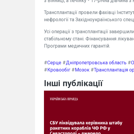
з Вінниці, а печінку - 17-річна дівчина з
Трансплантації провели фахівці Інститу
нефрології та Західноукраїнського спец
Усі операції з трансплантації завершили
стабільному стані. Фінансування лікув
Програми медичних гарантій.
#
Серце
#
Дніпропетровська область
#
О
#
Кровообіг
#
Мозок
#
Трансплантація о
Інші публікації