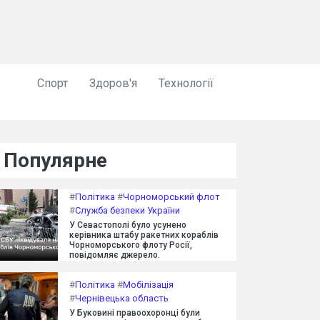
Спорт
Здоров'я
Технології
Популярне
#
Політика
#
Чорноморський флот
#
Служба безпеки України
У Севастополі було усунено
керівника штабу ракетних кораблів
Чорноморського флоту Росії,
повідомляє джерело.
#
Політика
#
Мобілізація
#
Чернівецька область
У Буковині правоохоронці були