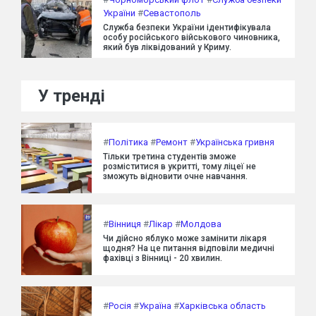
України
#
Севастополь
Служба безпеки України ідентифікувала
особу російського військового чиновника,
який був ліквідований у Криму.
У тренді
#
Політика
#
Ремонт
#
Українська гривня
Тільки третина студентів зможе
розміститися в укритті, тому ліцеї не
зможуть відновити очне навчання.
#
Вінниця
#
Лікар
#
Молдова
Чи дійсно яблуко може замінити лікаря
щодня? На це питання відповіли медичні
фахівці з Вінниці - 20 хвилин.
#
Росія
#
Україна
#
Харківська область