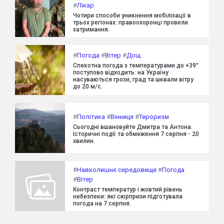
#
Лікар
Чотири способи уникнення мобілізації в
трьох регіонах: правоохоронці провели
затримання.
#
Погода
#
Вітер
#
Дощ
Спекотна погода з температурами до +39°
поступово відходить: на Україну
насуваються грози, град та шквали вітру
до 20 м/с.
#
Політика
#
Вінниця
#
Тероризм
Сьогодні вшановуйте Дмитра та Антона.
Історичні події та обмеження 7 серпня - 20
хвилин.
#
Навколишнє середовище
#
Погода
#
Вітер
Контраст температур і жовтий рівень
небезпеки: які сюрпризи підготувала
погода на 7 серпня.