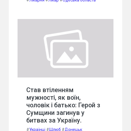
#
Лікарня
#
Лікар
#
Одеська область
Став втіленням
мужності, як воїн,
чоловік і батько: Герой з
Сумщини загинув у
битвах за Україну.
#
Українці
#
Шлюб
#
Донецьк