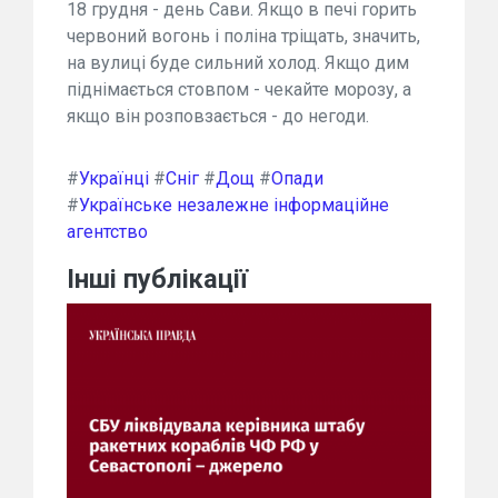
18 грудня - день Сави. Якщо в печі горить
червоний вогонь і поліна тріщать, значить,
на вулиці буде сильний холод. Якщо дим
піднімається стовпом - чекайте морозу, а
якщо він розповзається - до негоди.
#
Українці
#
Сніг
#
Дощ
#
Опади
#
Українське незалежне інформаційне
агентство
Інші публікації