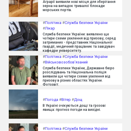
Аграрії виявили нові місця для зберігання
зерна на випадок тривалої блокади
морських портів.
#
Політика
#
Служба безпеки України
#
Лікар
Служба безпеки України: виявлено ще
чотири схеми ухилення від призову, серед
затриманих - представник Національної
гвардії, медичний працівник та завідувач
кафедри університету.
#
Політика
#
Служба безпеки України
#
Військовозобов'язаний
Служба безпеки України, Державне бюро
розслідувань та Національна поліція
виявили ще чотири схеми ухилення від
призову в різних областях України.
Фотозвіт.
#
Погода
#
Вітер
#
Дощ
В Україні очікуються дощі та грозові
явища: прогноз погоди на вихідні.
#
Політика
#
Служба безпеки України