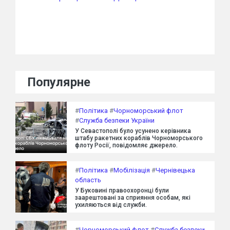
Популярне
#
Політика
#
Чорноморський флот
#
Служба безпеки України
У Севастополі було усунено керівника
штабу ракетних кораблів Чорноморського
флоту Росії, повідомляє джерело.
#
Політика
#
Мобілізація
#
Чернівецька
область
У Буковині правоохоронці були
заарештовані за сприяння особам, які
ухиляються від служби.
#
Чорноморський флот
#
Служба безпеки