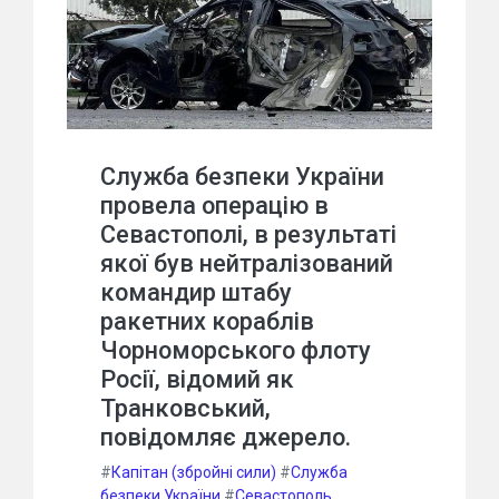
Служба безпеки України
провела операцію в
Севастополі, в результаті
якої був нейтралізований
командир штабу
ракетних кораблів
Чорноморського флоту
Росії, відомий як
Транковський,
повідомляє джерело.
#
Капітан (збройні сили)
#
Служба
безпеки України
#
Севастополь